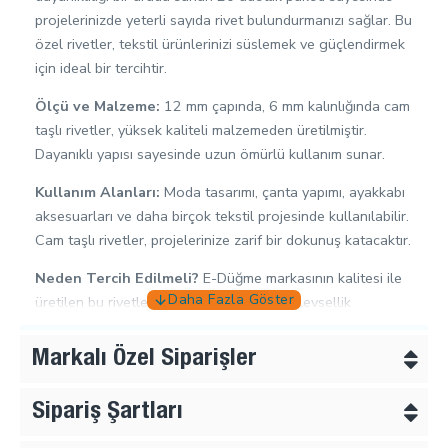
projelerinizde yeterli sayıda rivet bulundurmanızı sağlar. Bu
özel rivetler, tekstil ürünlerinizi süslemek ve güçlendirmek
için ideal bir tercihtir.
Ölçü ve Malzeme:
12 mm çapında, 6 mm kalınlığında cam
taşlı rivetler, yüksek kaliteli malzemeden üretilmiştir.
Dayanıklı yapısı sayesinde uzun ömürlü kullanım sunar.
Kullanım Alanları:
Moda tasarımı, çanta yapımı, ayakkabı
aksesuarları ve daha birçok tekstil projesinde kullanılabilir.
Cam taşlı rivetler, projelerinize zarif bir dokunuş katacaktır.
Neden Tercih Edilmeli?
E-Düğme markasının kalitesi ile
üretilen bu rivetler, hem estetik hem de işlevsellik
açısından mükemmel bir seçimdir. Projelerinizi tamamlamak
için gereken tüm özellikleri taşır.
Markalı Özel Siparişler
Dikkat Edilmesi Gerekenler:
Rivetleri takarken uygun
Sipariş Şartları
aletlerin kullanılması önemlidir.
Rivetler - Perçinler
kategorisindeki diğer ürünleri inceleyin.
E-Dugme