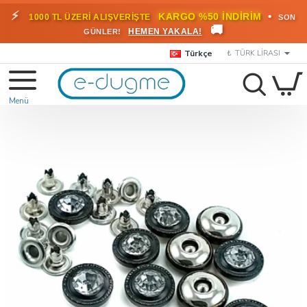
⚡
•
KARGO %50 İNDİRİM
1000 TL ÜZERİ ALIŞVERİŞTE
SON
🚚
HEMEN YAKALA!
GÜNLER!
Türkçe
₺
TÜRK LIRASI