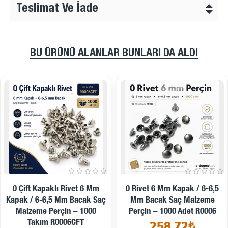
markasına ait ilgili modelleri inceleyin.
Teslimat Ve İade
BU ÜRÜNÜ ALANLAR BUNLARI DA ALDI
 Kapak / 6-6,5
11 Mm Kapak Standart
33 Perçi
Saç Malzeme
Bacak Saç Malzeme Tek
Kapaklı P
00 Adet R0006
Kapaklı Rivet Perçin – 250
Bacak Boy
,72₺
Adet R0007
Perçin