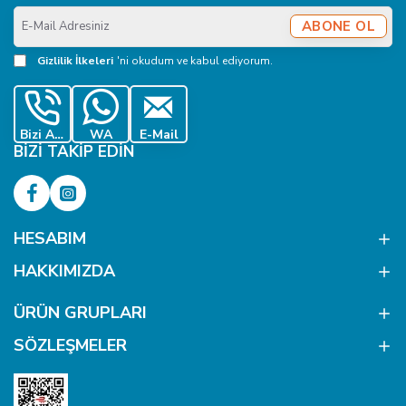
E-
ABONE OL
Mail
Adresiniz
Gizlilik İlkeleri
'ni okudum ve kabul ediyorum.
Bizi Ara
WA
E-Mail
BIZI TAKIP EDIN
HESABIM
HAKKIMIZDA
ÜRÜN GRUPLARI
SÖZLEŞMELER