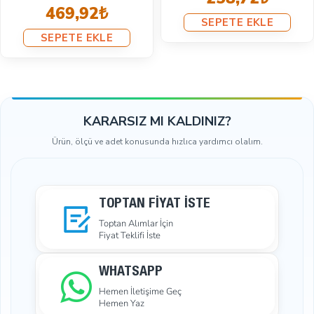
259,46₺
R0
TE EKLE
36
SEPETE EKLE
SEP
KARARSIZ MI KALDINIZ?
Ürün, ölçü ve adet konusunda hızlıca yardımcı olalım.
TOPTAN FIYAT İSTE
Toptan Alımlar İçin
Fiyat Teklifi İste
WHATSAPP
Hemen İletişime Geç
Hemen Yaz