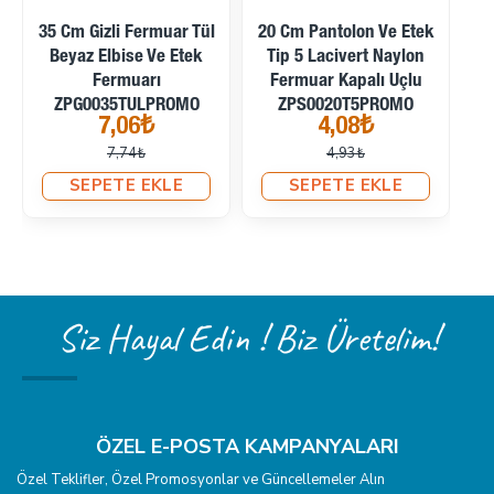
35 Cm Gizli Fermuar Tül
20 Cm Pantolon Ve Etek
15
Beyaz Elbise Ve Etek
Tip 5 Lacivert Naylon
Fermuarı
Fermuar Kapalı Uçlu
ZPG0035TULPROMO
ZPS0020T5PROMO
7,06₺
4,08₺
7,74₺
4,93₺
SEPETE EKLE
SEPETE EKLE
Siz Hayal Edin ! Biz Üretelim!
ÖZEL E-POSTA KAMPANYALARI
Özel Teklifler, Özel Promosyonlar ve Güncellemeler Alın