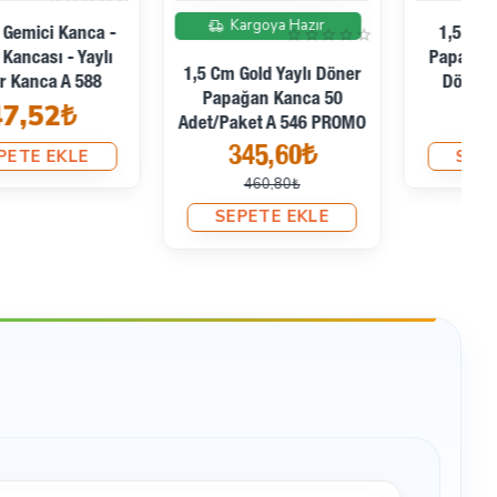
İndirimde
Kargoya Hazır
1,5 Cm Kilit Kanca -
Papağan Kanca - Yaylı
1,5 Cm Gold Yaylı Döner
Döner Kanca A 546
Papağan Kanca 50
8,36₺
Adet/Paket A 546 PROMO
345,60₺
SEPETE EKLE
460,80₺
SEPETE EKLE