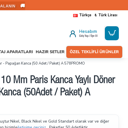
🚚
ALANIN
Türkçe
₺
Türk Lirası
Hesabım
Giriş Yap / Üye Ol
AJ APARATLARI
HAZIR SETLER
ÖZEL TEKLIFLI ÜRÜNLER
lar - Papağan Kanca (50 Adet / Paket) A 578PROMO
- 10 Mm Paris Kanca Yaylı Döner
Kanca (50Adet / Paket) A
ştur.Nikel, Black Nikel ve Gold Standart olarak var ve diğer
en bizimle
iletişime geçiniz
. Paketler 50 Adetliktir.