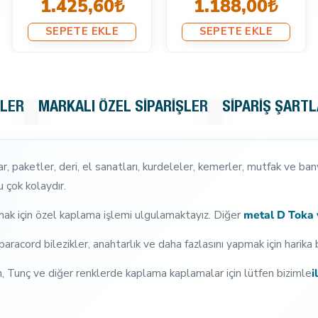
1.425,60₺
1.188,00₺
SEPETE EKLE
SEPETE EKLE
KLER
MARKALI ÖZEL SIPARIŞLER
SIPARIŞ ŞARTL
 paketler, deri, el sanatları, kurdeleler, kemerler, mutfak ve banyo i
 çok kolaydır.
pmak için özel kaplama işlemi ulgulamaktayız. Diğer
metal D Toka 
aracord bilezikler, anahtarlık ve daha fazlasını yapmak için harika 
 Tunç ve diğer renklerde kaplama kaplamalar için lütfen bizimle
i