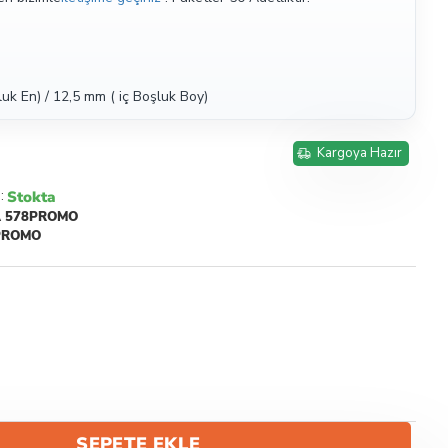
luk En) / 12,5 mm ( iç Boşluk Boy)
Kargoya Hazır
Stokta
:
 578PROMO
PROMO
SEPETE EKLE