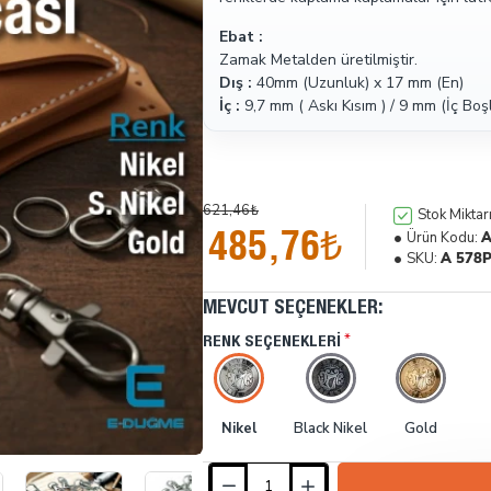
Ebat :
Zamak Metalden üretilmiştir.
Dış :
40mm (Uzunluk) x 17 mm (En)
İç :
9,7 mm ( Askı Kısım ) / 9 mm (İç Boş
621,46₺
Stok Miktarı
485,76₺
Ürün Kodu:
A
SKU:
A 578
MEVCUT SEÇENEKLER:
RENK SEÇENEKLERI
Nikel
Black Nikel
Gold
İndirimde