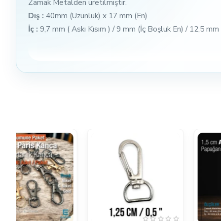
Zamak Metalden üretilmiştir.
Dış :
40mm (Uzunluk) x 17 mm (En)
İç :
9,7 mm ( Askı Kısım ) / 9 mm (İç Boşluk En) / 12,5 mm 