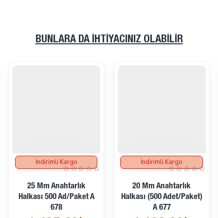
BUNLARA DA İHTIYACINIZ OLABILIR
İndirimli Kargo
İndirimli Kargo
25 Mm Anahtarlık
20 Mm Anahtarlık
Halkası 500 Ad/paket A
Halkası (500 Adet/Paket)
678
A 677