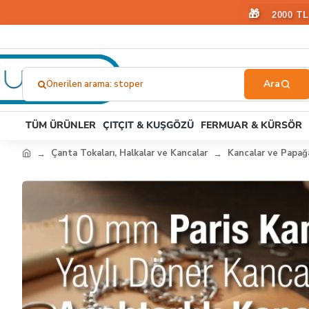
🎁
2000 T
Önerilen arama: kuşgözü
Ne
Aramıştınız?...
TÜM ÜRÜNLER
ÇITÇIT & KUŞGÖZÜ
FERMUAR & KÜRSÖR
Çanta Tokaları, Halkalar ve Kancalar
Kancalar ve Papağ