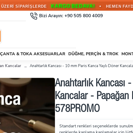
KARGO BEDAVA!
•
L ÜZERİ SİPARİŞLERDE
HEMEN FAYD
Bizi Arayın: +90 505 800 4009
ÇANTA & TOKA AKSESUARLAR
DÜĞME, PERÇIN & TROK
MONT
an Kancalar
Anahtarlık Kancası - 10 mm Paris Kanca Yaylı Döner Kanca
Anahtarlık Kancası 
Kancalar - Papağan 
578PROMO
Standart renkleri seçeneklerde sunulmu
renklerde kaplama kaplamalar için lütf