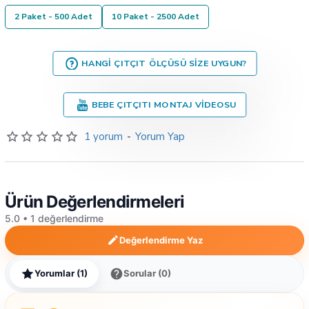
2 Paket - 500 Adet
10 Paket - 2500 Adet
HANGI ÇITÇIT ÖLÇÜSÜ SIZE UYGUN?
BEBE ÇITÇITI MONTAJ VIDEOSU
1 yorum
-
Yorum Yap
Ürün Değerlendirmeleri
5.0 • 1 değerlendirme
Değerlendirme Yaz
Yorumlar (1)
Sorular (0)