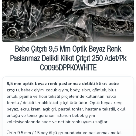
İndirimde
Bebe Çıtçıtı 9,5 Mm Optik Beyaz Renk
Paslanmaz Delikli Klikıt Çıtçıt 250 Adet/Pk
C0095DPPKOWHITE
9,5 mm optik beyaz renk paslanmaz delikli klikıt bebe
çıtçıtı
, bebek giyim, çocuk giyim, body, zıbın, gömlek, bluz,
önlük, pijama ve hobi tekstil projelerinde kullanılan halka
formlu / delikli tırnaklı klikıt çıtçıt ürünüdür. Optik beyaz rengi;
beyaz, ekru, krem, açık gri, pastel tonlar, hastane tekstili, okul
önlüğü ve temiz görünüm istenen bebek giyim
koleksiyonlarında sade ve net bir renk uyumu sağlar.
Ürün 9,5 mm / 15 boy ölçü grubundadır ve paslanmaz metal