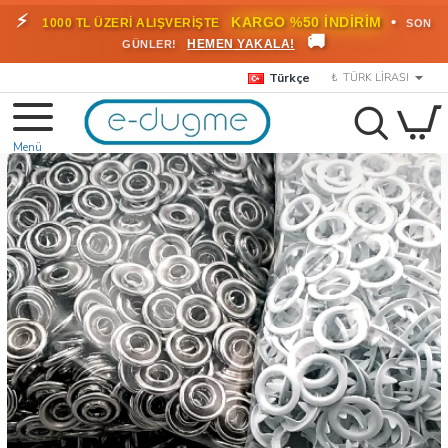
⚡
•
KARGO %50 İNDİRİM
1000 TL ÜZERİ ALIŞVERİŞTE
SON
🚚
HEMEN YAKALA!
GÜNLER!
Türkçe
₺
TÜRK LIRASI