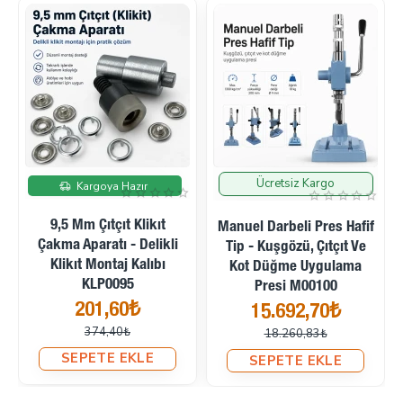
Ücretsiz Kargo
İndirimde
İndirimde
Kargoya Hazır
9,5 Mm Çıtçıt Klikıt
Manuel Darbeli Pres Hafif
Çakma Aparatı - Delikli
Tip - Kuşgözü, Çıtçıt Ve
Klikıt Montaj Kalıbı
Kot Düğme Uygulama
KLP0095
Presi M00100
201,60₺
15.692,70₺
374,40₺
18.260,83₺
SEPETE EKLE
SEPETE EKLE