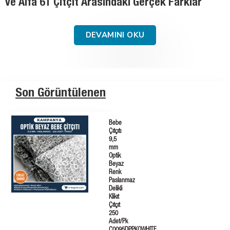
Pirinç, Paslanmaz Çelik ve Saç Demir
DEVAMINI OKU
Son Görüntülenen
Bebe
Çıtçıtı
9,5
mm
Optik
Beyaz
Renk
Paslanmaz
Delikli
Klikıt
Çıtçıt
250
Adet/Pk