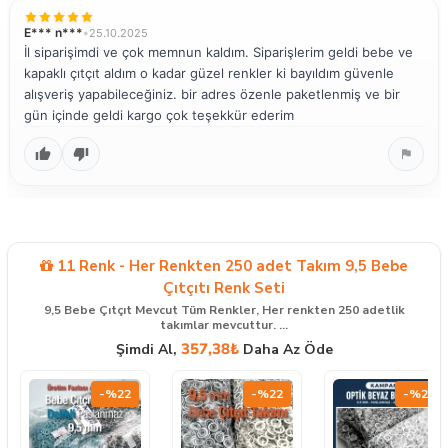
E*** n***
•
25.10.2025
İl siparişimdi ve çok memnun kaldım. Siparişlerim geldi bebe ve
kapaklı çıtçıt aldım o kadar güzel renkler ki bayıldım güvenle
alışveriş yapabileceğiniz. bir adres özenle paketlenmiş ve bir
gün içinde geldi kargo çok teşekkür ederim
11 Renk - Her Renkten 250 adet Takım 9,5 Bebe
Çıtçıtı Renk Seti
9,5 Bebe Çıtçıt Mevcut Tüm Renkler, Her renkten 250 adetlik
takımlar mevcuttur. ...
357,38₺
Şimdi Al,
Daha Az Öde
-%22
-%22
-%22