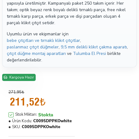
yapısıyla üretilmiştir. Kampanyalı paket 250 takım içerir. Her
takım; optik beyaz renk boyalı delikli tırnaklı parça, free nikel
tırnaklı karşı parça, erkek parça ve dişi parçadan oluşan 4
parçalı klikıt çıtçıt setidir.
Uyumlu ürün ve ekipmanlar için
bebe çıtçıtları ve tırnaklı klikıt çıtçıtlar
,
paslanmaz çıtçıt düğmeler
,
9,5 mm delikli klikıt çakma aparatı
,
çıtçıt düğme montaj aparatları
ve
Tulumba El Presi
birlikte
değerlendirilebilir.
Kargoya Hazır
271,95₺
211,52₺
Stokta
Stok Miktarı:
Ürün Kodu:
C0095DPPKOwhite
SKU:
C0095DPPKOwhite