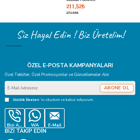
C0095DPPKOWHITE
211,52₺
271,95₺
Siz Hayal Edin ! Biz Üretelim!
ÖZEL E-POSTA KAMPANYALARI
Özel Teklifler, Özel Promosyonlar ve Güncellemeler Alın
E-
ABONE OL
Mail
Adresiniz
Gizlilik İlkeleri
'ni okudum ve kabul ediyorum.
Bizi Ara
WA
E-Mail
BIZI TAKIP EDIN