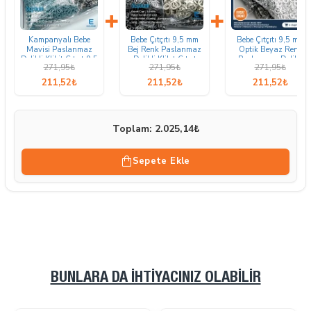
+
+
Kampanyalı Bebe
Bebe Çıtçıtı 9,5 mm
Bebe Çıtçıtı 9,5 mm
Mavisi Paslanmaz
Bej Renk Paslanmaz
Optik Beyaz Renk
Delikli Klikit Çıtçıt 9,5
Delikli Klikıt Çıtçıt
Paslanmaz Delikli
271,95₺
271,95₺
271,95₺
mm – 250 Adet/PK
250 Adet/Pk
Klikıt Çıtçıt 250
C0095DPBBlue
C0095DPPKBEJ
Adet/Pk
211,52₺
211,52₺
211,52₺
C0095DPPKOWHITE
Toplam: 2.025,14₺
Sepete Ekle
BUNLARA DA İHTIYACINIZ OLABILIR