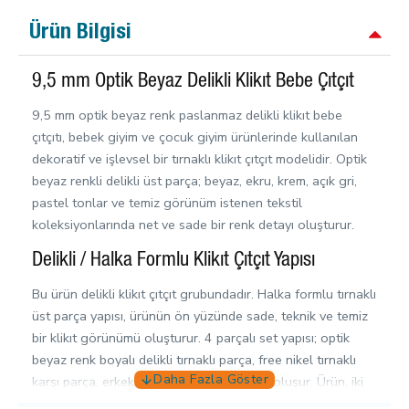
Ürün Bilgisi
9,5 mm Optik Beyaz Delikli Klikıt Bebe Çıtçıt
9,5 mm optik beyaz renk paslanmaz delikli klikıt bebe
çıtçıtı, bebek giyim ve çocuk giyim ürünlerinde kullanılan
dekoratif ve işlevsel bir tırnaklı klikıt çıtçıt modelidir. Optik
beyaz renkli delikli üst parça; beyaz, ekru, krem, açık gri,
pastel tonlar ve temiz görünüm istenen tekstil
koleksiyonlarında net ve sade bir renk detayı oluşturur.
Delikli / Halka Formlu Klikıt Çıtçıt Yapısı
Bu ürün delikli klikıt çıtçıt grubundadır. Halka formlu tırnaklı
üst parça yapısı, ürünün ön yüzünde sade, teknik ve temiz
bir klikıt görünümü oluşturur. 4 parçalı set yapısı; optik
beyaz renk boyalı delikli tırnaklı parça, free nikel tırnaklı
karşı parça, erkek parça ve dişi parçadan oluşur. Ürün, iki
kumaş yüzeyinin üst üste getirilerek açılıp kapanmasını