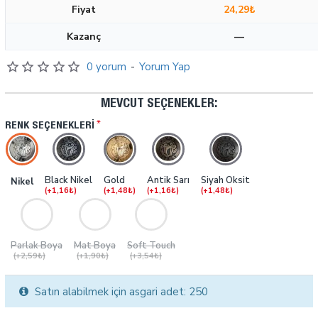
Fiyat
24,29₺
Kazanç
—
0 yorum
-
Yorum Yap
MEVCUT SEÇENEKLER:
RENK SEÇENEKLERI
Black Nikel
Gold
Antik Sarı
Siyah Oksit
Nikel
(+1,16₺)
(+1,48₺)
(+1,16₺)
(+1,48₺)
Parlak Boya
Mat Boya
Soft Touch
(+2,59₺)
(+1,90₺)
(+3,54₺)
Satın alabilmek için asgari adet: 250