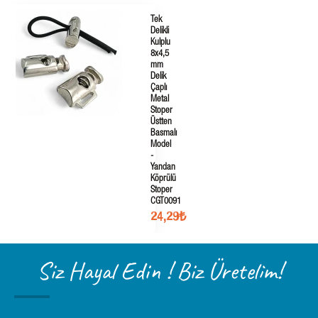
Tek
Delikli
Kulplu
8x4,5
mm
Delik
Çaplı
Metal
Stoper
Üstten
Basmalı
Model
-
Yandan
Köprülü
Stoper
CGT0091
24,29₺
Siz Hayal Edin ! Biz Üretelim!