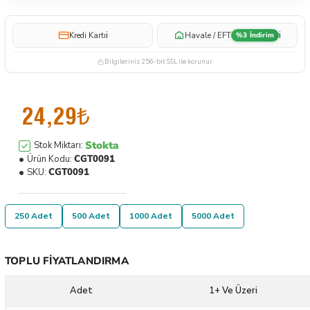
i
i
Kredi Kartı
Havale / EFT
%3 İndirim
Bilgileriniz 256-bit SSL ile korunur
24,29₺
Stokta
Stok Miktarı:
Ürün Kodu:
CGT0091
SKU:
CGT0091
250 Adet
500 Adet
1000 Adet
5000 Adet
TOPLU FIYATLANDIRMA
Adet
1+ Ve Üzeri