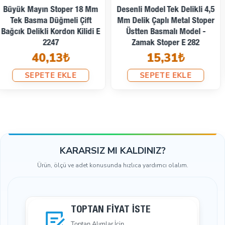
İndirimde
Kargoya Hazır
İki Delikli Metal Stoper 3 Mm
Delik Çaplı Üstten Basmalı -
İki Delikli Metal Stoper 4,5
Zamak Stoper E 2223
Mm Delik Çaplı Fıstık Yeşili
8,50₺
Estetik Model - Zamak
Stoper CGT0001PROMO
SEPETE EKLE
7,92₺
12,67₺
SEPETE EKLE
KARARSIZ MI KALDINIZ?
Ürün, ölçü ve adet konusunda hızlıca yardımcı olalım.
TOPTAN FIYAT İSTE
Toptan Alımlar İçin