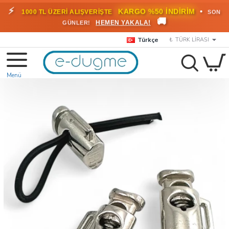
⚡
•
KARGO %50 İNDİRİM
1000 TL ÜZERİ ALIŞVERİŞTE
SON
🚚
HEMEN YAKALA!
GÜNLER!
Türkçe
₺
TÜRK LIRASI