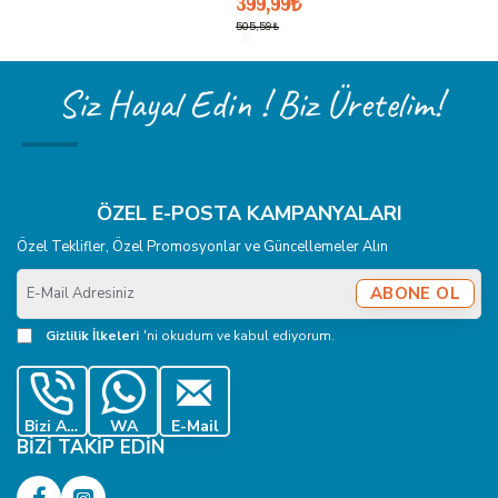
399,99₺
505,59₺
Siz Hayal Edin ! Biz Üretelim!
ÖZEL E-POSTA KAMPANYALARI
Özel Teklifler, Özel Promosyonlar ve Güncellemeler Alın
E-
ABONE OL
Mail
Adresiniz
Gizlilik İlkeleri
'ni okudum ve kabul ediyorum.
Bizi Ara
WA
E-Mail
BIZI TAKIP EDIN