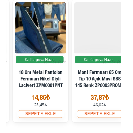
İndirimde
İndirimde
Kargoya Hazır
Kargoya Hazır
Mont Fermuarı 65 Cm
Mont Fermuarı 70 Cm
Tip 10 Açık Mavi SBS
Tip 10 Lacivert SBS 168
Fe
145 Renk ZP0003PROMO
Renk ZP0004PROMO
37,87₺
41,07₺
46,02₺
48,79₺
SEPETE EKLE
SEPETE EKLE