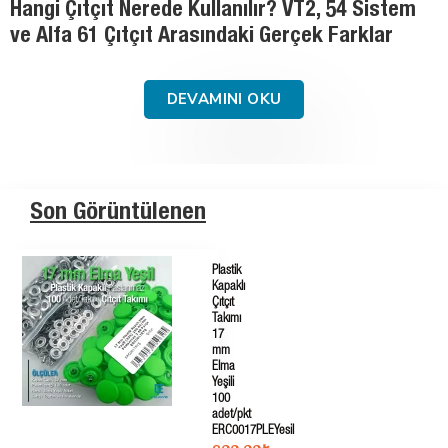
Tekstil Aksesuarlarında Malzeme Rehberi:
Pirinç, Paslanmaz Çelik ve Saç Demir
DEVAMINI OKU
Son Görüntülenen
Plastik
Kapaklı
Çıtçıt
Takımı
17
mm
Elma
Yeşili
100
adet/pkt
ERC0017PLEYesil