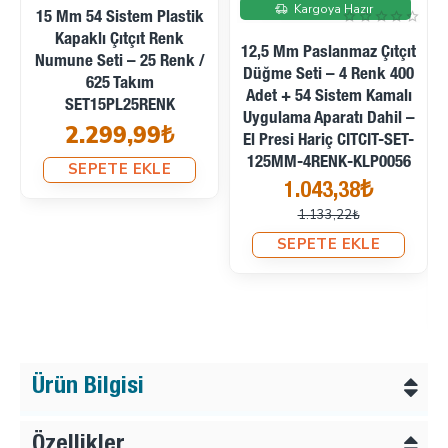
İndirimde
Kargoya Hazır
15 Mm 54 Sistem Plastik
Kapaklı Çıtçıt Renk
12,5 Mm Paslanmaz Çıtçıt
Numune Seti – 25 Renk /
Düğme Seti – 4 Renk 400
625 Takım
Adet + 54 Sistem Kamalı
SET15PL25RENK
Uygulama Aparatı Dahil –
2.299,99₺
El Presi Hariç CITCIT-SET-
125MM-4RENK-KLP0056
SEPETE EKLE
1.043,38₺
1.133,22₺
SEPETE EKLE
Ürün Bilgisi
Özellikler