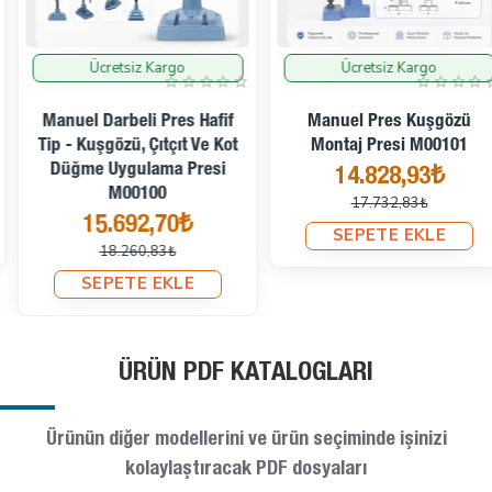
Ücretsiz Kargo
Ücretsiz Kargo
İndirimde
İndirimde
Manuel Darbeli Pres Hafif
Manuel Pres Kuşgözü
Tip - Kuşgözü, Çıtçıt Ve Kot
Montaj Presi M00101
Düğme Uygulama Presi
14.828,93₺
M00100
17.732,83₺
15.692,70₺
SEPETE EKLE
18.260,83₺
SEPETE EKLE
ÜRÜN PDF KATALOGLARI
Ürünün diğer modellerini ve ürün seçiminde işinizi
kolaylaştıracak PDF dosyaları