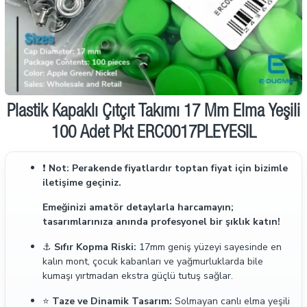
İndirimde
Plastik Kapaklı Çıtçıt Takımı 17 Mm Elma Yeşili
100 Adet Pkt ERC0017PLEYESIL
❗
Not: Perakende fiyatlardır toptan fiyat için bizimle
iletişime geçiniz.
Emeğinizi amatör detaylarla harcamayın;
tasarımlarınıza anında profesyonel bir şıklık katın!
⚓
Sıfır Kopma Riski:
17mm geniş yüzeyi sayesinde en
kalın mont, çocuk kabanları ve yağmurluklarda bile
kumaşı yırtmadan ekstra güçlü tutuş sağlar.
⭐
Taze ve Dinamik Tasarım:
Solmayan canlı elma yeşili