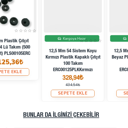
İndirimde
İndirimde
Kargoya Hazır
Kargoya Hazır
12,5 Mm 54 Sistem Koyu
12,5 Mm 54 Sistem Optik
Kırmızı Plastik Kapaklı Çıtçıt
Beyaz Plastik Kapaklı Çıtçıt
100 Takım
100 Takım
ERC00125PLKKırmızı
ERC00125PLOBeyaz
328,94₺
328,94₺
434,54₺
434,54₺
SEPETE EKLE
SEPETE EKLE
BUNLAR DA İLGINIZI ÇEKEBILIR