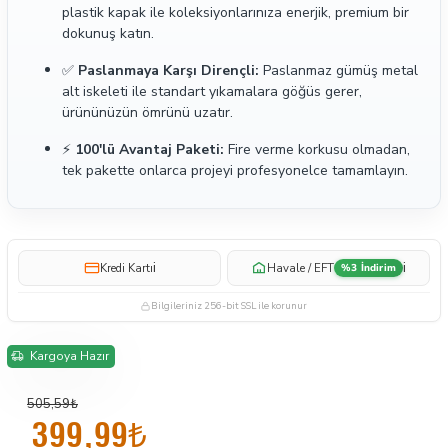
plastik kapak ile koleksiyonlarınıza enerjik, premium bir
dokunuş katın.
✅
Paslanmaya Karşı Dirençli:
Paslanmaz gümüş metal
alt iskeleti ile standart yıkamalara göğüs gerer,
ürününüzün ömrünü uzatır.
⚡
100'lü Avantaj Paketi:
Fire verme korkusu olmadan,
tek pakette onlarca projeyi profesyonelce tamamlayın.
i
i
Kredi Kartı
Havale / EFT
%3 İndirim
Bilgileriniz 256-bit SSL ile korunur
Kargoya Hazır
505,59₺
399,99₺