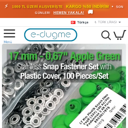
⚡
•
KARGO %50 İNDİRİM
1000 TL ÜZERİ ALIŞVERİŞTE
SON
🚚
HEMEN YAKALA!
GÜNLER!
Türkçe
₺
TÜRK LIRASI