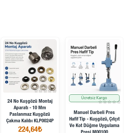
Ücretsiz Kargo
İndirimde
İndirimde
24 No Kuşgözü Montaj
Aparatı - 10 Mm
Manuel Darbeli Pres
Paslanmaz Kuşgözü
Hafif Tip - Kuşgözü, Çıtçıt
Çakma Kalıbı KLP0024P
Ve Kot Düğme Uygulama
224,64₺
Presi M00100