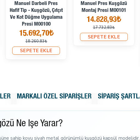
Manuel Darbeli Pres
Manuel Pres Kuşgözü
Hafif Tip - Kuşgözü, Çıtçıt
Montaj Presi M00101
Ve Kot Düğme Uygulama
14.828,93₺
Presi M00100
17.732,83₺
15.692,70₺
SEPETE EKLE
18.260,83₺
SEPETE EKLE
KLER
MARKALI ÖZEL SIPARIŞLER
SIPARIŞ ŞARTL
özü Ne İşe Yarar?
üne sahip koyu siyah metal görünümlü kuşgözü kapsül modelidir. K