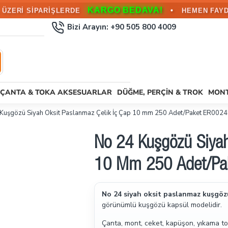
KARGO BEDAVA!
•
L ÜZERİ SİPARİŞLERDE
HEMEN FAYD
Bizi Arayın: +90 505 800 4009
ÇANTA & TOKA AKSESUARLAR
DÜĞME, PERÇIN & TROK
MONT
Kuşgözü Siyah Oksit Paslanmaz Çelik İç Çap 10 mm 250 Adet/Paket ER00
No 24 Kuşgözü Siyah
10 Mm 250 Adet/P
No 24 siyah oksit paslanmaz kuşgöz
görünümlü kuşgözü kapsül modelidir.
Çanta, mont, ceket, kapüşon, yıkama tor