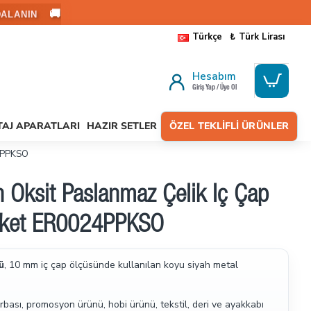
🚚
ALANIN
Türkçe
₺
Türk Lirası
Hesabım
Giriş Yap / Üye Ol
AJ APARATLARI
HAZIR SETLER
ÖZEL TEKLIFLI ÜRÜNLER
24PPKSO
 Oksit Paslanmaz Çelik İç Çap
aket ER0024PPKSO
ü
, 10 mm iç çap ölçüsünde kullanılan koyu siyah metal
bası, promosyon ürünü, hobi ürünü, tekstil, deri ve ayakkabı