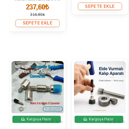
SEPETE EKLE
237,60₺
316,80₺
SEPETE EKLE
İndirimde
Kargoya Hazır
Kargoya Hazır