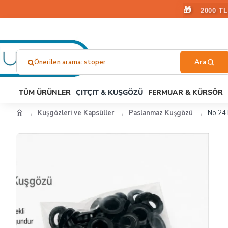
🎁
2000 T
Önerilen arama: plastik toka
Ne
Aramıştınız?...
TÜM ÜRÜNLER
ÇITÇIT & KUŞGÖZÜ
FERMUAR & KÜRSÖR
Kuşgözleri ve Kapsüller
Paslanmaz Kuşgözü
No 24 