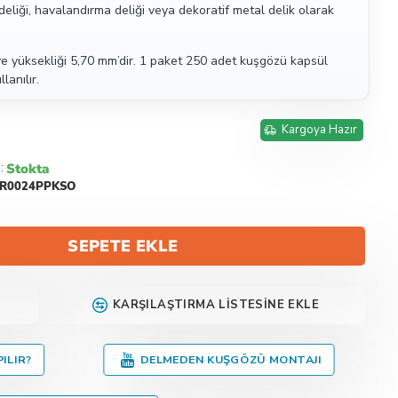
eliği, havalandırma deliği veya dekoratif metal delik olarak
e yüksekliği 5,70 mm’dir. 1 paket 250 adet kuşgözü kapsül
lanılır.
Kargoya Hazır
Stokta
:
R0024PPKSO
SEPETE EKLE
KARŞILAŞTIRMA LISTESINE EKLE
ILIR?
DELMEDEN KUŞGÖZÜ MONTAJI