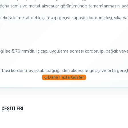
nli, daha temiz ve metal aksesuar görünümünde tamamlanmasını sağ
 dekoratif metal delik, çanta ip geçişi, kapüşon kordon çıkışı, yıkam
i ise 5,70 mm’dir. İç çap, uygulama sonrası kordon, ip, bağcık veya 
rbası kordonu, ayakkabı bağcığı, deri aksesuar geçişi ve orta geni
ır. Siyah, antrasit, füme, gri, lacivert, haki, denim, kanvas ve d
 ÇEŞITLERI
at ve daha teknik bir metal etki isteyen çanta, mont, ayakkabı, der