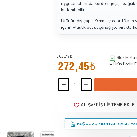
uygulamalarında kordon geçişi, bağcık d
kullanılabilir.
Ürünün dış çapı 19 mm, iç çapı 10 mm v
içerir. Plastik pul seçeneğiyle birlikte kul
363,79₺
Stok Miktarı
272,45₺
Ürün Kodu:
E
ALIŞVERIŞ LISTEME EKLE
KUŞGÖZÜ MONTAJI NASIL YAP
İndirimde