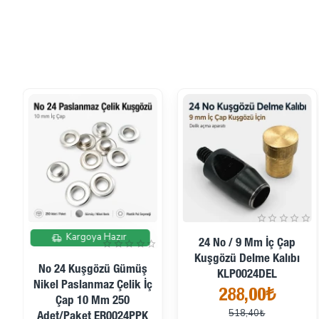
İndirimde
İndirimde
Kargoya Hazır
24 No / 9 Mm İç Çap
Kuşgözü Delme Kalıbı
No 24 Kuşgözü Gümüş
KLP0024DEL
Nikel Paslanmaz Çelik İç
288,00₺
Çap 10 Mm 250
518,40₺
Adet/Paket ER0024PPK