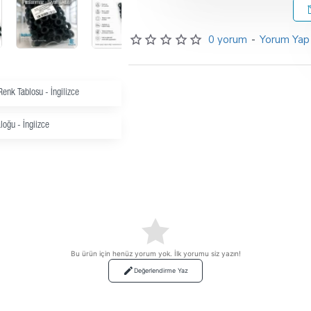
0 yorum
-
Yorum Yap
enk Tablosu - İngilizce
loğu - İngiizce
Bu ürün için henüz yorum yok. İlk yorumu siz yazın!
Değerlendirme Yaz