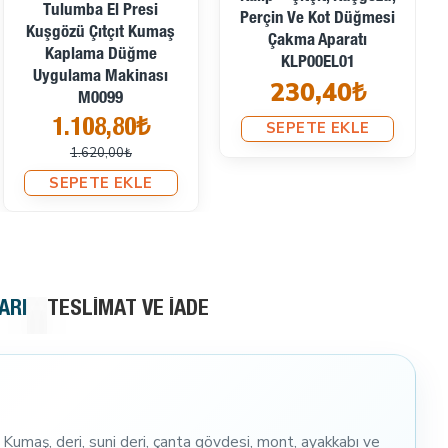
Tulumba El Presi
Perçin Ve Kot Düğmesi
Kuşgözü Çıtçıt Kumaş
Çakma Aparatı
Kaplama Düğme
KLP00EL01
Uygulama Makinası
230,40₺
M0099
1.108,80₺
SEPETE EKLE
1.620,00₺
SEPETE EKLE
ARI
TESLIMAT VE İADE
umaş, deri, suni deri, çanta gövdesi, mont, ayakkabı ve