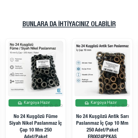
BUNLARA DA İHTIYACINIZ OLABILIR
İndirimde
İndirimde
Kargoya Hazır
Kargoya Hazır
No 24 Kuşgözü Füme
No 24 Kuşgözü Antik Sarı
Siyah Nikel Paslanmaz İç
Paslanmaz İç Çap 10 Mm
Çap 10 Mm 250
250 Adet/Paket
Adet/Paket
ER0024PPKAS