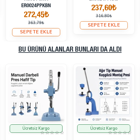
ER0024PPKBN
237,60₺
272,45₺
316,80₺
363,79₺
SEPETE EKLE
SEPETE EKLE
BU ÜRÜNÜ ALANLAR BUNLARI DA ALDI
Ücretsiz Kargo
Ücretsiz Kargo
İndirimde
İndirimde