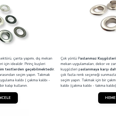
kuşgözleri; tekstil, deri, çanta, ayakkabı ve aksesuar üretimler
esuar ve benzeri uygulamalarda metal aksesuarın daha uzun süre dü
nım alanı, pul yapısı ve montaj kalıbı birlikte değerlendirilmelidir.
l sektörü, çanta yapımı, dış mekan
Çok yönlü P
aslanmaz Kuşgözler
 için idealdir. Pirinç kuşleri
mekan uygulamaları, dekor ve zana
şi, dekoratif delik, yan havalandırma alanı, gövde üzerinde metal d
tüm testlerden geçebilmektedir
.
kuşgözleri p
aslanmaya karşı dah
r arasından seçim yapın. Takmak
çok fazla renk seçeneği sunmazlar
 çanta, deri çanta, kanvas çanta, kılıf ve aksesuar üretimlerinde 10
ygulama kalıbı ( çakma kalıbı -
seçim yapın. Takmak için bir ça
ir kalıp kullanın.
kalıbı (çakma kalıbı - takma kalıbı
llanımı
NCELE
HEME
li, yıkama torbası ve hobi ürünlerinde kuşgözü; kordon çıkışı, bağcı