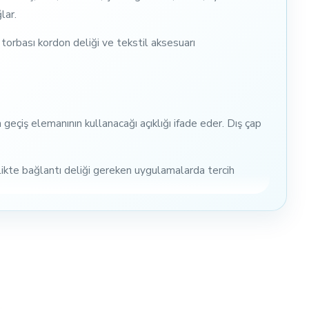
lar.
a torbası kordon deliği ve tekstil aksesuarı
geçiş elemanının kullanacağı açıklığı ifade eder. Dış çap
şlikte bağlantı deliği gereken uygulamalarda tercih
eri ürünlerde sade, güçlü ve modern bir aksesuar görünümü
i aksesuar ve tekstil ürünlerinde tercih edilebilir.