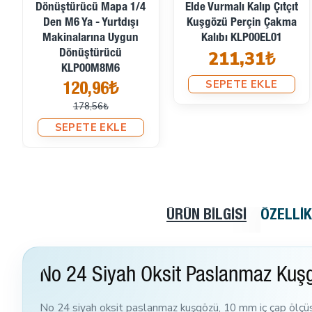
Dönüştürücü Mapa 1/4
Elde Vurmalı Kalıp Çıtçıt
Den M6 Ya - Yurtdışı
Kuşgözü Perçin Çakma
Makinalarına Uygun
Kalıbı KLP00EL01
211,31₺
Dönüştürücü
KLP00M8M6
SEPETE EKLE
120,96₺
178,56₺
SEPETE EKLE
ÜRÜN BILGISI
ÖZELLI
No 24 Siyah Oksit Paslanmaz Kuşg
No 24 siyah oksit paslanmaz kuşgözü, 10 mm iç çap ölçüs