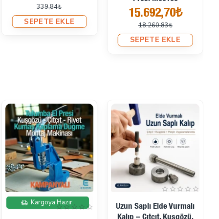
339,84₺
15.692,70₺
SEPETE EKLE
18.260,83₺
SEPETE EKLE
İndirimde
Kargoya Hazır
Uzun Saplı Elde Vurmalı
Kalıp – Çıtçıt, Kuşgözü,