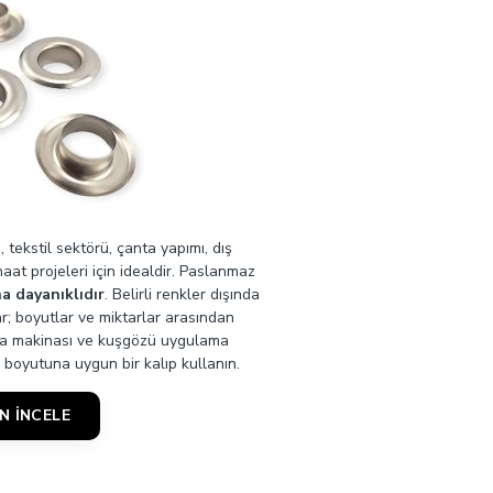
inde daha dayanıklı metal kuşgözü seçeneği arayan
zgün görünmesi isteniyorsa paslanmaz malzeme seçimi
i
, tekstil sektörü, çanta yapımı, dış
at projeleri için idealdir. Paslanmaz
etay ve bağlantı deliği olarak kullanılabilir.
a dayanıklıdır
. Belirli renkler dışında
; boyutlar ve miktarlar arasından
 mm iç çap ölçüsü görünür ve kullanışlı bir geçiş alanı
kma makinası ve kuşgözü uygulama
) boyutuna uygun bir kalıp kullanın.
N İNCELE
k geçişi veya havalandırma deliği olarak