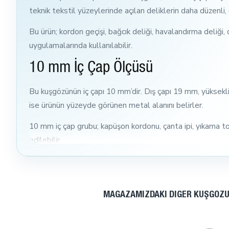
teknik tekstil yüzeylerinde açılan deliklerin daha düze
Bu ürün; kordon geçişi, bağcık deliği, havalandırma deliği,
uygulamalarında kullanılabilir.
10 mm İç Çap Ölçüsü
Bu kuşgözünün iç çapı 10 mm’dir. Dış çapı 19 mm, yüksekliğ
ise ürünün yüzeyde görünen metal alanını belirler.
10 mm iç çap grubu; kapüşon kordonu, çanta ipi, yıkama to
edilebilir.
Siyah Oksit Kaplama Görünümü
Siyah oksit renk, ürüne koyu siyah metal görünümü kazandır
MAĞAZAMIZDAKI DIĞER KUŞGÖZÜ
sağlar.
Siyah oksit görünüm; parlak nikel yerine daha koyu, daha m