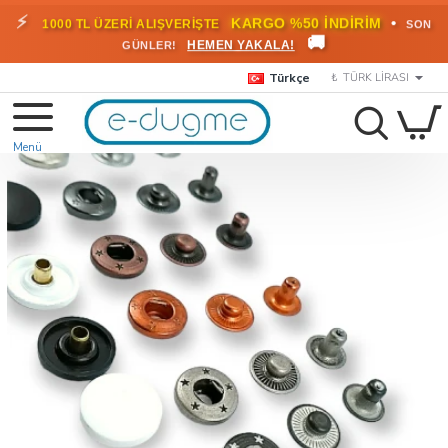
🎁
KARGO BEDAVA!
•
HEMEN
2000 TL ÜZERİ SİPARİŞLERDE
🚚
FAYDALANIN
Türkçe
₺
TÜRK LIRASI