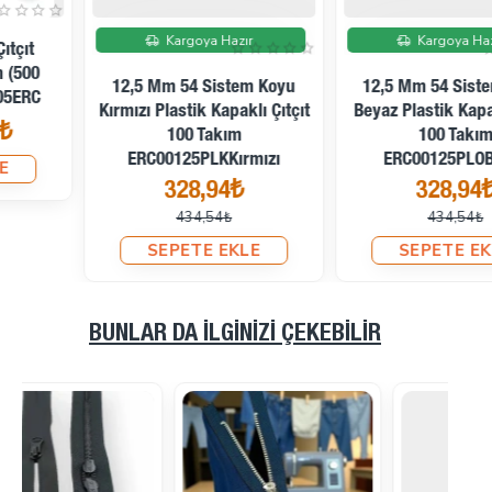
İndirimde
İndirimde
Kargoya Hazır
Kargoya Hazır
12,5 Mm 54 Sistem Koyu
12,5 Mm 54 Sistem Optik
Kırmızı Plastik Kapaklı Çıtçıt
Beyaz Plastik Kapaklı Çıtçıt
100 Takım
100 Takım
ERC00125PLKKırmızı
ERC00125PLOBeyaz
328,94₺
328,94₺
434,54₺
434,54₺
SEPETE EKLE
SEPETE EKLE
BUNLAR DA İLGINIZI ÇEKEBILIR