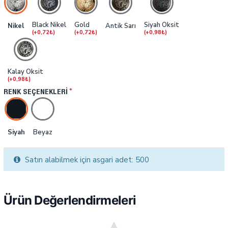
Black Nikel
Gold
Siyah Oksit
Nikel
Antik Sarı
(+0,72₺)
(+0,72₺)
(+0,98₺)
Kalay Oksit
(+0,98₺)
RENK SEÇENEKLERI
Siyah
Beyaz
Satın alabilmek için asgari adet: 500
Ürün Değerlendirmeleri