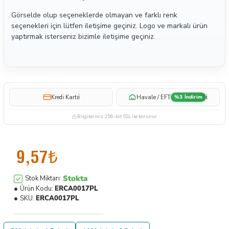
Görselde olup seçeneklerde olmayan ve farklı renk
seçenekleri için lütfen iletişime geçiniz. Logo ve markalı ürün
yaptırmak isterseniz bizimle iletişime geçiniz.
i
i
Kredi Kartı
Havale / EFT
%3 İndirim
Bilgileriniz 256-bit SSL ile korunur
9,57₺
Stokta
Stok Miktarı:
Ürün Kodu:
ERCA0017PL
SKU:
ERCA0017PL