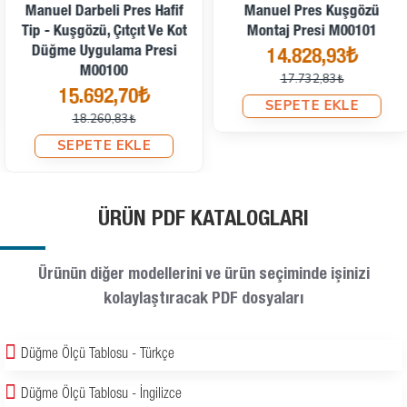
Manuel Darbeli Pres Hafif
Manuel Pres Kuşgözü
Tip - Kuşgözü, Çıtçıt Ve Kot
Montaj Presi M00101
Düğme Uygulama Presi
14.828,93₺
M00100
17.732,83₺
15.692,70₺
SEPETE EKLE
18.260,83₺
SEPETE EKLE
ÜRÜN PDF KATALOGLARI
Ürünün diğer modellerini ve ürün seçiminde işinizi
kolaylaştıracak PDF dosyaları
Düğme Ölçü Tablosu - Türkçe
Düğme Ölçü Tablosu - İngilizce