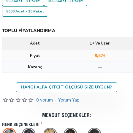
500 Adet - 1 Paket
1000 Adet -2 Paket
5000 Adet - 10 Paket
TOPLU FIYATLANDIRMA
Adet
1+ Ve Üzeri
Fiyat
9,57₺
Kazanç
—
HANGI ALFA ÇITÇIT ÖLÇÜSÜ SIZE UYGUN?
0 yorum
-
Yorum Yap
MEVCUT SEÇENEKLER:
RENK SEÇENEKLERI