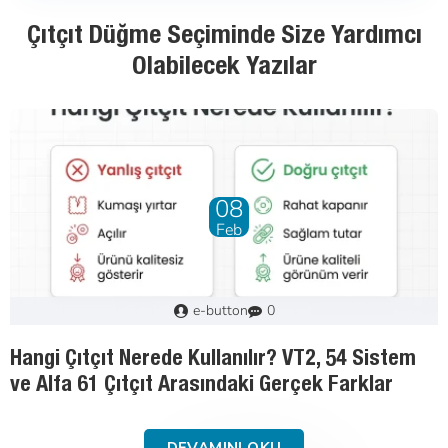
Çıtçıt Düğme Seçiminde Size Yardımcı
Olabilecek Yazılar
01
May
Murat
3
Tekstil Aksesuarlarında Malzeme Rehberi:
Pirinç, Paslanmaz Çelik ve Saç Demir