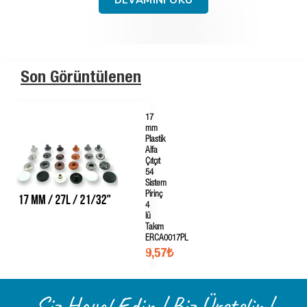
DEVAMINI OKU
Son Görüntülenen
17
mm
Plastik
Alfa
Çıtçıt
54
Sistem
Pirinç
4
lü
Takım
ERCA0017PL
9,57₺
Siz Hayal Edin ! Biz Üretelim!