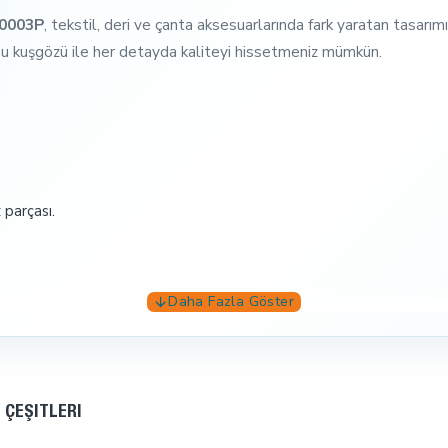
R0003P
, tekstil, deri ve çanta aksesuarlarında fark yaratan tasarı
 Bu kuşgözü ile her detayda kaliteyi hissetmeniz mümkün.
 parçası.
gözü No 3 Paslanmaz ideal tercihiniz!
Şimdi sipariş verin ve ka
 ÇEŞITLERI
ksesuarları
ve
tamamlayıcı ürünler
seçeneklerini mutlaka ince