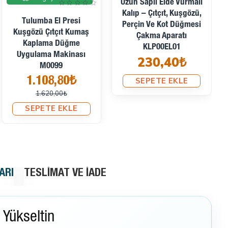
Uzun Saplı Elde Vurmalı
Kalıp – Çıtçıt, Kuşgözü,
Tulumba El Presi
Perçin Ve Kot Düğmesi
Kuşgözü Çıtçıt Kumaş
Çakma Aparatı
Kaplama Düğme
KLP00EL01
Uygulama Makinası
230,40₺
M0099
1.108,80₺
SEPETE EKLE
1.620,00₺
SEPETE EKLE
ARI
TESLIMAT VE İADE
 Yükseltin