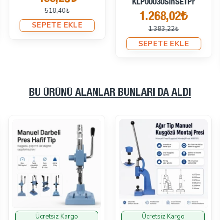
KLP00030SinSETPr
518,40₺
1.268,02₺
SEPETE EKLE
1.383,22₺
SEPETE EKLE
BU ÜRÜNÜ ALANLAR BUNLARI DA ALDI
Ücretsiz Kargo
Ücretsiz Kargo
İndirimde
İndirimde