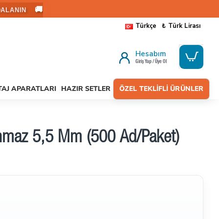
🚚
ALANIN
Türkçe
₺
Türk Lirası
Hesabım
Giriş Yap / Üye Ol
AJ APARATLARI
HAZIR SETLER
ÖZEL TEKLIFLI ÜRÜNLER
nmaz 5,5 Mm (500 Ad/Paket)