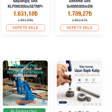
Başlangıç Seti
Deneme Seti
KLP00030SinSETMPr
Set00030SinDN
1.631,18₺
1.789,27₺
1.861,58₺
1.962,07₺
SEPETE EKLE
SEPETE EKLE
İndirimde
Kargoya Hazır