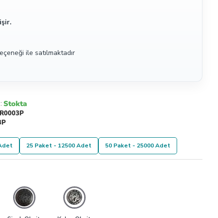
şir.
eçeneği ile satılmaktadır
Stokta
:
R0003P
3P
 Adet
25 Paket - 12500 Adet
50 Paket - 25000 Adet