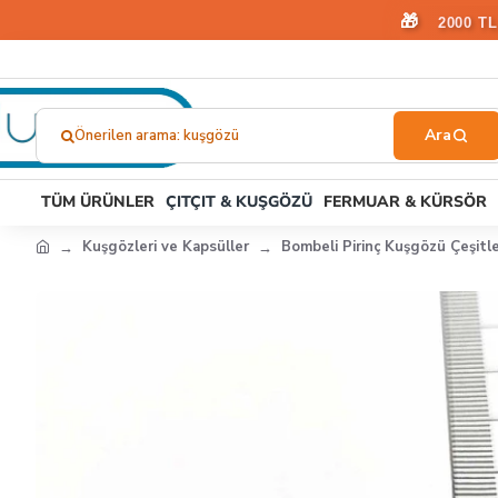
🎁
2000 T
Önerilen arama: stoper
Ne
Aramıştınız?...
TÜM ÜRÜNLER
ÇITÇIT & KUŞGÖZÜ
FERMUAR & KÜRSÖR
Kuşgözleri ve Kapsüller
Bombeli Pirinç Kuşgözü Çeşitle