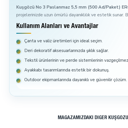
Kuşgözü No 3 Paslanmaz 5,5 mm (500 Ad/Paket) E
projelerinizde uzun ömürlü dayanıklılık ve estetik sunar.
Kullanım Alanları ve Avantajlar
Çanta ve valiz üretimleri için ideal seçim.
Deri dekoratif aksesuarlarınızda şıklık sağlar.
Tekstil ürünlerinin ve perde sistemlerinin vazgeçilmez
Ayakkabı tasarımlarında estetik bir dokunuş.
Outdoor ekipmanlarında dayanıklı ve güvenilir çözüm.
Projelerinizde kendinizi göstermek istiyorsanız, Kuş
Ekstra Ürün İmkanları
MAĞAZAMIZDAKI DIĞER KUŞGÖZÜ
Bu kuşgözü ile birlikte en çok tercih edilen diğer
metal a
çoklu ürün kombinasyonlarını keşfedin.