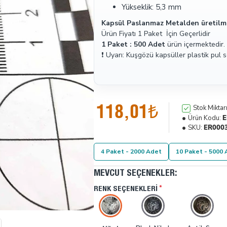
Yükseklik: 5,3 mm
Kapsül Paslanmaz Metalden üretilmi
Ürün Fiyatı 1 Paket İçin Geçerlidir
1 Paket : 500 Adet
ürün içermektedir.
❗ Uyarı: Kuşgözü kapsüller plastik pul s
118,01₺
Stok Miktarı
Ürün Kodu:
E
SKU:
ER000
4 Paket - 2000 Adet
10 Paket - 5000
MEVCUT SEÇENEKLER:
RENK SEÇENEKLERI