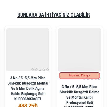
BUNLARA DA İHTIYACINIZ OLABILIR
İndirimli Kargo
İndirimde
İndirimde
3 No / 5–5,5 Mm Plise
Sineklik Kuşgözü Montaj
3 No / 5–5,5 Mm Plise
Ve 5 Mm Delik Açma
Sineklik Kuşgözü Delme
Kalıbı Başlangıç Seti
Ve Montaj Kalıbı
KLP00030SinSET
Profesyonel Seti
488,25₺