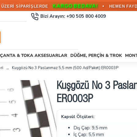
KARGO BEDAVA!
•
L ÜZERİ SİPARİŞLERDE
HEMEN FAYD
Bizi Arayın: +90 505 800 4009
ÇANTA & TOKA AKSESUARLAR
DÜĞME, PERÇIN & TROK
MONT
ri
Kuşgözü No 3 Paslanmaz 5,5 mm (500 Ad/Paket) ER0003P
Kuşgözü No 3 Pasla
ER0003P
Kapsül Ölçüleri:
Dış Çap: 9,5 mm
İç Çap: 5,5 mm