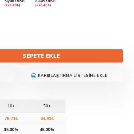
Siyah Oksit
Kalay Oksit
(+26,40₺)
(+26,40₺)
SEPETE EKLE
KARŞILAŞTIRMA LISTESINE EKLE
10+
50+
76,71₺
64,91₺
35.00%
45.00%