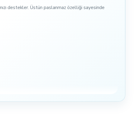
mınızı destekler. Üstün paslanmaz özelliği sayesinde
liteyi deneyimleyin.
Sınırlı stok avantajını kaçırmayın!
leyin. Projelerinizde mükemmel uyumu yakalamak için