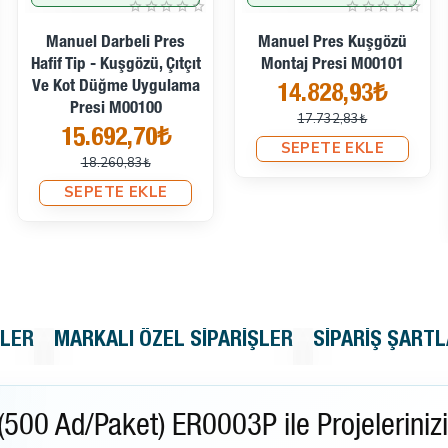
Manuel Darbeli Pres
Manuel Pres Kuşgözü
Hafif Tip - Kuşgözü, Çıtçıt
Montaj Presi M00101
Ve Kot Düğme Uygulama
14.828,93₺
Presi M00100
17.732,83₺
15.692,70₺
SEPETE EKLE
18.260,83₺
SEPETE EKLE
KLER
MARKALI ÖZEL SIPARIŞLER
SIPARIŞ ŞARTL
0 Ad/Paket) ER0003P ile Projelerinizi