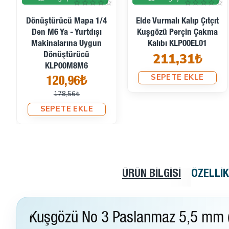
Dönüştürücü Mapa 1/4
Elde Vurmalı Kalıp Çıtçıt
Den M6 Ya - Yurtdışı
Kuşgözü Perçin Çakma
Makinalarına Uygun
Kalıbı KLP00EL01
211,31₺
Dönüştürücü
KLP00M8M6
SEPETE EKLE
120,96₺
178,56₺
SEPETE EKLE
ÜRÜN BILGISI
ÖZELLI
Kuşgözü No 3 Paslanmaz 5,5 mm (50