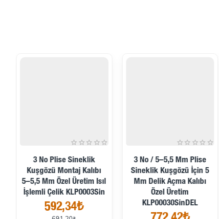
İndirimde
İndirimde
3 No Plise Sineklik
3 No / 5–5,5 Mm Plise
Kuşgözü Montaj Kalıbı
Sineklik Kuşgözü İçin 5
5–5,5 Mm Özel Üretim Isıl
Mm Delik Açma Kalıbı
İşlemli Çelik KLP0003Sin
Özel Üretim
KLP00030SinDEL
592,34₺
772,42₺
691,20₺