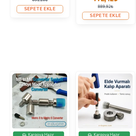
889,92₺
SEPETE EKLE
SEPETE EKLE
İndirimde
Kargoya Hazır
Kargoya Hazır