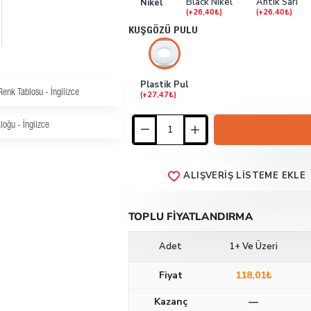
Black Nikel
Antik Sarı
Nikel
(+26,40₺)
(+26,40₺)
KUŞGÖZÜ PULU
Plastik Pul
enk Tablosu - İngilizce
(+27,47₺)
loğu - İngiizce
ALIŞVERIŞ LISTEME EKLE
TOPLU FIYATLANDIRMA
Adet
1+ Ve Üzeri
Fiyat
118,01₺
Kazanç
—