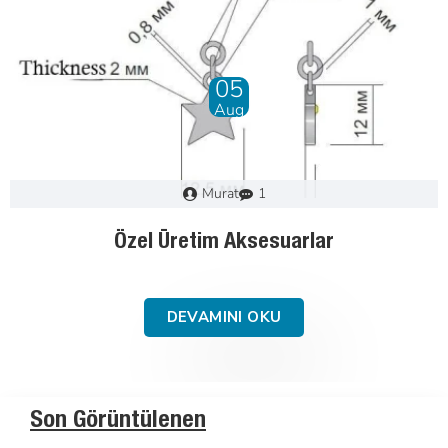
28
Dec
Murat
0
Fermuar Nasıl Seçilir : Adım Adım Kılavuz
DEVAMINI OKU
Son Görüntülenen