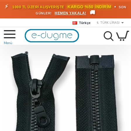
🎁
KARGO BEDAVA!
•
HEMEN
2000 TL ÜZERİ SİPARİŞLERDE
🚚
FAYDALANIN
Türkçe
₺
TÜRK LIRASI