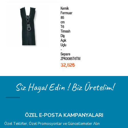
Kemik
Fermuar
85
cm
T6
Timsah
Diş
Açık
Uçlu
-
Separe
ZPK0085T6TM
32,82₺
Siz Hayal Edin ! Biz Üretelim!
ÖZEL E-POSTA KAMPANYALARI
Özel Teklifler, Özel Promosyonlar ve Güncellemeler Alın