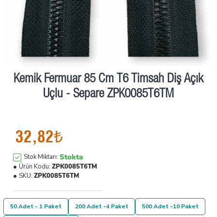
Kemik Fermuar 85 Cm T6 Timsah Diş Açık
Uçlu - Separe ZPK0085T6TM
32,82₺
Stokta
Stok Miktarı:
Ürün Kodu:
ZPK0085T6TM
SKU:
ZPK0085T6TM
50 Adet - 1 Paket
200 Adet -4 Paket
500 Adet -10 Paket