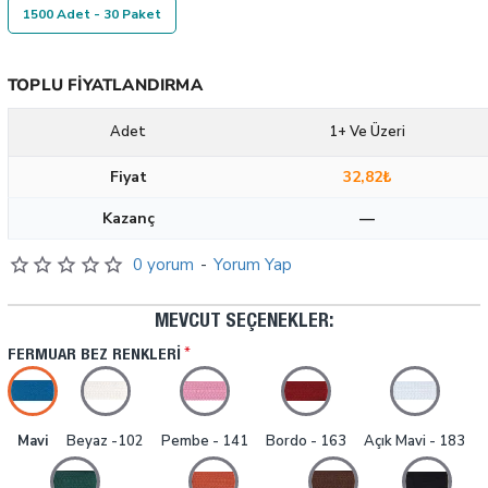
1500 Adet - 30 Paket
TOPLU FIYATLANDIRMA
Adet
1+ Ve Üzeri
Fiyat
32,82₺
Kazanç
—
0 yorum
-
Yorum Yap
MEVCUT SEÇENEKLER:
FERMUAR BEZ RENKLERI
Mavi
Beyaz -102
Pembe - 141
Bordo - 163
Açık Mavi - 183