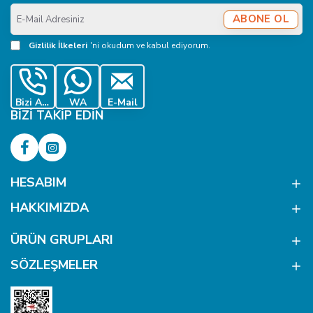
E-
ABONE OL
Mail
Adresiniz
Gizlilik İlkeleri
'ni okudum ve kabul ediyorum.
Bizi Ara
WA
E-Mail
BIZI TAKIP EDIN
HESABIM
HAKKIMIZDA
ÜRÜN GRUPLARI
SÖZLEŞMELER