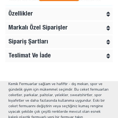
renkler mevcuttur. Farklı renk ve uzunluk siparişleri için
lütfen bizimle iletişime geçiniz.
Özellikler
Markalı Özel Siparişler
Sipariş Şartları
Teslimat Ve İade
Kemik Fermuarlar sağlam ve hafiftir - dış mekan, spor ve
gündelik giyim için mükemmel seçimdir. Bu ceket fermuarları
ceketler, parkalar, paltolar, yelekler, sweatshirtler, spor
kıyafetler ve daha fazlasında kullanıma uygundur. Eski bir
ceket fermuarını değiştirin veya seçtiğiniz kumaş rengine
uyacak şekilde çok çeşitli renklerde mevcut olan esnek
kalıplı plastik fermuarlı yeni bir fermuar takın.