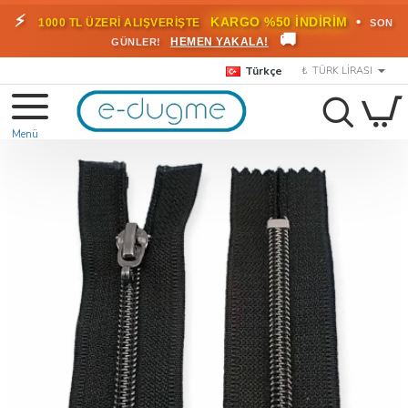
⚡
•
KARGO %50 İNDİRİM
1000 TL ÜZERİ ALIŞVERİŞTE
SON
🚚
HEMEN YAKALA!
GÜNLER!
Türkçe
₺
TÜRK LIRASI