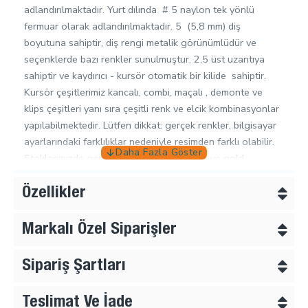
adlandırılmaktadır. Yurt dılında # 5 naylon tek yönlü
fermuar olarak adlandırılmaktadır. 5 (5,8 mm) diş
boyutuna sahiptir, diş rengi metalik görünümlüdür ve
seçenklerde bazı renkler sunulmuştur. 2,5 üst uzantıya
sahiptir ve kaydırıcı - kursör otomatik bir kilide sahiptir.
Kursör çeşitlerimiz kancalı, combi, maçalı , demonte ve
klips çeşitleri yanı sıra çeşitli renk ve elcik kombinasyonlar
yapılabilmektedir. Lütfen dikkat: gerçek renkler, bilgisayar
ayarlarındaki farklılıklar nedeniyle resimden farklı olabilir.
Stoklarımızda genellikle nikel , black nikel ve gold
renkleri ve bazı standart renkler mevcuttur. Bu renkler
seçeneklerde sunulmuştur. Farklı renk ve uzunluk
Özellikler
siparişleri için lütfen bizimle iletişime geçiniz.
Kursör Çeşitleri;
Markalı Özel Siparişler
Otomatik Kursörlü :
Kursör otomatik bir kilide sahiptir
Kancalı Kursör :
Müşteri sonradan kendi markalı veya
Sipariş Şartları
kataloğumuzdan beğendiği elciği kanca vasıtası ile
ekleyebilir.
Teslimat Ve İade
Demonte :
Müşteri sonradan kendi markalı veya