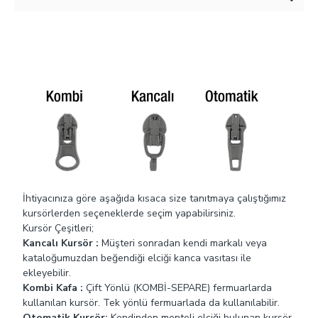
kataloğumuzdan beğendiği elciği kursör üzerindeki
kapakçığı kaldırarak ekleyebilir. Bu kursörler diğer
kursörlere göre biraz daha maliyetlidir.
Kombi Kafa :
Çift Yönlü (KOMBİ-SEPARE) Fermuar şeritleri
birbirinden tamamen ayrılabilir ve ikinci bir kürsör fermuarı
alttan da açabilir. Bu tip fermuarlar genellikle
yağmurluklarda, montlarda, yatak kılıflarında, spor giyimde
ve uyku tulumlarında kullanılır
Maçalı Kursör :
Kancalı kursörden farklı olarak burada
kanca kısım elcik üzerinde bulunmaktadır. Müşteri kendi
markalaı veya logolu elciğini ekleyebilir.
İhtiyacınıza göre aşağıda kısaca size tanıtmaya çalıştığımız
kursörlerden seçeneklerde seçim yapabilirsiniz.
Kursör Çeşitleri;
Kancalı Kursör :
Müşteri sonradan kendi markalı veya
kataloğumuzdan beğendiği elciği kanca vasıtası ile
ekleyebilir.
Kombi Kafa :
Çift Yönlü (KOMBİ-SEPARE) fermuarlarda
kullanılan kursör. Tek yönlü fermuarlada da kullanılabilir.
Otomatik Kursör:
Kendinden monteli elciği bulunan kursör