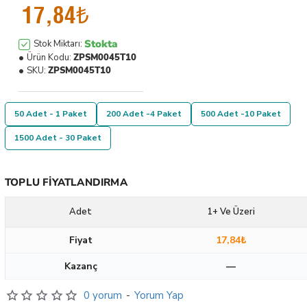
17,84₺
Stokta
Stok Miktarı:
Ürün Kodu:
ZPSM0045T10
SKU:
ZPSM0045T10
50 Adet - 1 Paket
200 Adet -4 Paket
500 Adet -10 Paket
1500 Adet - 30 Paket
TOPLU FIYATLANDIRMA
Adet
1+ Ve Üzeri
Fiyat
17,84₺
Kazanç
—
0 yorum
-
Yorum Yap