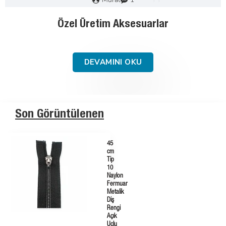
Fermuar Nasıl Seçilir : Adım Adım Kılavuz
DEVAMINI OKU
Son Görüntülenen
45
cm
Tip
10
Naylon
Fermuar
Metalik
Diş
Rengi
Açık
Uçlu