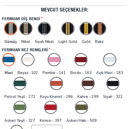
MEVCUT SEÇENEKLER:
FERMUAR DIŞ RENGI
Gümüş
Nikel
Siyah Nikel
Light Gold
Gold
Bakır
FERMUAR BEZ RENKLERI
Mavi
Beyaz -102
Pembe - 141
Bordo - 163
Açık Mavi - 183
Petrol Yeşil - 272
Koyu Kiremit - 286
Kahve - 299
Siyah - 322
Askeri Yeşil - 327
Kırmızı - 397
Askeri Haki - 509