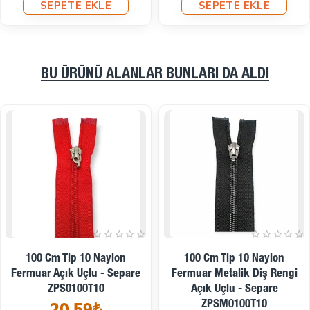
SEPETE EKLE
SEPETE EKLE
BU ÜRÜNÜ ALANLAR BUNLARI DA ALDI
12 Cm Tip 10 Naylon
120 Cm T5 Naylon Ters
Fermuar Metalik Diş Rengi
Ferace Ve Pardösü Fermuarı
Kapalı Uçlu - Dipli
– Siyah 322 EZP00120S
ZPSM0012T10
84,48₺