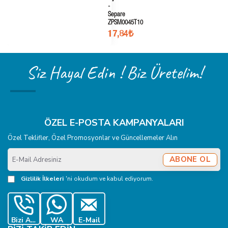
-
Separe
ZPSM0045T10
17,84₺
Siz Hayal Edin ! Biz Üretelim!
ÖZEL E-POSTA KAMPANYALARI
Özel Teklifler, Özel Promosyonlar ve Güncellemeler Alın
E-
ABONE OL
Mail
Adresiniz
Gizlilik İlkeleri
'ni okudum ve kabul ediyorum.
Bizi Ara
WA
E-Mail