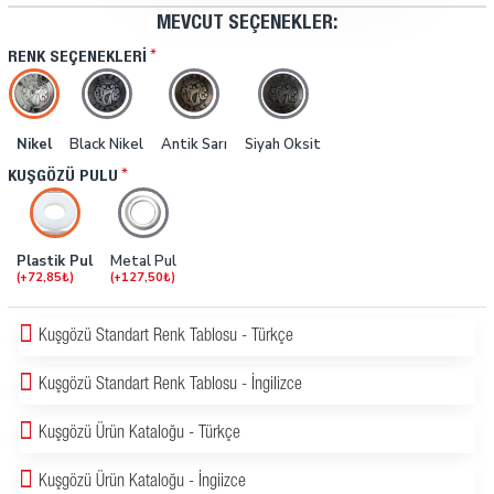
MEVCUT SEÇENEKLER:
RENK SEÇENEKLERI
Nikel
Black Nikel
Antik Sarı
Siyah Oksit
KUŞGÖZÜ PULU
Plastik Pul
Metal Pul
(+72,85₺)
(+127,50₺)
Kuşgözü Standart Renk Tablosu - Türkçe
Kuşgözü Standart Renk Tablosu - İngilizce
Kuşgözü Ürün Kataloğu - Türkçe
Kuşgözü Ürün Kataloğu - İngiizce