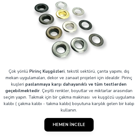
renk seçenekleri için bizimle iletişime geçin!
Projelerinizi bir adım öne taşıyacak çözümler sunuyoruz.
Çok yönlü
Pirinç Kuşgözleri
, tekstil sektörü, çanta yapımı, dış
mekan uygulamaları, dekor ve zanaat projeleri için idealdir. Pirinç
kuşleri
paslanmaya karşı dahayanıklı ve tüm testlerden
geçebilmektedir
. Çeşitli renkler, boyutlar ve miktarlar arasından
seçim yapın. Takmak için bir çakma makinası ve kuşgözü uygulama
kalıbı ( çakma kalıbı - takma kalıbı) boyutuna karşılık gelen bir kalıp
kullanın.
HEMEN İNCELE