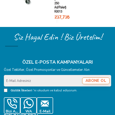
250
Ad/Paket)
K0013
237,73₺
Siz Hayal Edin ! Biz Üretelim!
ÖZEL E-POSTA KAMPANYALARI
Özel Teklifler, Özel Promosyonlar ve Güncellemeler Alın
E-
ABONE OL
Mail
Adresiniz
Gizlilik İlkeleri
'ni okudum ve kabul ediyorum.
Bizi Ara
WA
E-Mail