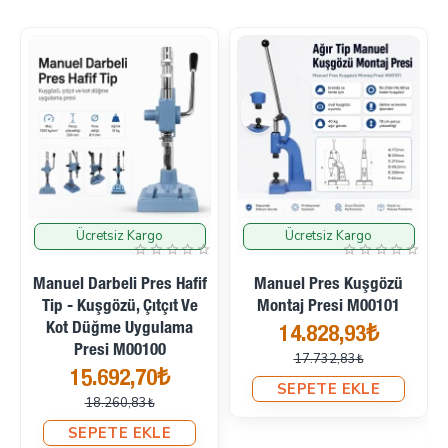
Ücretsiz Kargo
Ücretsiz Kargo
İndirimde
İndirimde
Manuel Darbeli Pres Hafif
Manuel Pres Kuşgözü
Tip - Kuşgözü, Çıtçıt Ve
Montaj Presi M00101
Kot Düğme Uygulama
14.828,93₺
Presi M00100
17.732,83₺
15.692,70₺
SEPETE EKLE
18.260,83₺
SEPETE EKLE