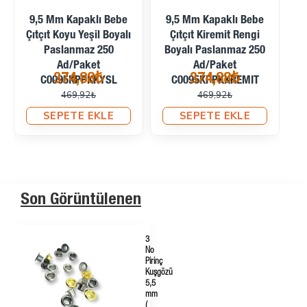
9,5 Mm Kapaklı Bebe
9,5 Mm Kapaklı Bebe
Be
Çıtçıt Gri Boyalı
Çıtçıt Saks Mavi Boyalı
Paslanmaz 250
Paslanmaz 250
D
Ad/Paket C0095KPPKGRI
Ad/Paket
374,88₺
374,88₺
C0095KPPSMAVI
469,92₺
469,92₺
SEPETE EKLE
SEPETE EKLE
Son Görüntülenen
3
No
Pirinç
Kuşgözü
5,5
mm
(