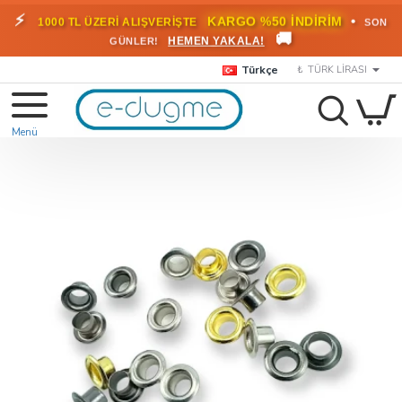
🎁
KARGO BEDAVA!
•
HEMEN
2000 TL ÜZERİ SİPARİŞLERDE
🚚
FAYDALANIN
Türkçe
₺
TÜRK LIRASI