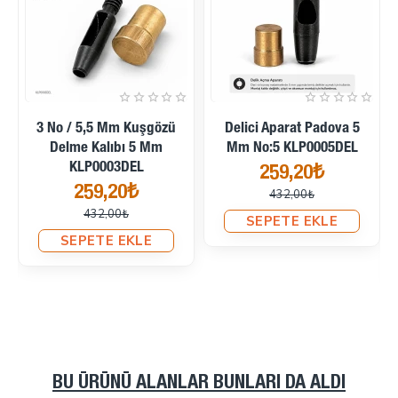
İndirimde
İndirimde
3 No / 5,5 Mm Kuşgözü
Delici Aparat Padova 5
Delme Kalıbı 5 Mm
Mm No:5 KLP0005DEL
KLP0003DEL
259,20₺
259,20₺
432,00₺
432,00₺
SEPETE EKLE
SEPETE EKLE
BU ÜRÜNÜ ALANLAR BUNLARI DA ALDI