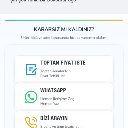
İçin Çok Yönlü Bir Dekoratif Öğe
KARARSIZ MI KALDINIZ?
Ürün, ölçü ve adet konusunda hızlıca yardımcı olalım.
TOPTAN FIYAT İSTE
Toptan Alımlar İçin
Fiyat Teklifi İste
WHATSAPP
Hemen İletişime Geç
Hemen Yaz
BİZİ ARAYIN
Sipariş ve ürün bilgisi alın