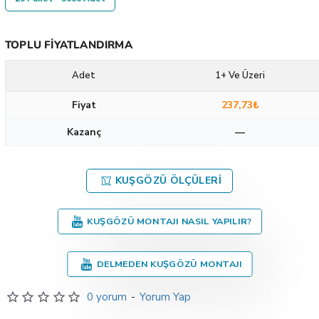
TOPLU FIYATLANDIRMA
Adet
1+ Ve Üzeri
Fiyat
237,73₺
Kazanç
—
KUŞGÖZÜ ÖLÇÜLERI
KUŞGÖZÜ MONTAJI NASIL YAPILIR?
DELMEDEN KUŞGÖZÜ MONTAJI
0 yorum
-
Yorum Yap