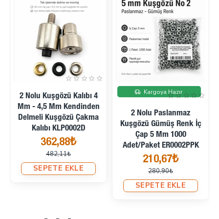
İndirimde
İndirimde
Kargoya Hazır
2 Nolu Kuşgözü Kalıbı 4
Mm - 4,5 Mm Kendinden
2 Nolu Paslanmaz
Delmeli Kuşgözü Çakma
Kuşgözü Gümüş Renk İç
Kalıbı KLP0002D
Çap 5 Mm 1000
362,88₺
Adet/Paket ER0002PPK
482,11₺
210,67₺
SEPETE EKLE
280,90₺
SEPETE EKLE