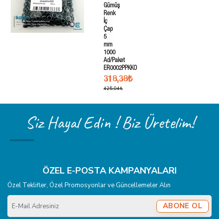
Gümüş
Renk
İç
Çap
5
mm
1000
Ad/Paket
ER0002PPKKO
318,38₺
425,04₺
Siz Hayal Edin ! Biz Üretelim!
ÖZEL E-POSTA KAMPANYALARI
Özel Teklifler, Özel Promosyonlar ve Güncellemeler Alın
E-
ABONE OL
Mail