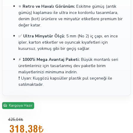
⭐
Retro ve Havalı Görünüm:
Eskitme gümüş (antik
gümüş) kaplaması ile ultra ince kordonlu tasarımlara,
denim (kot) ürünlere ve minyatür etiketlere premium bir
değer katar.
✅
Ultra Minyatür Ölçü:
5 mm (No 2) iç çapı, en ince
ipler, karton etiketler ve oyuncak kıyafetleri için
kusursuz, yokmuş gibi bir geçiş sağlar.
⚡
1000'li Mega Avantaj Paketi:
Büyük montanlı seri
üretimleriniz için tasarlanmış dev paketle birim
maliyetlerinizi minimuma indirin.
❗ Uyarı: Kuşgözü kapsüller plastik pul seçeneği ile
satılmaktadır.
Kargoya Hazır
425,04₺
318,38₺