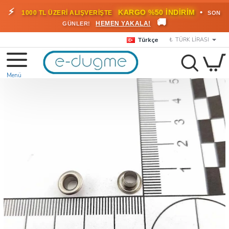
🎁
KARGO BEDAVA!
•
HEMEN
2000 TL ÜZERİ SİPARİŞLERDE
🚚
FAYDALANIN
Türkçe
₺
TÜRK LIRASI