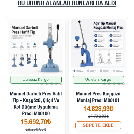
BU ÜRÜNÜ ALANLAR BUNLARI DA ALDI
Ücretsiz Kargo
Ücretsiz Kargo
İndirimde
İndirimde
Manuel Darbeli Pres Hafif
Manuel Pres Kuşgözü
Tip - Kuşgözü, Çıtçıt Ve
Montaj Presi M00101
Kot Düğme Uygulama
14.828,93₺
Presi M00100
17.732,83₺
15.692,70₺
SEPETE EKLE
18.260,83₺