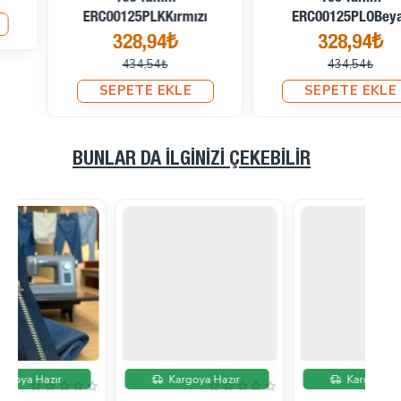
ERC00125PLKKırmızı
ERC00125PLOBeyaz
328,94₺
328,94₺
434,54₺
434,54₺
SEPETE EKLE
SEPETE EKLE
BUNLAR DA İLGINIZI ÇEKEBILIR
İndirimde
İndirimde
Kargoya Hazır
Kargoya Hazır