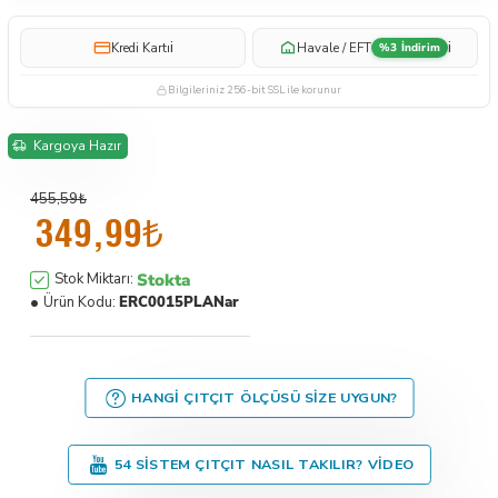
i
i
Kredi Kartı
Havale / EFT
%3 İndirim
Bilgileriniz 256-bit SSL ile korunur
Kargoya Hazır
455,59₺
349,99₺
Stokta
Stok Miktarı:
Ürün Kodu:
ERC0015PLANar
HANGI ÇITÇIT ÖLÇÜSÜ SIZE UYGUN?
54 SISTEM ÇITÇIT NASIL TAKILIR? VIDEO