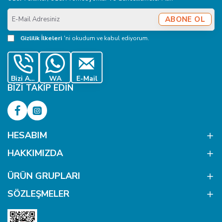
E-
ABONE OL
Mail
Adresiniz
Gizlilik İlkeleri
'ni okudum ve kabul ediyorum.
Bizi Ara
WA
E-Mail
BIZI TAKIP EDIN
HESABIM
HAKKIMIZDA
ÜRÜN GRUPLARI
SÖZLEŞMELER