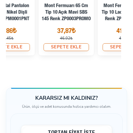
Mont Fermuarı 65 Cm
Mont Fermuarı 70 Cm
Tip 10 Açık Mavi SBS
Tip 10 Lacivert SBS 168
Fe
145 Renk ZP0003PROMO
Renk ZP0004PROMO
37,87₺
41,07₺
46,02₺
48,79₺
SEPETE EKLE
SEPETE EKLE
KARARSIZ MI KALDINIZ?
Ürün, ölçü ve adet konusunda hızlıca yardımcı olalım.