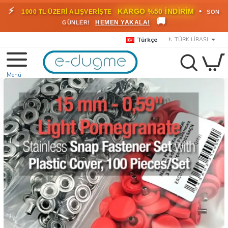
⚡
•
KARGO %50 İNDİRİM
1000 TL ÜZERİ ALIŞVERİŞTE
SON
🚚
HEMEN YAKALA!
GÜNLER!
Türkçe
₺
TÜRK LIRASI