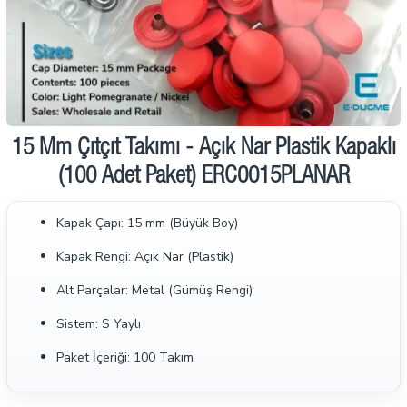
İndirimde
15 Mm Çıtçıt Takımı - Açık Nar Plastik Kapaklı
(100 Adet Paket) ERC0015PLANAR
Kapak Çapı: 15 mm (Büyük Boy)
Kapak Rengi: Açık Nar (Plastik)
Alt Parçalar: Metal (Gümüş Rengi)
Sistem: S Yaylı
Paket İçeriği: 100 Takım