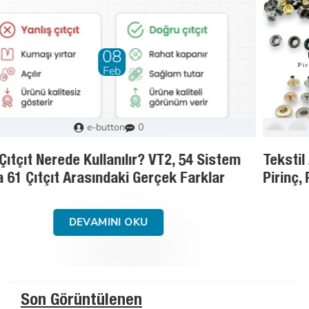
01
May
Murat
3
Tekstil Aksesuarlarında Malzeme Rehberi:
Pirinç, Paslanmaz Çelik ve Saç Demir
DEVAMINI OKU
Son Görüntülenen