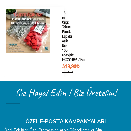
15
mm
Çıtçıt
Takımı
Plastik
Kapaklı
Açık
Nar
100
adet/pkt
ERC0015PLANar
349,99₺
455,59₺
Siz Hayal Edin ! Biz Üretelim!
ÖZEL E-POSTA KAMPANYALARI
Özel Teklifler, Özel Promosyonlar ve Güncellemeler Alın