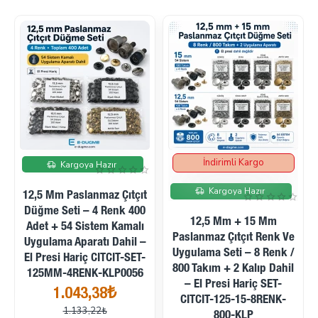
İndirimli Kargo
İndirimde
İndirimde
Kargoya Hazır
Kargoya Hazır
12,5 Mm Paslanmaz Çıtçıt
Düğme Seti – 4 Renk 400
12,5 Mm + 15 Mm
Adet + 54 Sistem Kamalı
Paslanmaz Çıtçıt Renk Ve
Uygulama Aparatı Dahil –
Uygulama Seti – 8 Renk /
El Presi Hariç CITCIT-SET-
800 Takım + 2 Kalıp Dahil
125MM-4RENK-KLP0056
– El Presi Hariç SET-
1.043,38₺
CITCIT-125-15-8RENK-
1.133,22₺
800-KLP