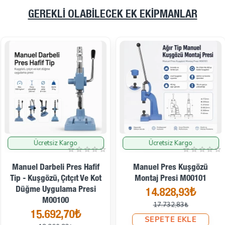
GEREKLI OLABILECEK EK EKIPMANLAR
Ücretsiz Kargo
Ücretsiz Kargo
İndirimde
İndirimde
Manuel Darbeli Pres Hafif
Manuel Pres Kuşgözü
Tip - Kuşgözü, Çıtçıt Ve Kot
Montaj Presi M00101
Düğme Uygulama Presi
14.828,93₺
M00100
17.732,83₺
15.692,70₺
SEPETE EKLE