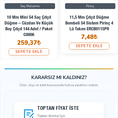
Saç Malzeme
Pirinç
12 Mm Çıtçıt Düğme Özel
12,5 Mm Çıtçıt Düğme
Kaplama Renk - Çıt Çıt
Bombeli 54 Sistem Pirinç 4
Düğme 54 Sistem SB 1877
Lü Takım ERCB0125PR
3,97₺
7,88₺
SEPETE EKLE
SEPETE EKLE
KARARSIZ MI KALDINIZ?
Ürün, ölçü ve adet konusunda hızlıca yardımcı olalım.
TOPTAN FIYAT İSTE
Toptan Alımlar İçin