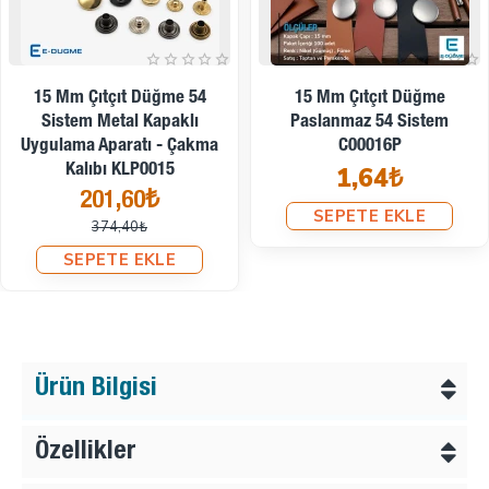
İndirimde
15 Mm Çıtçıt Düğme 54
15 Mm Çıtçıt Düğme
Sistem Metal Kapaklı
Paslanmaz 54 Sistem
Uygulama Aparatı - Çakma
C00016P
Kalıbı KLP0015
1,64₺
201,60₺
SEPETE EKLE
374,40₺
SEPETE EKLE
Ürün Bilgisi
Özellikler