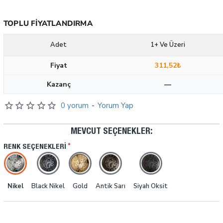
TOPLU FIYATLANDIRMA
Adet
1+ Ve Üzeri
Fiyat
311,52₺
Kazanç
—
0 yorum
-
Yorum Yap
MEVCUT SEÇENEKLER:
RENK SEÇENEKLERI
Nikel
Black Nikel
Gold
Antik Sarı
Siyah Oksit