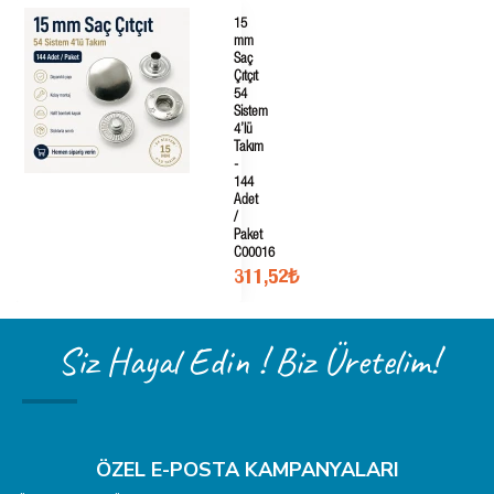
15
mm
Saç
Çıtçıt
54
Sistem
4’lü
Takım
-
144
Adet
/
Paket
C00016
311,52₺
Siz Hayal Edin ! Biz Üretelim!
ÖZEL E-POSTA KAMPANYALARI