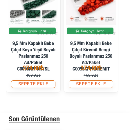
İndirimde
İndirimde
Kargoya Hazır
Kargoya Hazır
9,5 Mm Kapaklı Bebe
9,5 Mm Kapaklı Bebe
Be
Çıtçıt Gri Boyalı
Çıtçıt Saks Mavi Boyalı
Paslanmaz 250
Paslanmaz 250
D
Ad/Paket C0095KPPKGRI
Ad/Paket
374,88₺
374,88₺
C0095KPPSMAVI
469,92₺
469,92₺
SEPETE EKLE
SEPETE EKLE
Son Görüntülenen