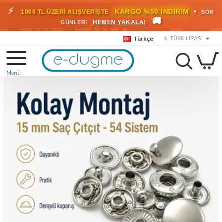
⚡
•
KARGO %50 İNDİRİM
1000 TL ÜZERİ ALIŞVERİŞTE
SON
🚚
HEMEN YAKALA!
GÜNLER!
Türkçe
₺
TÜRK LIRASI