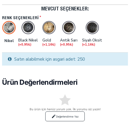
MEVCUT SEÇENEKLER:
RENK SEÇENEKLERI
Black Nikel
Gold
Antik Sarı
Siyah Oksit
Nikel
(+0,95₺)
(+1,16₺)
(+0,95₺)
(+1,16₺)
Satın alabilmek için asgari adet: 250
Ürün Değerlendirmeleri
Bu ürün için henüz yorum yok. İlk yorumu siz yazın!
Değerlendirme Yaz