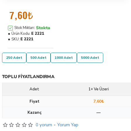
7,60₺
Stokta
Stok Miktarı:
Ürün Kodu:
E 2221
SKU:
E 2221
250 Adet
500 Adet
1000 Adet
5000 Adet
TOPLU FIYATLANDIRMA
Adet
1+ Ve Üzeri
Fiyat
7,60₺
Kazanç
—
0 yorum
-
Yorum Yap