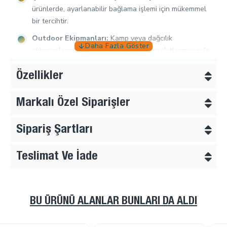
ürünlerde, ayarlanabilir bağlama işlemi için mükemmel
bir tercihtir.
Outdoor Ekipmanları:
Kamp veya dağcılık
ekipmanlarında iplerin veya kabloların sabitlenmesinde
kullanılır.
Özellikler
Müşteriye Sağladığı Kolaylıklar:
Kolay Montaj:
Üstten basmalı yapısı sayesinde, hızlı,
Markalı Özel Siparişler
pratik ve güvenli bir montaj sağlar.
Çok Yönlülük:
Geniş bir uygulama yelpazesinde
Sipariş Şartları
kullanılabilir, kordon uzunluğunun ayarlanması veya
malzemelerin güvenli bir şekilde sabitlenmesi için
Teslimat Ve İade
esneklik sunar.
Şık Tasarım:
Yarım daire tasarımı, şık ve modern bir
görünüm sağlar, çeşitli ürünler için uygundur.
BU ÜRÜNÜ ALANLAR BUNLARI DA ALDI
Sağlam ve Dayanıklı Yapı: