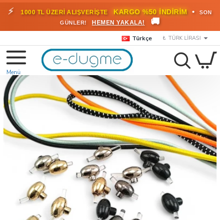
⚡
•
KARGO %50 İNDİRİM
1000 TL ÜZERİ ALIŞVERİŞTE
SON
🚚
HEMEN YAKALA!
GÜNLER!
Türkçe
₺
TÜRK LIRASI