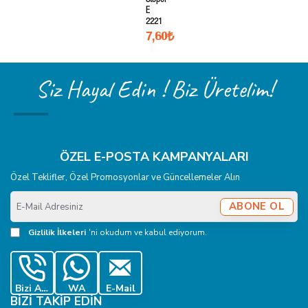
Stoper
E
2221
7,60₺
Siz Hayal Edin ! Biz Üretelim!
ÖZEL E-POSTA KAMPANYALARI
Özel Teklifler, Özel Promosyonlar ve Güncellemeler Alın
E-
ABONE OL
Mail
Adresiniz
Gizlilik İlkeleri
'ni okudum ve kabul ediyorum.
Bizi Ara
WA
E-Mail
BIZI TAKIP EDIN