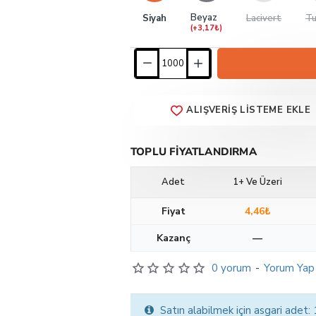
Beyaz
Siyah
Lacivert
Tu
(+3,17₺)
ALIŞVERIŞ LISTEME EKLE
TOPLU FIYATLANDIRMA
Adet
1+ Ve Üzeri
Fiyat
4,46₺
Kazanç
—
0 yorum
-
Yorum Yap
Satın alabilmek için asgari adet: