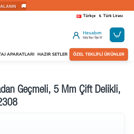
🚚
ALANIN
Türkçe
₺
Türk Lirası
Hesabım
Giriş Yap / Üye Ol
AJ APARATLARI
HAZIR SETLER
ÖZEL TEKLIFLI ÜRÜNLER
adan Geçmeli, 5 Mm Çift Delikli,
2308