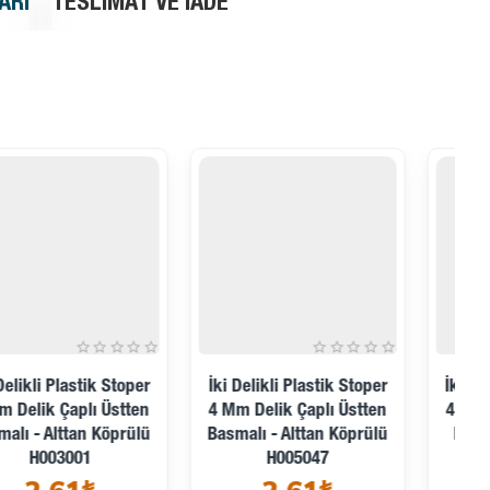
ARI
TESLIMAT VE İADE
İki Delikli Plastik Stoper
İki Delikli Plastik Stoper
4 Mm Delik Çaplı Üstten
4 Mm Delik Çaplı Üstten
Basmalı - Alttan Köprülü
Basmalı - Sade Model
H005047
H004416