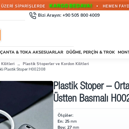
KARGO BEDAVA!
•
L ÜZERİ SİPARİŞLERDE
HEMEN FAYD
Bizi Arayın: +90 505 800 4009
ÇANTA & TOKA AKSESUARLAR
DÜĞME, PERÇIN & TROK
MONT
Kilitleri
Plastik Stoperler ve Kordon Kilitleri
ikli Plastik Stoper H002308
Plastik Stoper – Ort
Üstten Basmalı H00
Ölçüler:
En: 25
mm
Boy: 27
mm