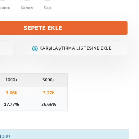
runcu
Kırmızı
Sarı
SEPETE EKLE
KARŞILAŞTIRMA LISTESINE EKLE
1000+
5000+
3,66₺
3,27₺
17.77%
26.66%
 1000