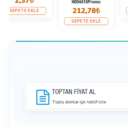
4,07₺
H004416Promo
212,78₺
SEPETE EKLE
SEPETE EKLE
TOPTAN FİYAT AL
Toplu alımlar için teklif iste