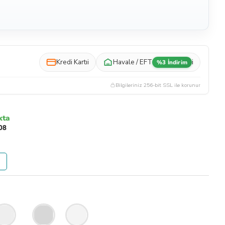
Kredi Kartı
i
Havale / EFT
i
%3 İndirim
Bilgileriniz 256-bit SSL ile korunur
kta
08