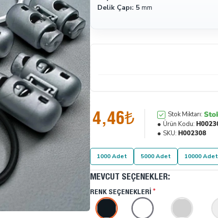
Delik Çapı: 5
mm
4,46₺
Sto
Stok Miktarı:
Ürün Kodu:
H0023
SKU:
H002308
1000 Adet
5000 Adet
10000 Adet
MEVCUT SEÇENEKLER:
RENK SEÇENEKLERI