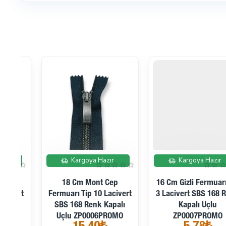
İndirimde
İndirimde
Kargoya Hazır
Kargoya Hazır
16 Cm Gizli Fermuarı Tip
55 Cm Gizli Fermuarı Tip
rt
3 Lacivert SBS 168 Renk
3 Lacivert SBS 168 Renk
Kapalı Uçlu
Kapalı Uçlu
ZP0007PROMO
ZP0008PROMO