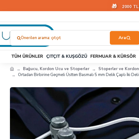
🎁
2000 T
Önerilen arama: çıtçıt
Ne
Aramıştınız?...
TÜM ÜRÜNLER
ÇITÇIT & KUŞGÖZÜ
FERMUAR & KÜRSÖR
Bağucu, Kordon Ucu ve Stoperler
Stoperler ve Kordon 
Ortadan Birbirine Geçmeli Üstten Basmalı 5 mm Delik Çaplı İki Del