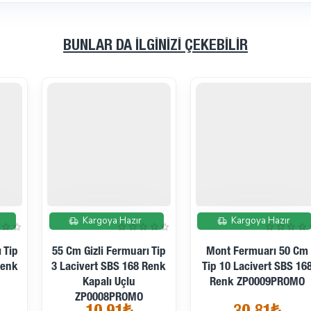
BUNLAR DA İLGINIZI ÇEKEBILIR
İndirimde
İndirimde
Kargoya Hazır
Kargoya Hazır
Mont Fermuarı 50 Cm
18 Cm Mont Cep
Tip 10 Lacivert SBS 168
Fermuarı #5 Hardal SBS
Renk ZP0009PROMO
092 Renk Kapalı Uçlu
ZP0010PROMO