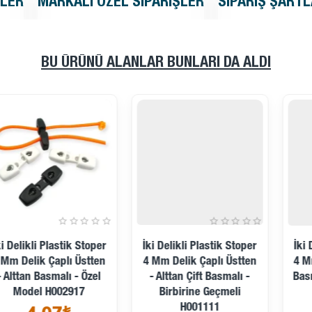
KLER
MARKALI ÖZEL SIPARIŞLER
SIPARIŞ ŞARTL
BU ÜRÜNÜ ALANLAR BUNLARI DA ALDI
İki Delikli Plastik Stoper
İki Delikli Plastik Stoper
4 Mm Delik Çaplı Üstten
4 Mm Delik Çaplı Üstten
- Alttan Çift Basmalı -
Basmalı - Alttan Köprülü
Birbirine Geçmeli
H003001
H001111