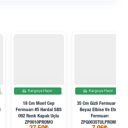
İndirimde
İndirimde
Kargoya Hazır
Kargoya Hazır
35 Cm Gizli Fermuar Tül
20 Cm Pantolon Ve Etek
Beyaz Elbise Ve Etek
Tip 5 Lacivert Naylon
Fermuarı
Fermuar Kapalı Uçlu
ZPG0035TULPROMO
ZPS0020T5PROMO