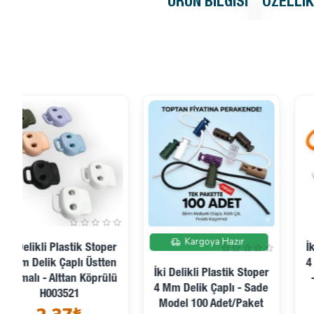
ÜRÜN BILGISI
ÖZELLI
Kargoya Hazır
İki Delikli Plastik Stoper
4 Mm Delik Çaplı Üstten
İki Delikli Plastik Stoper
- Alttan Basmalı - Özel
4 Mm Delik Çaplı - Sade
Model H002917
Model 100 Adet/Paket