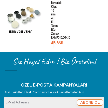
Mıknatıslı
Çıtçıt
15
mm
4
lü
Takım
Düz
Zamak
ERMK015ZMK15
45,53₺
Siz Hayal Edin ! Biz Üretelim!
ÖZEL E-POSTA KAMPANYALARI
Özel Teklifler, Özel Promosyonlar ve Güncellemeler Alın
E-
ABONE OL
Mail