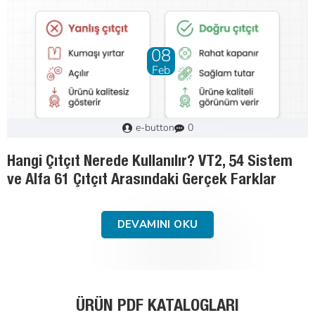
01
May
Murat
3
Tekstil Aksesuarlarında Malzeme Rehberi:
Pirinç, Paslanmaz Çelik ve Saç Demir
DEVAMINI OKU
ÜRÜN PDF KATALOGLARI