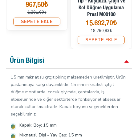
Tip - Kuşgözü, Çıtçıt Ve
967,50₺
Kot Düğme Uygulama
1.281,60₺
Presi M00100
SEPETE EKLE
15.692,70₺
18.260,83₺
SEPETE EKLE
Ürün Bilgisi
15 mm mıknatıslı çıtçıt pirinç malzemeden üretilmiştir. Ürün
paslanmaya karşı dayanıklıdır. 15 mm mıknatıslı çıtçıt
düğme montlarda, çocuk giyimde, çantalarda, iş
elbiselerinde ve diğer sektörlerde fonksiyonel aksesuar
olarak kullanılmaktradır. Kapak boyunu seçeneklerden
seçebilirsiniz.
Kapak: Boy: 15 mm
Mıknatıslı Dişi - Yay Çap: 15 mm