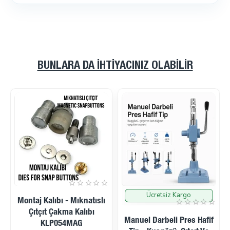
BUNLARA DA İHTIYACINIZ OLABILIR
Ücretsiz Kargo
İndirimde
İndirimde
Montaj Kalıbı - Mıknatıslı
Çıtçıt Çakma Kalıbı
Manuel Darbeli Pres Hafif
KLP054MAG