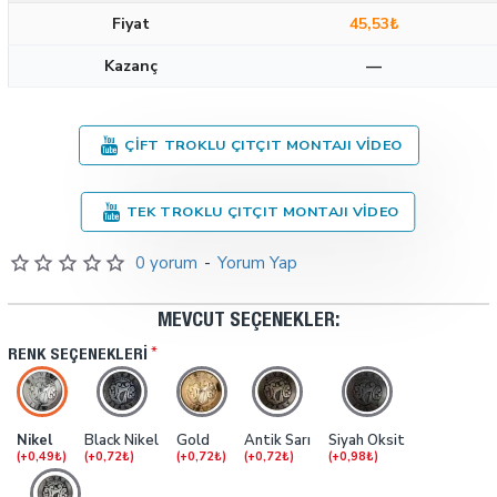
Fiyat
45,53₺
Kazanç
—
ÇIFT TROKLU ÇITÇIT MONTAJI VIDEO
TEK TROKLU ÇITÇIT MONTAJI VIDEO
0 yorum
-
Yorum Yap
MEVCUT SEÇENEKLER:
RENK SEÇENEKLERI
Nikel
Black Nikel
Gold
Antik Sarı
Siyah Oksit
(+0,49₺)
(+0,72₺)
(+0,72₺)
(+0,72₺)
(+0,98₺)