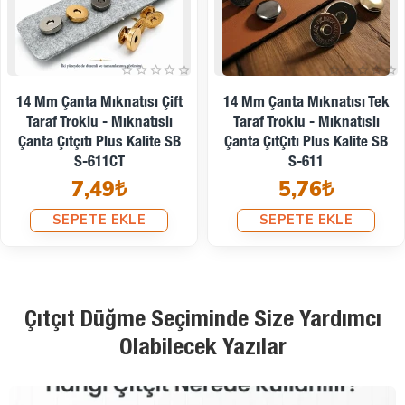
14 Mm Mıknatıslı Çanta
18 Mm Çanta Mıknatısı - Çift
Çıtçıtı - Çift Taraf Tırnaklı -
Taraf Tırnaklı Mıknatıslı
Plus Kalite SB S-611TR
Çanta Çıtçıtı Plus Kalite SB
4,03₺
2824
6,28₺
SEPETE EKLE
SEPETE EKLE
Çıtçıt Düğme Seçiminde Size Yardımcı
Olabilecek Yazılar