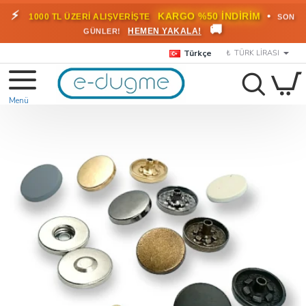
🎁
KARGO BEDAVA!
•
HEMEN
2000 TL ÜZERİ SİPARİŞLERDE
🚚
FAYDALANIN
Türkçe
₺
TÜRK LIRASI