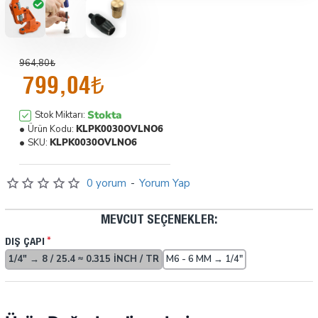
964,80₺
799,04₺
Stokta
Stok Miktarı:
Ürün Kodu:
KLPK0030OVLNO6
SKU:
KLPK0030OVLNO6
0 yorum
-
Yorum Yap
MEVCUT SEÇENEKLER:
DIŞ ÇAPI
1/4" → 8 / 25.4 ≈ 0.315 INCH / TR
M6 - 6 MM → 1/4"