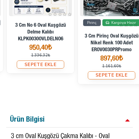
İndirimde
İndirimde
Pirinç
Kargoya Hazır
3 Cm No 6 Oval Kuşgözü
Delme Kalıbı
3 Cm Pirinç Oval Kuşgözü
KLPK0030OVLDELNO6
Nikel Renk 100 Adet
950,40₺
EROV0030PRPromo
1.336,32₺
897,60₺
SEPETE EKLE
1.161,60₺
SEPETE EKLE
Ürün Bilgisi
3 cm Oval Kuşgözü Çakma Kalıbı - Oval