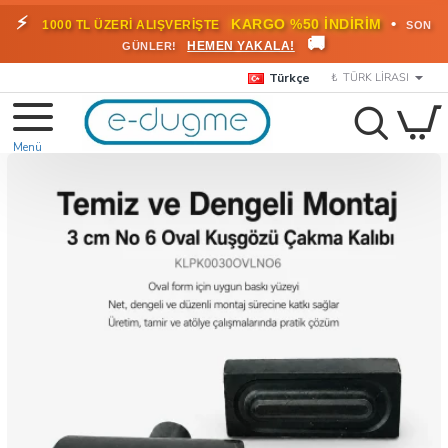
⚡
•
KARGO %50 İNDİRİM
1000 TL ÜZERİ ALIŞVERİŞTE
SON
🚚
HEMEN YAKALA!
GÜNLER!
Türkçe
₺
TÜRK LIRASI