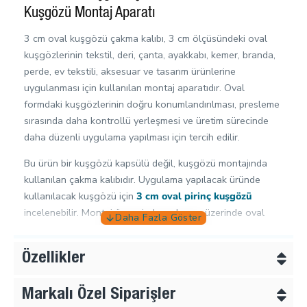
Kuşgözü Montaj Aparatı
3 cm oval kuşgözü çakma kalıbı, 3 cm ölçüsündeki oval
kuşgözlerinin tekstil, deri, çanta, ayakkabı, kemer, branda,
perde, ev tekstili, aksesuar ve tasarım ürünlerine
uygulanması için kullanılan montaj aparatıdır. Oval
formdaki kuşgözlerinin doğru konumlandırılması, presleme
sırasında daha kontrollü yerleşmesi ve üretim sürecinde
daha düzenli uygulama yapılması için tercih edilir.
Bu ürün bir kuşgözü kapsülü değil, kuşgözü montajında
kullanılan çakma kalıbıdır. Uygulama yapılacak üründe
kullanılacak kuşgözü için
3 cm oval pirinç kuşgözü
incelenebilir. Montaj öncesinde malzeme üzerinde oval
delik hazırlığı gerekiyorsa
3 cm oval kuşgözü delme kalıbı
ile birlikte kullanılması
Özellikler
önerilir.
Kuşgözü kalıpları, doğru ölçüdeki kuşgözü ile
Markalı Özel Siparişler
kullanıldığında montaj sürecini daha pratik ve kontrollü