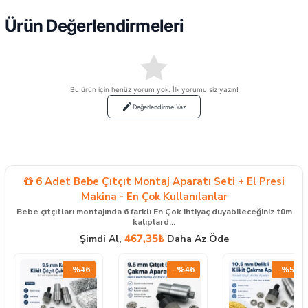
Ürün Değerlendirmeleri
Bu ürün için henüz yorum yok. İlk yorumu siz yazın!
Değerlendirme Yaz
6 Adet Bebe Çıtçıt Montaj Aparatı Seti + El Presi
Makina - En Çok Kullanılanlar
Bebe çıtçıtları montajında 6 farklı En Çok ihtiyaç duyabileceğiniz tüm
kalıplard...
467,35₺
Şimdi Al,
Daha Az Öde
-%46
-%46
-%58