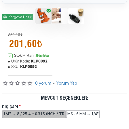
Kargoya Hazır
374,40₺
201,60₺
Stokta
Stok Miktarı:
Ürün Kodu:
KLP0092
SKU:
KLP0092
0 yorum
-
Yorum Yap
MEVCUT SEÇENEKLER:
DIŞ ÇAPI
1/4" → 8 / 25.4 ≈ 0.315 INCH / TR
M6 - 6 MM → 1/4"