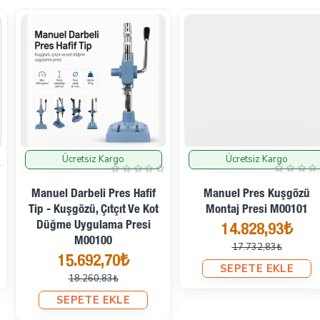
Ücretsiz Kargo
Ücretsiz Kargo
İndirimde
İndirimde
Manuel Darbeli Pres Hafif
Manuel Pres Kuşgözü
Tip - Kuşgözü, Çıtçıt Ve Kot
Montaj Presi M00101
Düğme Uygulama Presi
14.828,93₺
M00100
17.732,83₺
15.692,70₺
SEPETE EKLE
18.260,83₺
SEPETE EKLE