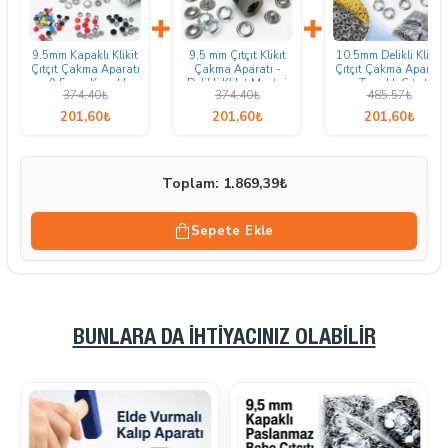
+
+
9.5mm Kapaklı Klikit
9,5 mm Çıtçıt Klikıt
10.5mm Delikli Klikit
Çıtçıt Çakma Aparatı
Çakma Aparatı -
Çıtçıt Çakma Aparatı
- 9,5 mm Kapaklı
Delikli Klikıt Montaj
- Tırnaklı Çıtçıt
374,40₺
374,40₺
485,57₺
Bebe Çıtçıtı Montaj
Kalıbı KLP0095
Montaj Aparatı
Aparatı KLP0092
KLP0094
201,60₺
201,60₺
201,60₺
Toplam: 1.869,39₺
Sepete Ekle
BUNLARA DA İHTIYACINIZ OLABILIR