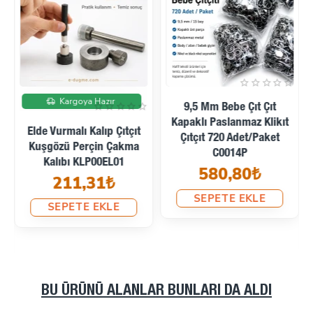
Kargoya Hazır
9,5 Mm Bebe Çıt Çıt
Kapaklı Paslanmaz Klikıt
Elde Vurmalı Kalıp Çıtçıt
Çıtçıt 720 Adet/Paket
Kuşgözü Perçin Çakma
C0014P
Kalıbı KLP00EL01
580,80₺
211,31₺
SEPETE EKLE
SEPETE EKLE
BU ÜRÜNÜ ALANLAR BUNLARI DA ALDI