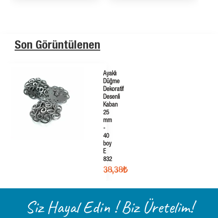
Son Görüntülenen
Ayaklı
Düğme
Dekoratif
Desenli
Kaban
25
mm
-
40
boy
E
832
38,38₺
Siz Hayal Edin ! Biz Üretelim!