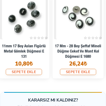
20,7 Mm - 32 Boy Boğa
23 Mm - 36 Boy Mineli Ceket
Kafası Logolu Ayaklı Düğme
Ve Blazer Düğmesi Kedi
E 2245 MN
Armalı Şık Desenli Düğme E
13,60₺
1380 MC
44,93₺
SEPETE EKLE
SEPETE EKLE
KARARSIZ MI KALDINIZ?