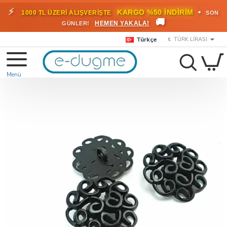
⚡
•
KARGO %50 İNDİRİM
1000 TL ÜZERİ ALIŞVERİŞTE
SON
🚚
HEMEN YAKALA!
GÜNLER!
Türkçe
₺
TÜRK LIRASI