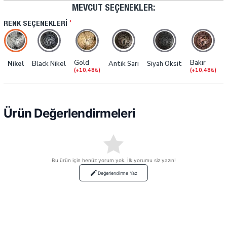
MEVCUT SEÇENEKLER:
RENK SEÇENEKLERI
Gold
Bakır
Nikel
Black Nikel
Antik Sarı
Siyah Oksit
(+10,48₺)
(+10,48₺)
Ürün Değerlendirmeleri
Bu ürün için henüz yorum yok. İlk yorumu siz yazın!
Değerlendirme Yaz