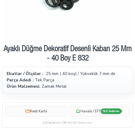
Ayaklı Düğme Dekoratif Desenli Kaban 25 Mm
- 40 Boy E 832
Ebatlar / Ölçüler :
25 mm ( 40 boy) / Yükseklik 7 mm dir.
Parça Adedi :
Tek Parça
Ürün Malzemesi:
Zamak Metal
i
i
Kredi Kartı
Havale / EFT
%3 İndirim
Bilgileriniz 256-bit SSL ile korunur