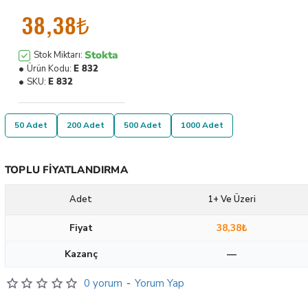
38,38₺
Stokta
Stok Miktarı:
Ürün Kodu:
E 832
SKU:
E 832
50 Adet
200 Adet
500 Adet
1000 Adet
TOPLU FIYATLANDIRMA
Adet
1+ Ve Üzeri
Fiyat
38,38₺
Kazanç
—
0 yorum
-
Yorum Yap