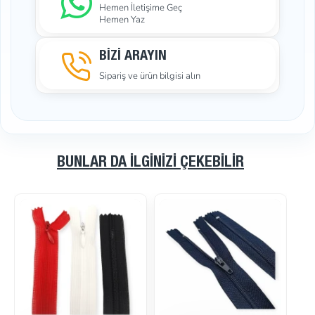
günüdür. Kim beğendiği bir ürün için bir hafta veya daha
Hemen İletişime Geç
Hemen Yaz
fazla beklemek ister?
BİZİ ARAYIN
Sipariş ve ürün bilgisi alın
BUNLAR DA İLGINIZI ÇEKEBILIR