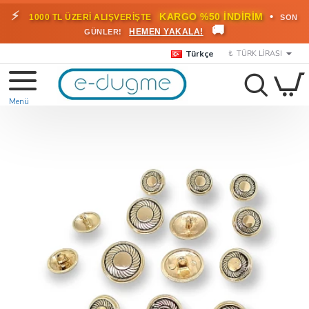
⚡
•
KARGO %50 İNDİRİM
1000 TL ÜZERİ ALIŞVERİŞTE
SON
🚚
HEMEN YAKALA!
GÜNLER!
Türkçe
₺
TÜRK LIRASI