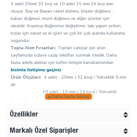
4 adet 20mm 32 boy ve 10 adet 15 mm 24 boy dan
oluşur. Bay ve Bayan ceket dümesi, blazer düğmesi ,
kaban düğmesi, mont düğmesi ve diğer ürünler için
idealdir. Kopmuş düğmenizi değiştirme, takı yapım setleri,
kızlar için sanat ve el işleri ve çok bir çok alanda kullanıma
uygundur.
Toplu Alım Fırsatları:
Toptan satışlar için ürün
sayfamızda sizlere cazip teklifler sunmak istedik. Daha
fazla adetli alımlar için lütfen iletişim kanallarınından
bizimle iletişime geçiniz
.
Ürün Ölçüleri:
4 adet - 20mm ( 32 boy) / Yükseklik 9 mm
dir.
10 adet - 15 mm ( 24 boy) / Yükseklik
9 mm dir.
Kaliteli Malzeme:
Kurşun ve nikel içermeyen çinko alaşımı
olan Zamak metalden ile üretilmiştir.
Özellikler
Özenli Paketleme:
Ürünler, güvenli sevkiyatı sağlamak
için korunaklı ambalajlara yerleştirilir.
Markalı Özel Siparişler