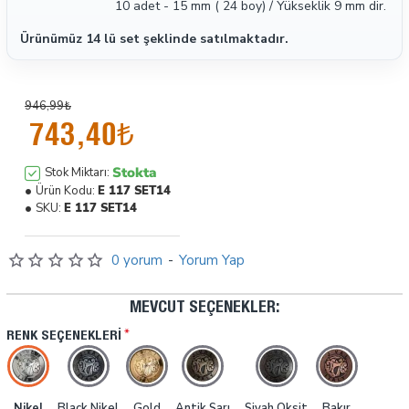
10 adet - 15 mm ( 24 boy) / Yükseklik 9 mm dir.
Ürünümüz 14 lü set şeklinde satılmaktadır.
946,99₺
743,40₺
Stokta
Stok Miktarı:
Ürün Kodu:
E 117 SET14
SKU:
E 117 SET14
0 yorum
-
Yorum Yap
MEVCUT SEÇENEKLER:
RENK SEÇENEKLERI
Nikel
Black Nikel
Gold
Antik Sarı
Siyah Oksit
Bakır