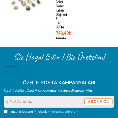
Ceket
Blazer
Kaban
Düğmesi
E
117
SET14
743,40₺
946,99₺
Siz Hayal Edin ! Biz Üretelim!
ÖZEL E-POSTA KAMPANYALARI
Özel Teklifler, Özel Promosyonlar ve Güncellemeler Alın
E-
ABONE OL
Mail
Adresiniz
Gizlilik İlkeleri
'ni okudum ve kabul ediyorum.