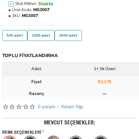
Stokta
Stok Miktarı:
Ürün Kodu:
MG3007
SKU:
MG3007
500 adet
1000 adet
2500 adet
TOPLU FIYATLANDIRMA
Adet
1+ Ve Üzeri
Fiyat
82,37₺
Kazanç
—
0 yorum
-
Yorum Yap
MEVCUT SEÇENEKLER:
RENK SEÇENEKLERI