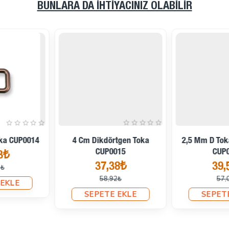
BUNLARA DA İHTIYACINIZ OLABILIR
İndirimde
İndirimde
4 Cm Dikdörtgen Toka
2,5 Mm D Toka Ayar Tokası
CUP0015
CUP0017
37,38₺
39,54₺
58,92₺
57,02₺
SEPETE EKLE
SEPETE EKLE