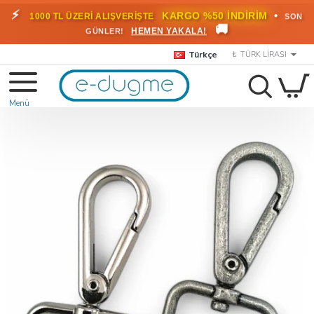
⚡
•
KARGO %50 İNDİRİM
1000 TL ÜZERİ ALIŞVERİŞTE
SON
🚚
HEMEN YAKALA!
GÜNLER!
Türkçe
₺
TÜRK LIRASI