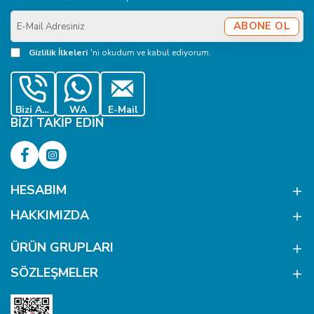
E-
ABONE OL
Mail
Adresiniz
Gizlilik İlkeleri
'ni okudum ve kabul ediyorum.
Bizi Ara
WA
E-Mail
BIZI TAKIP EDIN
HESABIM
HAKKIMIZDA
ÜRÜN GRUPLARI
SÖZLEŞMELER