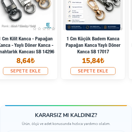
1,25 Cm Badem Kanca -
1,5 Cm Badem Kanca -
Papağan Kanca - Yaylı Döner
Papağan Kanca - Yaylı Döner
Telli Kanca A 513
Kanca A 530
4,75₺
9,50₺
SEPETE EKLE
SEPETE EKLE
KARARSIZ MI KALDINIZ?
Ürün, ölçü ve adet konusunda hızlıca yardımcı olalım.