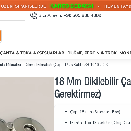
KARGO BEDAVA!
•
L ÜZERİ SİPARİŞLERDE
HEMEN FAYD
Bizi Arayın: +90 505 800 4009
ÇANTA & TOKA AKSESUARLAR
DÜĞME, PERÇIN & TROK
MONT
a Mıknatısı - Dikme Mıknatıslı Çıtçıt - Plus Kalite SB 10132DIK
18 Mm Dikilebilir Çan
Gerektirmez)
Çap: 18 mm (Standart Boy)
Montaj Tipi: Dikilebilir (Dikiş Delik