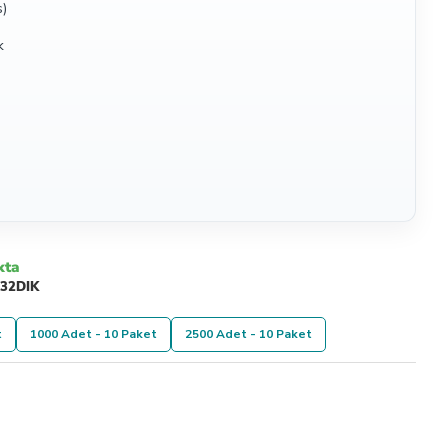
s)
k
kta
132DIK
t
1000 Adet - 10 Paket
2500 Adet - 10 Paket