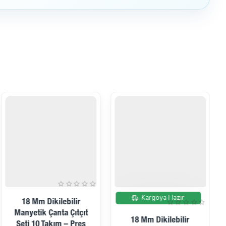
İndirimde
Kargoya Hazır
18 Mm Dikilebilir
Manyetik Çanta Çıtçıt
18 Mm Dikilebilir
Seti 10 Takım – Pres