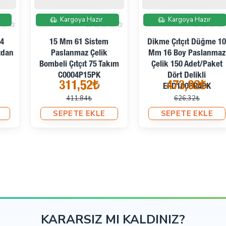
İndirimde
İndirimde
Kargoya Hazır
Kargoya Hazır
Dikme Çıtçıt Düğme 10
Dikme Çıtçıt Düğme 15
Mm 16 Boy Paslanmaz
Mm 24 Boy Paslanmaz
Çelik 150 Adet/Paket
Çelik 150 Adet/Paket
Dört Delikli
Dört Delikli ERD150P4PK
473,92₺
664,48₺
ERD100PR4PK
626,32₺
805,87₺
SEPETE EKLE
SEPETE EKLE
KARARSIZ MI KALDINIZ?