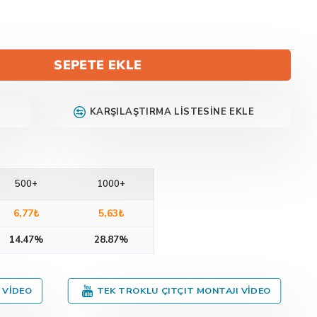
SEPETE EKLE
KARŞILAŞTIRMA LISTESINE EKLE
500+
1000+
6,77₺
5,63₺
14.47%
28.87%
 VIDEO
TEK TROKLU ÇITÇIT MONTAJI VIDEO