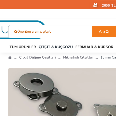
🎁
2000 T
Önerilen arama: plastik toka
Ne
Aramıştınız?...
TÜM ÜRÜNLER
ÇITÇIT & KUŞGÖZÜ
FERMUAR & KÜRSÖR
Çıtçıt Düğme Çeşitleri
Mıknatıslı Çıtçıtlar
18 mm Çant