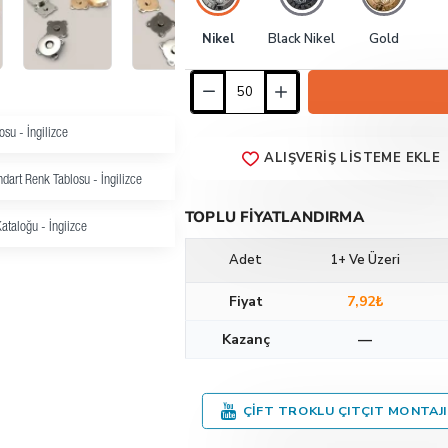
Nikel
Black Nikel
Gold
su - İngilizce
ALIŞVERIŞ LISTEME EKLE
dart Renk Tablosu - İngilizce
TOPLU FIYATLANDIRMA
ataloğu - İngiizce
Adet
1+ Ve Üzeri
Fiyat
7,92₺
Kazanç
—
ÇIFT TROKLU ÇITÇIT MONTAJI