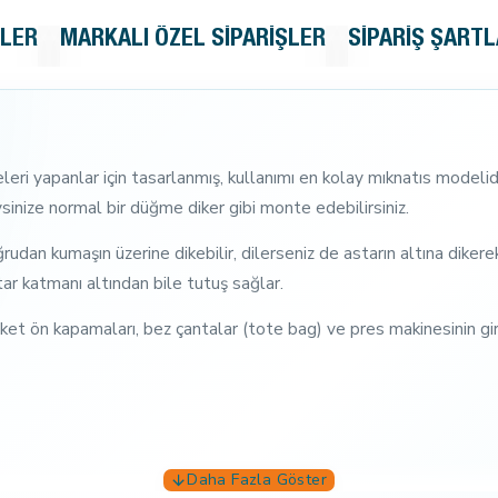
KLER
MARKALI ÖZEL SIPARIŞLER
SIPARIŞ ŞARTL
eri yapanlar için tasarlanmış, kullanımı en kolay mıknatıs modelidi
ysinize normal bir düğme diker gibi monte edebilirsiniz.
udan kumaşın üzerine dikebilir, dilerseniz de astarın altına diker
ar katmanı altından bile tutuş sağlar.
et ön kapamaları, bez çantalar (tote bag) ve pres makinesinin gire