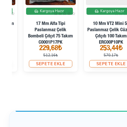
İndirimde
İndirimde
Kargoya Hazır
Kargoya Hazır
10 Mm VT2 Mini 54
15 Mm 61 Sistem
Paslanmaz Çelik Cüzdan
Paslanmaz Çelik
m
Çıtçıtı 100 Takım
Bombeli Çıtçıt 75 Takım
ERC00P10PK
C0004P15PK
253,44₺
311,52₺
570,17₺
411,84₺
SEPETE EKLE
SEPETE EKLE