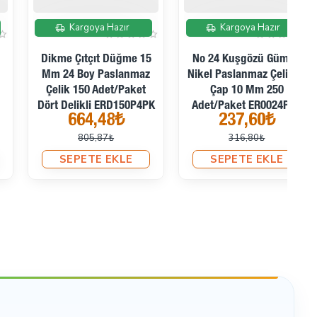
İndirimde
İndirimde
Kargoya Hazır
Kargoya Hazır
No 24 Kuşgözü Gümüş
5 Nolu Kuşgözü Gümüş -
Nikel Paslanmaz Çelik İç
Nikel Paslanmaz 8,5 Mm
N
Çap 10 Mm 250
500 Ad/Paket
Adet/Paket ER0024PPK
ER0005PPK
237,60₺
338,45₺
316,80₺
450,91₺
SEPETE EKLE
SEPETE EKLE