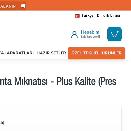
🚚
ALANIN
Türkçe
₺
Türk Lirası
Hesabım
Giriş Yap / Üye Ol
AJ APARATLARI
HAZIR SETLER
ÖZEL TEKLIFLI ÜRÜNLER
ta Mıknatısı - Plus Kalite (Pres
li)