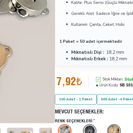
Kalite: Plus Serisi (Güçlü Mıknatı
Gerekli Alet: Sadece İğne ve İpli
Kullanım: Çanta, Ceket, Hobi
1 Paket = 50 adet içermektedir
Mıknatıslı Dişi :
18,2 mm
Mıknatıslı Erkek :
18,2 mm
7,92₺
Sto
Stok Miktarı:
Ürün Kodu:
SB 10
100 Adet - 1 Paket
500 Adet -4 Pake
MEVCUT SEÇENEKLER:
RENK SEÇENEKLERI