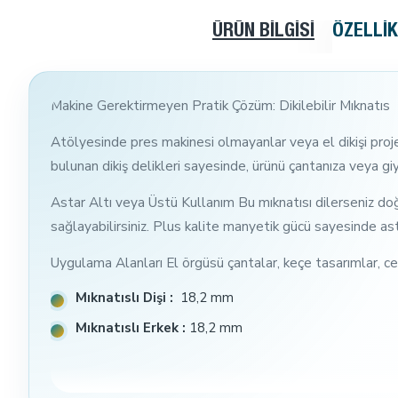
ÜRÜN BILGISI
ÖZELLI
Makine Gerektirmeyen Pratik Çözüm: Dikilebilir Mıknatıs
Atölyesinde pres makinesi olmayanlar veya el dikişi projel
bulunan dikiş delikleri sayesinde, ürünü çantanıza veya gi
Astar Altı veya Üstü Kullanım Bu mıknatısı dilerseniz doğr
sağlayabilirsiniz. Plus kalite manyetik gücü sayesinde ast
Uygulama Alanları El örgüsü çantalar, keçe tasarımlar, cek
Mıknatıslı Dişi :
18,2 mm
Mıknatıslı Erkek :
18,2 mm