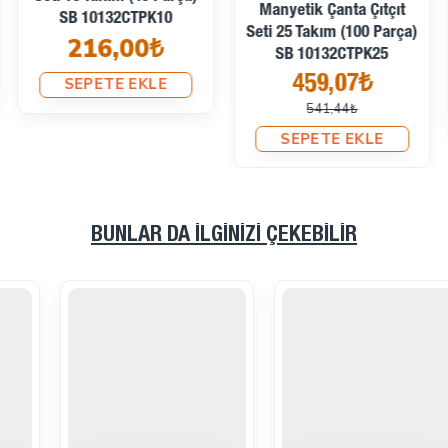
Manyetik Çanta Çıtçıt
SB 10132CTPK10
Seti 25 Takım (100 Parça)
216,00₺
SB 10132CTPK25
459,07₺
SEPETE EKLE
541,44₺
SEPETE EKLE
BUNLAR DA İLGINIZI ÇEKEBILIR