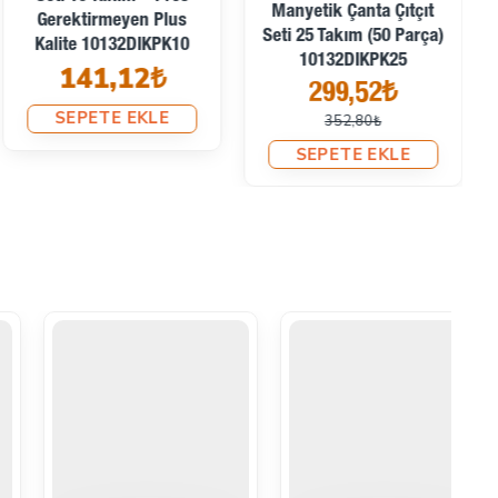
Manyetik Çanta Çıtçıt
Gerektirmeyen Plus
Seti 25 Takım (50 Parça)
Kalite 10132DIKPK10
10132DIKPK25
141,12₺
299,52₺
SEPETE EKLE
352,80₺
SEPETE EKLE