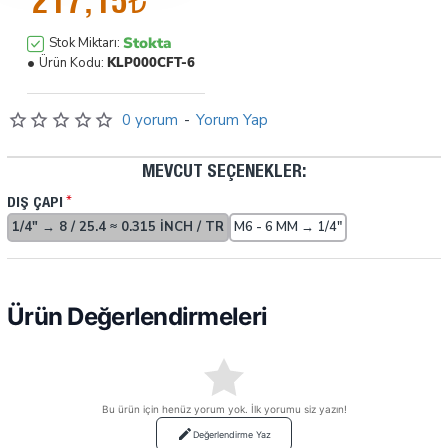
217,15₺
Stokta
Stok Miktarı:
Ürün Kodu:
KLP000CFT-6
0 yorum
-
Yorum Yap
MEVCUT SEÇENEKLER:
DIŞ ÇAPI
1/4" → 8 / 25.4 ≈ 0.315 INCH / TR
M6 - 6 MM → 1/4"
Ürün Değerlendirmeleri
Bu ürün için henüz yorum yok. İlk yorumu siz yazın!
Değerlendirme Yaz