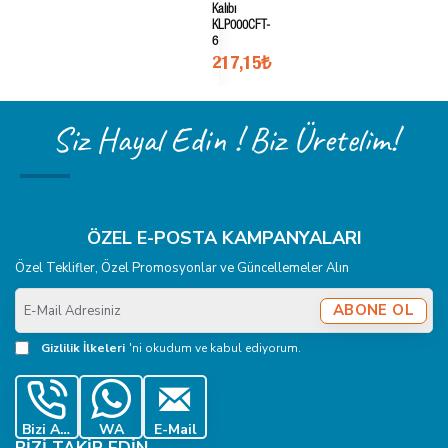
Kalıbı
KLP000CFT-
6
217,15₺
Siz Hayal Edin ! Biz Üretelim!
ÖZEL E-POSTA KAMPANYALARI
Özel Teklifler, Özel Promosyonlar ve Güncellemeler Alın
E-
ABONE OL
Mail
Adresiniz
Gizlilik İlkeleri
'ni okudum ve kabul ediyorum.
Bizi Ara
WA
E-Mail