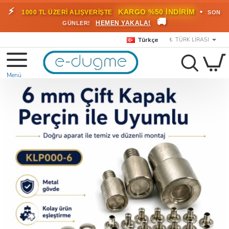
⚡
•
KARGO %50 İNDİRİM
1000 TL ÜZERİ ALIŞVERİŞTE
SON
🚚
HEMEN YAKALA!
GÜNLER!
Türkçe
₺
TÜRK LIRASI