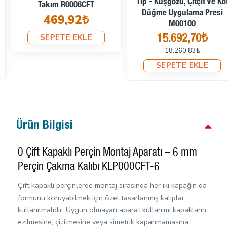
Tip - Kuşgözü, Çıtçıt Ve Kot
Takım R0006CFT
Düğme Uygulama Presi
469,92₺
M00100
SEPETE EKLE
15.692,70₺
18.260,83₺
SEPETE EKLE
Ürün Bilgisi
0 Çift Kapaklı Perçin Montaj Aparatı – 6 mm
Perçin Çakma Kalıbı KLP000CFT-6
Çift kapaklı perçinlerde montaj sırasında her iki kapağın da
formunu koruyabilmek için özel tasarlanmış kalıplar
kullanılmalıdır. Uygun olmayan aparat kullanımı kapakların
ezilmesine, çizilmesine veya simetrik kapanmamasına