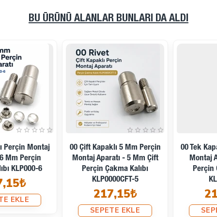
6 mm alt kapaklı çift kapaklı perçinler
BU ÜRÜNÜ ALANLAR BUNLARI DA ALDI
Sık Sorulan Sorular
1. Hangi Perçinlerle Uyumludur?
0 sistem 6 mm çift kapaklı perçinlerle uyumludur.
2. El Presinde Kullanılabilir Mi?
Evet.
3. Pnömatik Makinelerde Kullanılabilir Mi?
Evet.
00 Tek Kapaklı 5 Mm Perçin
33 Perçin Montaj Aparatı – 7
Montaj Aparatı - 5 Mm
Mm Çaplı Çift Kapaklı Perçin
4. Malzemesi Nedir?
Perçin Çakma Kalıbı
Çakma Kalıbı KLP0033CFT-7
Güçlendirilmiş ve su verilmiş çeliktir.
KLP0000-5
217,15₺
217,15₺
5. Özel Diş Ölçüsü Yapılabilir Mi?
SEPETE EKLE
SEPETE EKLE
Evet. Siparişe göre üretilebilir.