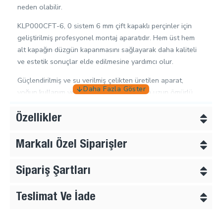
neden olabilir.
KLP000CFT-6, 0 sistem 6 mm çift kapaklı perçinler için
geliştirilmiş profesyonel montaj aparatıdır. Hem üst hem
alt kapağın düzgün kapanmasını sağlayarak daha kaliteli
ve estetik sonuçlar elde edilmesine yardımcı olur.
Güçlendirilmiş ve su verilmiş çelikten üretilen aparat,
yoğun kullanım ve seri üretim koşullarında uzun ömürlü
performans sunar.
Özellikler
Tulumba tipi el presleri, masa tipi presler, pnömatik
makineler, elektrikli makineler ve darbeli sistemler için
Markalı Özel Siparişler
üretilebilir. Sipariş sırasında kullanılacak makine bilgisi
verilerek uygun diş ölçüsünde hazırlanabilir.
Sipariş Şartları
Uyumlu Ürünler
Teslimat Ve İade
R0000CFT – 0 Çift Kapaklı Perçin
6 mm üst kapaklı çift kapaklı perçinler