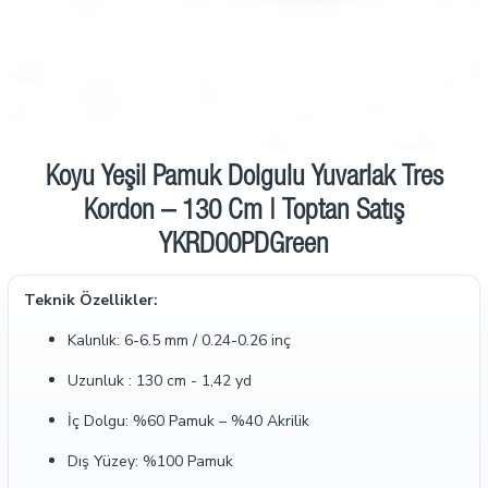
Koyu Yeşil Pamuk Dolgulu Yuvarlak Tres
Kordon – 130 Cm | Toptan Satış
YKRD00PDGreen
Teknik Özellikler:
Kalınlık: 6-6.5 mm / 0.24-0.26 inç
Uzunluk : 130 cm - 1,42 yd
İç Dolgu: %60 Pamuk – %40 Akrilik
Dış Yüzey: %100 Pamuk