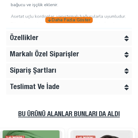
bağucu ve işçilik eklenir.
Asetat uçlu kordonlar, yapıştırmalı bağucularla uyumludur.
Düz uçlu modellerde çan tipi veya çift delikli bağucular
tercih edilerek uç düğümlenerek sabitlenir.
Özellikler
✅
Teknik Özellikler:
Markalı Özel Siparişler
Kalınlık: 6 – 6,5 mm
Uzunluk: 130 cm
Sipariş Şartları
İç Dolgu: %60 Pamuk – %40 Akrilik
Dış Yüzey: %100 Pamuk
Teslimat Ve İade
Uç Tipi: Asetat (şeffaf plastik)
Özel Üretim Seçenekleri:
BU ÜRÜNÜ ALANLAR BUNLARI DA ALDI
Pantone renklerinde özel üretim (minimum 1000 adet
+ boyama ücreti)
Logolu, markalı, jakarlı özel üretim seçenekleri