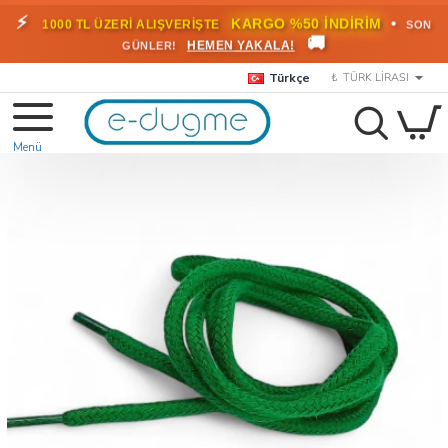
⚡
•
KARGO %50 İNDİRİM
1000 TL ÜZERİ ALIŞVERİŞTE
SON
🚚
HEMEN YAKALA!
GÜNLER!
Türkçe
₺
TÜRK LIRASI