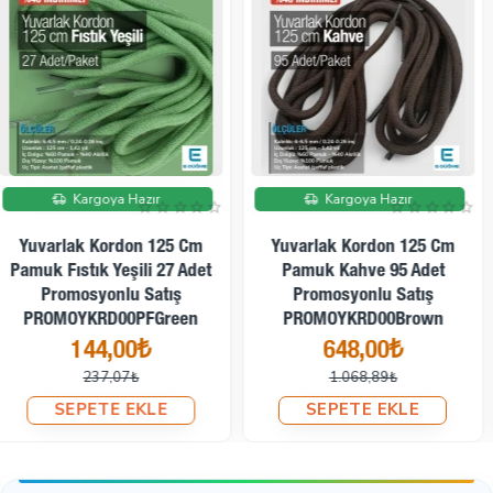
Toptan alımlarda indirimli fiyat ve montaj desteği
Renkler, ekran ayarları ve fotoğraf çekimi nedeniyle
görsellerde farklılık gösterebilir.
Hemen sipariş vererek, tasarımlarınıza profesyonel
bir tamamlayıcı ekleyin!
İndirimde
Kargoya Hazır
Yuvarlak Kordon 130 Cm
Pamuk Açık Bej Tres Kordon
Yuvarlak Kordon 125 Cm
YKRD00PAbej
Pamuk Pembe 45 Adet
11,88₺
Promosyonlu Satış
PROMOYKRD00PPink
SEPETE EKLE
324,00₺
534,44₺
SEPETE EKLE