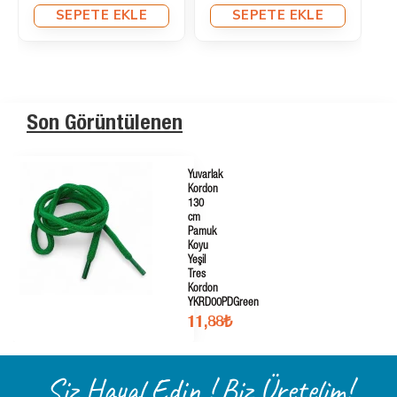
SEPETE EKLE
455,59₺
SEPETE EKLE
Son Görüntülenen
Yuvarlak
Kordon
130
cm
Pamuk
Koyu
Yeşil
Tres
Kordon
YKRD00PDGreen
11,88₺
Siz Hayal Edin ! Biz Üretelim!