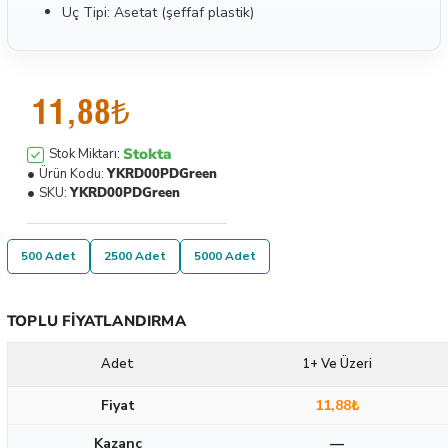
Uç Tipi: Asetat (şeffaf plastik)
11,88₺
Stokta
Stok Miktarı:
Ürün Kodu:
YKRD00PDGreen
SKU:
YKRD00PDGreen
500 Adet
2500 Adet
5000 Adet
TOPLU FIYATLANDIRMA
Adet
1+ Ve Üzeri
Fiyat
11,88₺
Kazanç
—