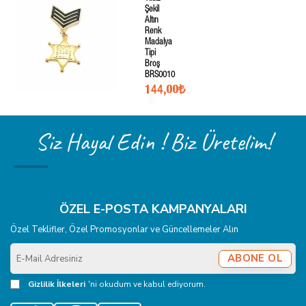
Şekil
Altın
Renk
Madalya
Tipi
Broş
BRS0010
144,00₺
Siz Hayal Edin ! Biz Üretelim!
ÖZEL E-POSTA KAMPANYALARI
Özel Teklifler, Özel Promosyonlar ve Güncellemeler Alın
E-
ABONE OL
Mail
Adresiniz
Gizlilik İlkeleri
'ni okudum ve kabul ediyorum.