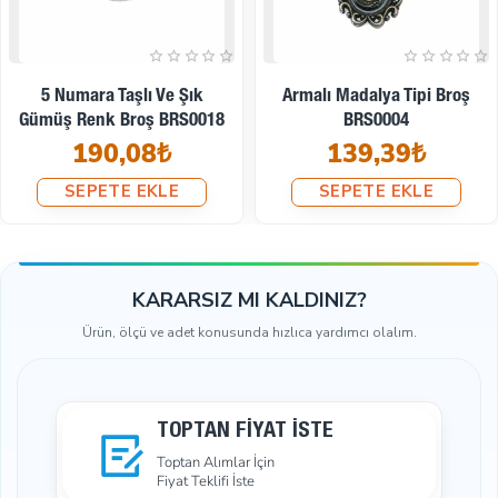
Askeri Armalı Madalya Tipi
Bayan Yüzü Altın Renk
Antik Sarı Broş BRS0025
Madalya Tipi Broş BRS0003
144,00₺
184,32₺
SEPETE EKLE
SEPETE EKLE
KARARSIZ MI KALDINIZ?
Ürün, ölçü ve adet konusunda hızlıca yardımcı olalım.
TOPTAN FIYAT İSTE
Toptan Alımlar İçin
Fiyat Teklifi İste