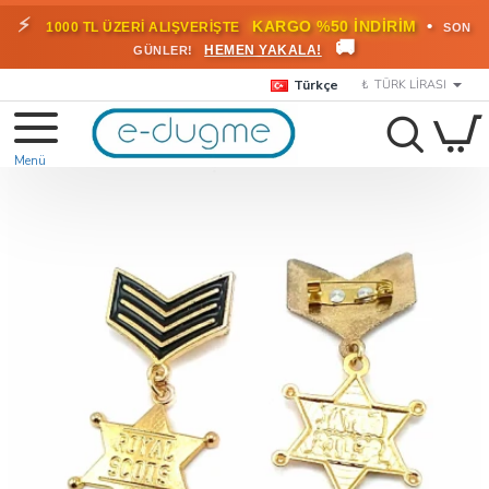
⚡
•
KARGO %50 İNDİRİM
1000 TL ÜZERİ ALIŞVERİŞTE
SON
🚚
HEMEN YAKALA!
GÜNLER!
Türkçe
₺
TÜRK LIRASI