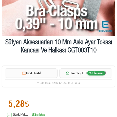
Sütyen Aksesuarları 10 Mm Askı Ayar Tokası
Kancası Ve Halkası CGT003T10
i
i
Kredi Kartı
Havale / EFT
%3 İndirim
Bilgileriniz 256-bit SSL ile korunur
5,28₺
Stokta
Stok Miktarı: