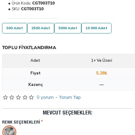
Ürün Kodu:
CGT003T10
SKU:
CGT003T10
500 Adet
2500 Adet
5000 Adet
10 000 Adet
TOPLU FIYATLANDIRMA
Adet
1+ Ve Üzeri
Fiyat
5,28₺
Kazanç
—
0 yorum
-
Yorum Yap
MEVCUT SEÇENEKLER:
RENK SEÇENEKLERI