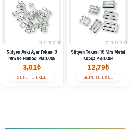
Ücretsiz Kargo
İndirimde
1.5 Cm Döküm Halka -
Zamak Yuvarlak Halka
Kargoya Hazır
AL0004532
2,11₺
10 Mm Gold Zamak Sütyen
Askı Ayar Tokası Ve Halkası
SEPETE EKLE
500 Set PBT0006PROMO
2.696,76₺
3.278,88₺
SEPETE EKLE