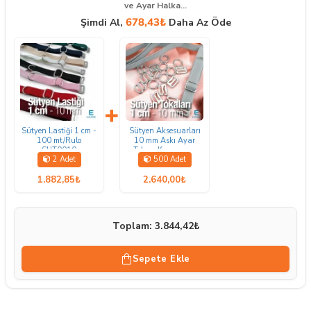
ve Ayar Halka...
678,43₺
Şimdi Al,
Daha Az Öde
+
Sütyen Lastiği 1 cm -
Sütyen Aksesuarları
100 mt/Rulo
10 mm Askı Ayar
SUT0010
Tokası Kancası ve
2 Adet
500 Adet
Halkası CGT003T10
1.882,85₺
2.640,00₺
Toplam: 3.844,42₺
Sepete Ekle