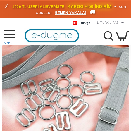
⚡
•
KARGO %50 İNDİRİM
1000 TL ÜZERİ ALIŞVERİŞTE
SON
🚚
HEMEN YAKALA!
GÜNLER!
Türkçe
₺
TÜRK LIRASI