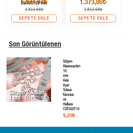
SEPETE EKLE
SEPETE EKLE
Son Görüntülenen
Sütyen
Aksesuarları
10
mm
Askı
Ayar
Tokası
Kancası
ve
Halkası
CGT003T10
5,28₺