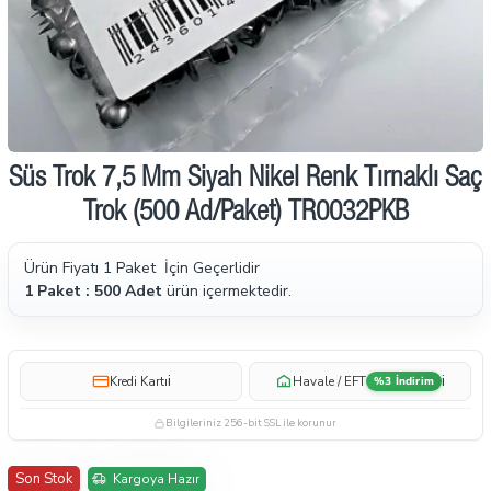
İndirimde
Süs Trok 7,5 Mm Siyah Nikel Renk Tırnaklı Saç
Trok (500 Ad/Paket) TR0032PKB
Ürün Fiyatı 1 Paket İçin Geçerlidir
1 Paket : 500 Adet
ürün içermektedir.
i
i
Kredi Kartı
Havale / EFT
%3 İndirim
Bilgileriniz 256-bit SSL ile korunur
Son Stok
Kargoya Hazır