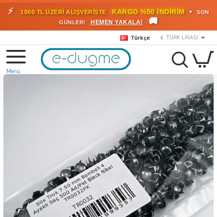
⚡
•
KARGO %50 İNDİRİM
1000 TL ÜZERİ ALIŞVERİŞTE
SON
🚚
HEMEN YAKALA!
GÜNLER!
Türkçe
₺
TÜRK LIRASI