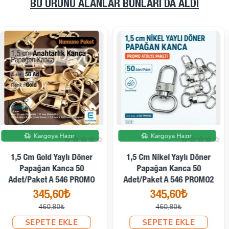
BU ÜRÜNÜ ALANLAR BUNLARI DA ALDI
Ücretsiz Kargo
İndirimde
İndirimde
Kargoya Hazır
Kargoya Hazır
10 Mm Anahtarlık Kancası -
Paris Kanca Yaylı Döner
10 Mm Gold Zamak Sütyen
Kancalar - Papağan Kanca
Askı Ayar Tokası Ve Halkası
(100 Adet/Paket) S1351
500 Set PBT0006PROMO
249,22₺
2.696,76₺
336,34₺
3.278,88₺