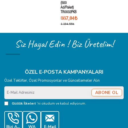
(500
Ad/Paket)
TR0032PKB
887,04₺
1.194,55₺
Siz Hayal Edin ! Biz Üretelim!
ÖZEL E-POSTA KAMPANYALARI
Özel Teklifler, Özel Promosyonlar ve Güncellemeler Alın
E-
ABONE OL
Mail
Adresiniz
Gizlilik İlkeleri
'ni okudum ve kabul ediyorum.
Bizi Ara
WA
E-Mail