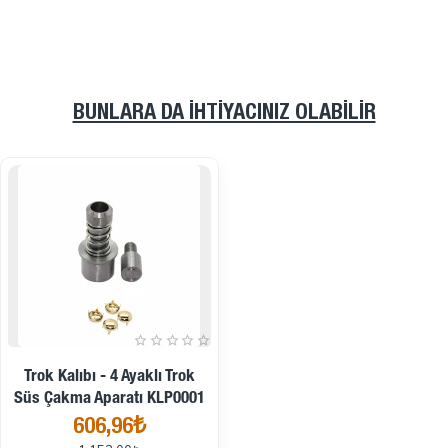
BUNLARA DA İHTIYACINIZ OLABILIR
İndirimde
Trok Kalıbı - 4 Ayaklı Trok
Süs Çakma Aparatı KLP0001
606,96₺