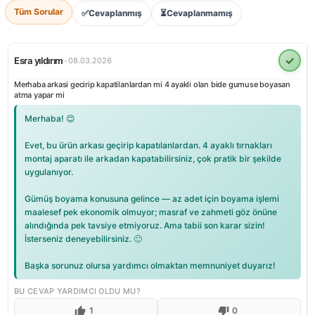
Tüm Sorular
✅
Cevaplanmış
⏳
Cevaplanmamış
✓
Esra yıldırım
•
08.03.2026
Merhaba arkasi gecirip kapatilanlardan mi 4 ayakli olan bide gumuse boyasan
atma yapar mi
Merhaba! 😊
Evet, bu ürün arkası geçirip kapatılanlardan. 4 ayaklı tırnakları
montaj aparatı ile arkadan kapatabilirsiniz, çok pratik bir şekilde
uygulanıyor.
Gümüş boyama konusuna gelince — az adet için boyama işlemi
maalesef pek ekonomik olmuyor; masraf ve zahmeti göz önüne
alındığında pek tavsiye etmiyoruz. Ama tabii son karar sizin!
İsterseniz deneyebilirsiniz. 🙂
Başka sorunuz olursa yardımcı olmaktan memnuniyet duyarız!
BU CEVAP YARDIMCI OLDU MU?
1
0