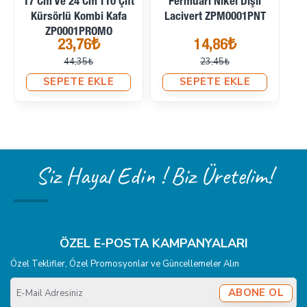
Tip 10 Açık Mavi SBS
Tip 10 Lacivert SBS 168
Fe
145 Renk ZP0003PROMO
Renk ZP0004PROMO
37,87₺
41,07₺
46,02₺
48,79₺
SEPETE EKLE
SEPETE EKLE
Siz Hayal Edin ! Biz Üretelim!
ÖZEL E-POSTA KAMPANYALARI
Özel Teklifler, Özel Promosyonlar ve Güncellemeler Alın
E-
ABONE OL
Mail