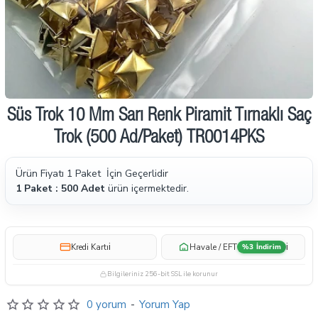
İndirimde
Süs Trok 10 Mm Sarı Renk Piramit Tırnaklı Saç
Ön Sipariş
Trok (500 Ad/Paket) TR0014PKS
Ürün Fiyatı 1 Paket İçin Geçerlidir
1 Paket : 500 Adet
ürün içermektedir.
i
i
Kredi Kartı
Havale / EFT
%3 İndirim
Bilgileriniz 256-bit SSL ile korunur
0 yorum
-
Yorum Yap