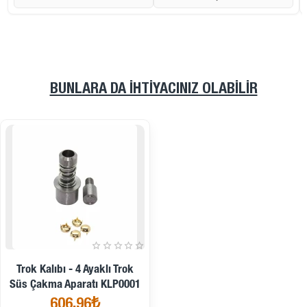
BUNLARA DA İHTIYACINIZ OLABILIR
İndirimde
Trok Kalıbı - 4 Ayaklı Trok
Süs Çakma Aparatı KLP0001
606,96₺