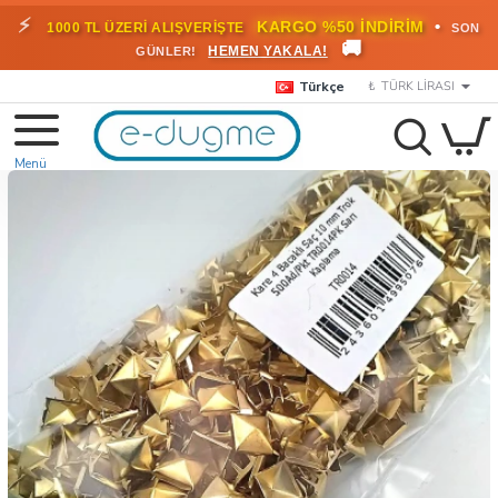
⚡
•
KARGO %50 İNDİRİM
1000 TL ÜZERİ ALIŞVERİŞTE
SON
🚚
HEMEN YAKALA!
GÜNLER!
Türkçe
₺
TÜRK LIRASI