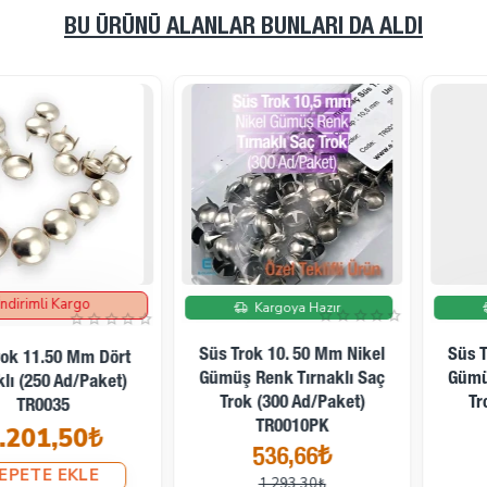
BU ÜRÜNÜ ALANLAR BUNLARI DA ALDI
İndirimde
İndirimde
Kargoya Hazır
Kargoya Hazır
Süs Trok 11. 50 Mm Nikel
Süs Trok 12. 50 Mm Nikel
Gümüş Renk Tırnaklı Saç
Gümüş Renk Desenli Tırnaklı
Trok (300 Ad/Paket)
Saç Trok (250 Ad/Paket)
TR0035PK
TR0031PK
634,23₺
528,68₺
1.201,46₺
1.109,98₺