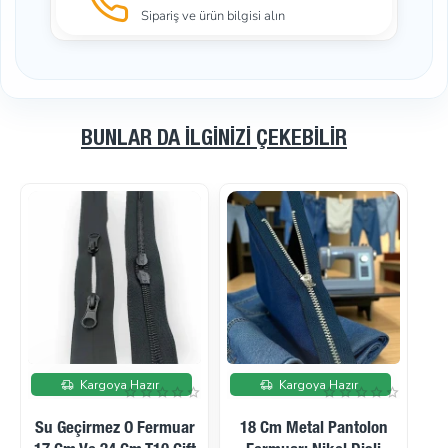
Sipariş ve ürün bilgisi alın
BUNLAR DA İLGINIZI ÇEKEBILIR
İndirimde
İndirimde
Kargoya Hazır
Kargoya Hazır
Mont Fermuarı 65 Cm
Mont Fermuarı 70 Cm