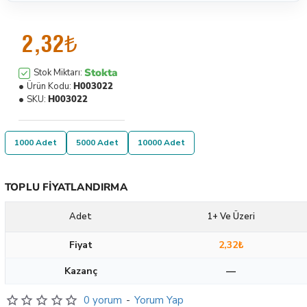
2,32₺
Stokta
Stok Miktarı:
Ürün Kodu:
H003022
SKU:
H003022
1000 Adet
5000 Adet
10000 Adet
TOPLU FIYATLANDIRMA
Adet
1+ Ve Üzeri
Fiyat
2,32₺
Kazanç
—
0 yorum
-
Yorum Yap