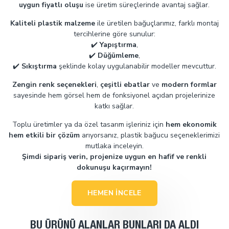
uygun fiyatlı oluşu
ise üretim süreçlerinde avantaj sağlar.
Kaliteli plastik malzeme
ile üretilen bağuçlarımız, farklı montaj
tercihlerine göre sunulur:
✔️
Yapıştırma
,
✔️
Düğümleme
,
✔️
Sıkıştırma
şeklinde kolay uygulanabilir modeller mevcuttur.
Zengin renk seçenekleri
,
çeşitli ebatlar
ve
modern formlar
sayesinde hem görsel hem de fonksiyonel açıdan projelerinize
katkı sağlar.
Toplu üretimler ya da özel tasarım işleriniz için
hem ekonomik
hem etkili bir çözüm
arıyorsanız, plastik bağucu seçeneklerimizi
mutlaka inceleyin.
Şimdi sipariş verin, projenize uygun en hafif ve renkli
dokunuşu kaçırmayın!
HEMEN İNCELE
BU ÜRÜNÜ ALANLAR BUNLARI DA ALDI