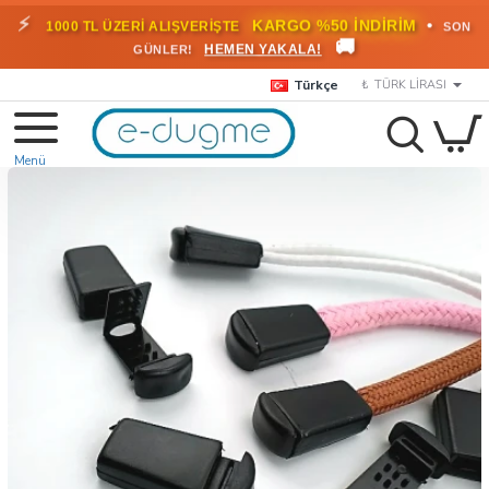
⚡
•
KARGO %50 İNDİRİM
1000 TL ÜZERİ ALIŞVERİŞTE
SON
🚚
HEMEN YAKALA!
GÜNLER!
Türkçe
₺
TÜRK LIRASI