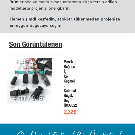
ürünlerinde ve moda aksesuarlarında sıkça tercih edilen
modellerle projenizi öne çıkarın.
Hemen şimdi keşfedin, stoklar tükenmeden projenize
en uygun bağucuyu seçin!
Son Görüntülenen
Plastik
Bağucu
İç
İçe
Geçmeli
-
Kıstırmalı
Büyük
Boy
H003022
2,32₺