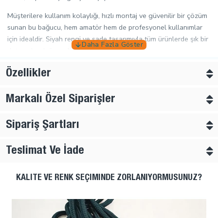
Müşterilere kullanım kolaylığı, hızlı montaj ve güvenilir bir çözüm
sunan bu bağucu, hem amatör hem de profesyonel kullanımlar
için idealdir. Siyah rengi ve sade tasarımıyla tüm ürünlerde şık bir
detay olarak öne çıkar.
Özellikler:
Özellikler
Kıstırmalı ve geçmeli tasarım
Markalı Özel Siparişler
Estetik ve sade görünüm
Sipariş Şartları
Kolay montaj, yüksek dayanıklılık
Çok amaçlı kullanım
Teslimat Ve İade
KALITE VE RENK SEÇIMINDE ZORLANIYORMUSUNUZ?