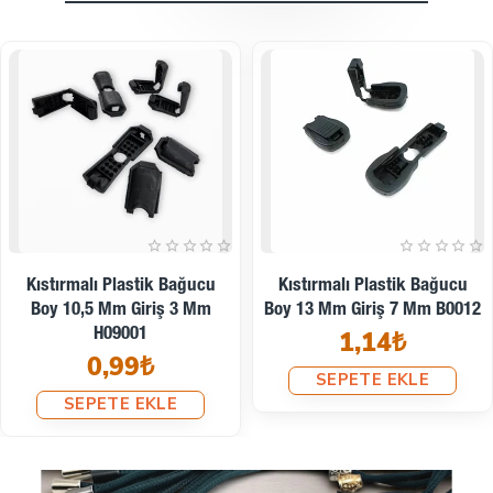
Plastik Bağucu İç İçe
Plastik Bağucu Küçük Boy İç
Geçmeli - Kıstırmalı Estetik
İçe Geçmeli - Kıstırmalı
Model H009006
H003101
2,48₺
2,06₺
SEPETE EKLE
SEPETE EKLE