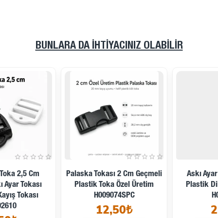
BUNLARA DA İHTIYACINIZ OLABILIR
Palaska Tokası 2 Cm Geçmeli
Askı Ayar Tokası 2,5 Cm
Plastik Toka Özel Üretim
Plastik Dikdörtgen Toka
H009074SPC
H002820
12,50₺
2,21₺