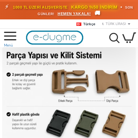
⚡
•
KARGO %50 İNDİRİM
1000 TL ÜZERİ ALIŞVERİŞTE
SON
🚚
HEMEN YAKALA!
GÜNLER!
Türkçe
₺
TÜRK LIRASI