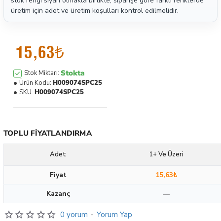
stok rengi siyah olmakla birlikte, siparişe göre farklı renklerde
üretim için adet ve üretim koşulları kontrol edilmelidir.
15,63₺
Stokta
Stok Miktarı:
Ürün Kodu:
H009074SPC25
SKU:
H009074SPC25
TOPLU FIYATLANDIRMA
Adet
1+ Ve Üzeri
Fiyat
15,63₺
Kazanç
—
0 yorum
-
Yorum Yap