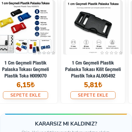
aynı kayış genişliği mantığıyla değerlendirilebilir.
Bu Model Neden Özel Üretim Projelerde Tercih
Edilir?
25,4 mm kayış ve kolon sistemleriyle uyumludur.
Geçmeli kilit mekanizması sayesinde hızlı açma-
kapama sağlar.
Plastik yapısı hafif ürün tasarımlarında metal tokalara
4 Cm Geçmeli Plastik Toka
5 Cm Geçmeli Palaska Tokası
göre avantaj sunar.
Plastik Palaska Tokası
Üstten Kilitli Plastik Toka
Çanta, outdoor ekipman, teknik tekstil ve promosyon
H005503
A000PL5
üretimlerine uygundur.
11,14₺
14,85₺
Standart siyah renk dışında siparişe göre farklı
SEPETE EKLE
SEPETE EKLE
renklerde üretim yapılabilir.
OEM, markalı koleksiyon ve toptan sipariş projelerinde
kullanılabilir.
KARARSIZ MI KALDINIZ?
Ölçü Seçerken Nelere Bakılmalı?