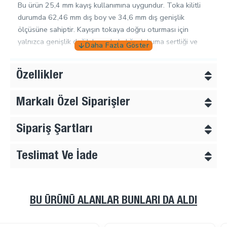
Bu ürün 25,4 mm kayış kullanımına uygundur. Toka kilitli
durumda 62,46 mm dış boy ve 34,6 mm dış genişlik
ölçüsüne sahiptir. Kayışın tokaya doğru oturması için
yalnızca genişlik değil; kayış kalınlığı, dokuma sertliği ve
kullanım yönü de sipariş öncesinde kontrol edilmelidir.
Çanta, Outdoor ve Teknik Tekstil Ürünlerinde
Özellikler
Doğru Kullanım
Markalı Özel Siparişler
Bu model,
Çanta Tokaları, Halkalar ve Kancalar
ürün
grubu içinde değerlendirilmelidir. Aynı ürün ailesindeki
Sipariş Şartları
farklı açma-kapama tokalarını görmek için
Geçmeli Tokalar - Sürgülü Tokalar
kategorisi
incelenebilir.
Teslimat Ve İade
Geçmeli palaska toka, kayış sistemini açıp kapatmak için
kullanılır. Kayış boyu da ayarlanacaksa aynı 2,5 cm kayış
sistemi içinde
2,5 cm plastik merdiven toka
veya
BU ÜRÜNÜ ALANLAR BUNLARI DA ALDI
2,5 cm plastik dikdörtgen askı ayar tokası
kullanılabilir.
Sabit bağlantı noktası gerekiyorsa
2,5 cm plastik D toka