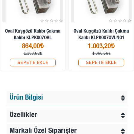
İndirimde
İndirimde
Oval Kuşgözü Kalıbı Çakma
Oval Kuşgözü Kalıbı Çakma
Kalıbı KLPK007OVL
Kalıbı KLPK007OVLNO1
864,00₺
1.003,20₺
1.163,52₺
1.066,56₺
SEPETE EKLE
SEPETE EKLE
Ürün Bilgisi
Özellikler
Markalı Özel Siparişler