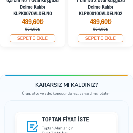
1,5 Cm No 3 Oval Kuşgözü
1,5 Cm Oval Kuşgözü Delme
Delme Kalıbı
Kalıbı No 3 KLPK0015N3DLM
KLPK0015OVLDELNO3
691,20₺
633,60₺
1.008,00₺
1.368,00₺
SEPETE EKLE
SEPETE EKLE
KARARSIZ MI KALDINIZ?
Ürün, ölçü ve adet konusunda hızlıca yardımcı olalım.
TOPTAN FIYAT İSTE
Toptan Alımlar İçin