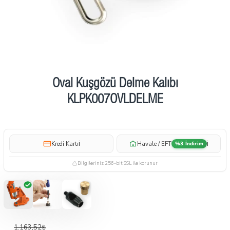
İndirimde
Oval Kuşgözü Delme Kalıbı
KLPK007OVLDELME
i
i
Kredi Kartı
Havale / EFT
%3 İndirim
Bilgileriniz 256-bit SSL ile korunur
1.163,52₺