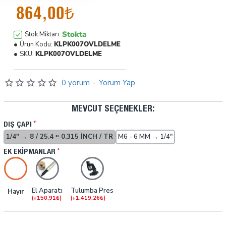
864,00₺
Stokta
Stok Miktarı:
Ürün Kodu:
KLPK007OVLDELME
SKU:
KLPK007OVLDELME
0 yorum
-
Yorum Yap
MEVCUT SEÇENEKLER:
DIŞ ÇAPI
1/4" → 8 / 25.4 ≈ 0.315 INCH / TR
M6 - 6 MM → 1/4"
EK EKIPMANLAR
El Aparatı
Tulumba Pres
Hayır
(+150,91₺)
(+1.419,26₺)