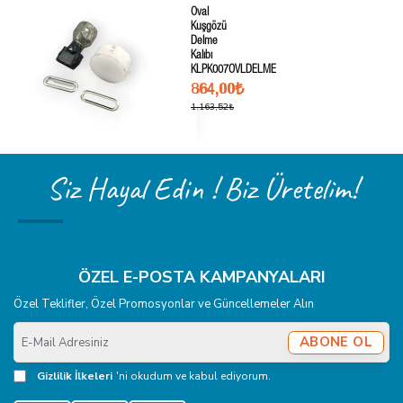
Oval
Kuşgözü
Delme
Kalıbı
KLPK007OVLDELME
864,00₺
1.163,52₺
Siz Hayal Edin ! Biz Üretelim!
ÖZEL E-POSTA KAMPANYALARI
Özel Teklifler, Özel Promosyonlar ve Güncellemeler Alın
E-
ABONE OL
Mail
Adresiniz
Gizlilik İlkeleri
'ni okudum ve kabul ediyorum.