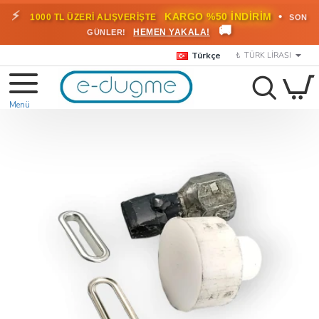
⚡
•
KARGO %50 İNDİRİM
1000 TL ÜZERİ ALIŞVERİŞTE
SON
🚚
HEMEN YAKALA!
GÜNLER!
Türkçe
₺
TÜRK LIRASI