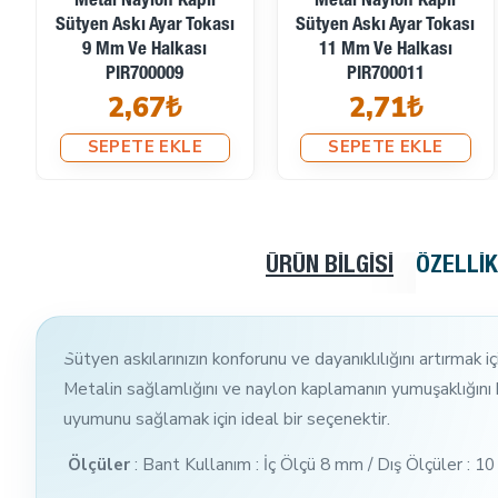
Metal Naylon Kaplı
Metal Naylon Kaplı
Sütyen Askı Ayar Tokası
Sütyen Askı Ayar Tokası
9 Mm Ve Halkası
11 Mm Ve Halkası
PIR700009
PIR700011
2,67₺
2,71₺
SEPETE EKLE
SEPETE EKLE
ÜRÜN BILGISI
ÖZELLI
Sütyen askılarınızın konforunu ve dayanıklılığını artırmak i
Metalin sağlamlığını ve naylon kaplamanın yumuşaklığını bi
uyumunu sağlamak için ideal bir seçenektir.
Ölçüler
: Bant Kullanım : İç Ölçü 8 mm / Dış Ölçüler :