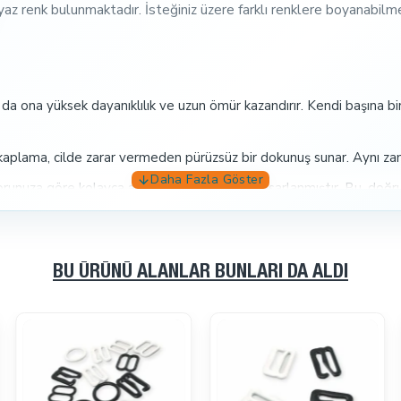
yaz renk bulunmaktadır. İsteğiniz üzere farklı renklere boyanabilme
 ona yüksek dayanıklılık ve uzun ömür kazandırır. Kendi başına bir 
aplama, cilde zarar vermeden pürüzsüz bir dokunuş sunar. Aynı zama
forunuza göre kolayca ayarlayabilmeniz için tasarlanmıştır. Bu, doğr
 çıkarma işlemleri hızlı ve zahmetsizdir. Bu, size zaman kazandırır 
en ve kıyafetle uyum sağlar. Estetik açıdan da tatmin edici bir gör
BU ÜRÜNÜ ALANLAR BUNLARI DA ALDI
e rahat bir his sunar ve sütyeninizi daha konforlu hale getirir. Sa
ağlar ve tokaların zamanla deforme olma riskini azaltır.