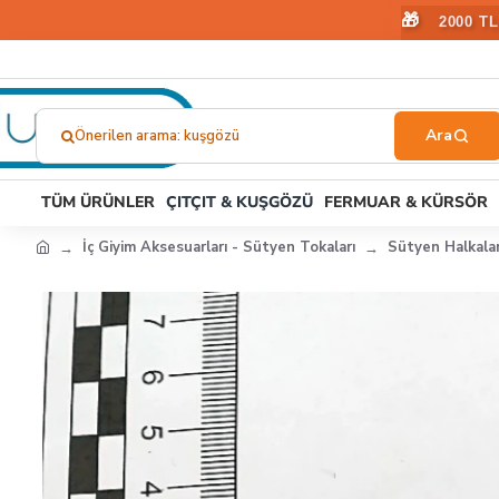
🎁
2000 T
Önerilen arama: stoper
Ne
Aramıştınız?...
TÜM ÜRÜNLER
ÇITÇIT & KUŞGÖZÜ
FERMUAR & KÜRSÖR
İç Giyim Aksesuarları - Sütyen Tokaları
Sütyen Halkaları