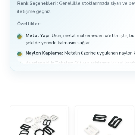
Renk Seçenekleri
: Genellikle stoklarımızda siyah ve be
iletişime geçiniz.
Özellikler:
Metal Yapı:
Ürün, metal malzemeden üretilmiştir, bu da
şekilde yerinde kalmasını sağlar.
Naylon Kaplama:
Metalin üzerine uygulanan naylon k
Ayarlanabilir Tokalar:
Sütyen askılarınızı kişisel kon
Kullanım Kolaylığı:
Pratik tasarımı sayesinde takma ve
Estetik ve Şık:
Modern ve şık tasarımı, her türlü süty
Müşteri Açısından Kolaylık ve Avantajlar:
Konfor:
Naylon kaplama, ciltle doğrudan temas ettiğind
açısından testlere uygundur.
Dayanıklılık:
Metal malzeme uzun ömürlü bir kullanım s