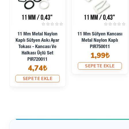
Kolay Ayar:
Tokalar sayesinde sütyen askılarınızın uzu
Şık Görünüm:
Modern tasarımı ve metal-naylon kombina
Sütyen askı ayar tokası ve halkası ile hem işlevsel hem de 
11 Mm Metal Naylon
11 Mm Sütyen Kancası
Kaplı Sütyen Askı Ayar
Metal Naylon Kaplı
Tokası - Kancası Ve
PIR750011
1,99₺
Halkası Üçlü Set
PIR720011
SEPETE EKLE
4,74₺
SEPETE EKLE