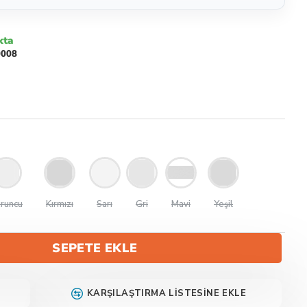
kta
0008
runcu
Kırmızı
Sarı
Gri
Mavi
Yeşil
SEPETE EKLE
KARŞILAŞTIRMA LISTESINE EKLE