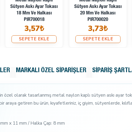
Metal Naylon Kaplı
Metal Naylon Kaplı
Sütyen Askı Ayar Tokası
Sütyen Askı Ayar Tokası
18 Mm Ve Halkası
20 Mm Ve Halkası
PIR700018
PIR700020
3,57₺
3,73₺
SEPETE EKLE
SEPETE EKLE
KLER
MARKALI ÖZEL SIPARIŞLER
SIPARIŞ ŞARTL
çin özel olarak tasarlanmış metal naylon kaplı sütyen askı ayar tokası
r araya getiren bu ürün, kıyafetleriniz, iç giyim, sütyenlerde, kıl
 10 mm x 11 mm / Halka Çap: 8 mm