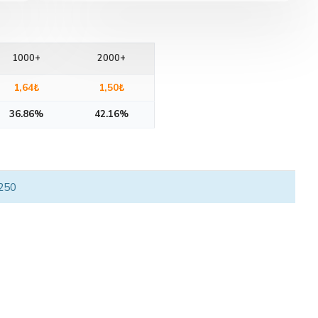
1000+
2000+
1,64₺
1,50₺
36.86%
42.16%
 250