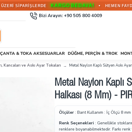
KARGO BEDAVA!
•
L ÜZERİ SİPARİŞLERDE
HEMEN FAYD
Bizi Arayın: +90 505 800 4009
ÇANTA & TOKA AKSESUARLAR
DÜĞME, PERÇIN & TROK
MONT
, Kancaları ve Askı Ayar Tokaları
Metal Naylon Kaplı Sütyen Askı Ay
Metal Naylon Kaplı S
Halkası (8 Mm) - P
Ölçüler
: Bant Kullanım : İç Ölçü 8 mm
Renk Seçenekleri
: Genellikle stoklar
renklere boyanabilmektedir. Farkı renk v