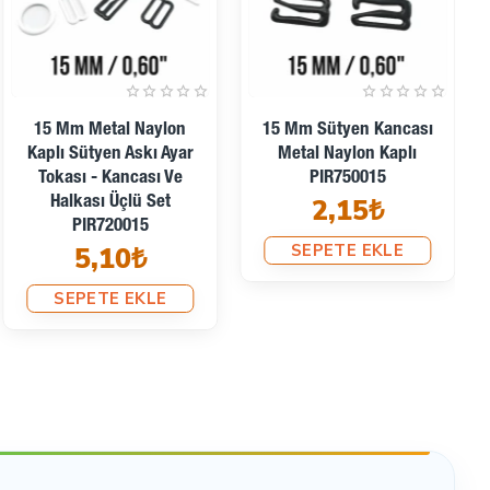
simize edebilirsiniz.
rtırır.
 ile bu ürün, günlük kıyafetlerinizde fark yaratır.
15 Mm Metal Naylon
15 Mm Sütyen Kancası
Kaplı Sütyen Askı Ayar
Metal Naylon Kaplı
Tokası - Kancası Ve
PIR750015
2,15₺
Halkası Üçlü Set
PIR720015
SEPETE EKLE
5,10₺
SEPETE EKLE