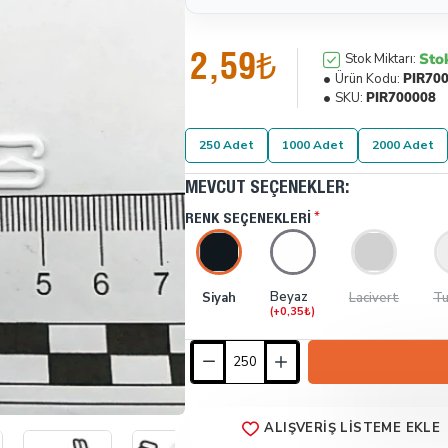
2,59₺
Sto
Stok Miktarı:
Ürün Kodu:
PIR70
SKU:
PIR700008
250 Adet
1000 Adet
2000 Adet
MEVCUT SEÇENEKLER:
RENK SEÇENEKLERI
Beyaz
Siyah
Lacivert
Tu
(+0,35₺)
ALIŞVERIŞ LISTEME EKLE