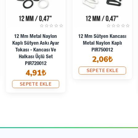
nluğunu ve pozisyonunu kolayca ayarlayarak kişisel rahatlığınızı mak
syonu, hem işlevsel hem de estetik bir çözüm sunarak şıklığınızı a
şık bir çözüme sahip olun. Dayanıklılığı, konforu ve estetik tasarımı
12 Mm Metal Naylon
12 Mm Sütyen Kancası
Kaplı Sütyen Askı Ayar
Metal Naylon Kaplı
Tokası - Kancası Ve
PIR750012
2,06₺
Halkası Üçlü Set
PIR720012
SEPETE EKLE
4,91₺
SEPETE EKLE