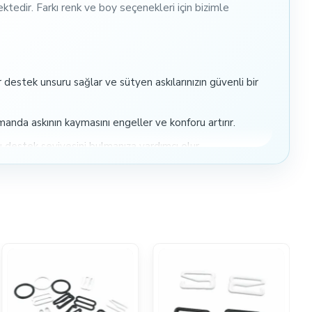
ktedir. Farkı renk ve boy seçenekleri için bizimle
destek unsuru sağlar ve sütyen askılarınızın güvenli bir
nda askının kaymasını engeller ve konforu artırır.
u destek seviyesini bulmanıza yardımcı olur.
ve günlük kullanımda rahatlık sağlar.
ünüm sunar.
ğlıga zararsız malzemeden üretilmiş ve insan sağlığı