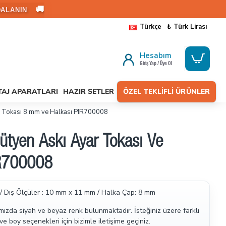
🚚
ALANIN
Türkçe
₺
Türk Lirası
Hesabım
Giriş Yap / Üye Ol
AJ APARATLARI
HAZIR SETLER
ÖZEL TEKLIFLI ÜRÜNLER
ar Tokası 8 mm ve Halkası PIR700008
ütyen Askı Ayar Tokası Ve
IR700008
 / Dış Ölçüler : 10 mm x 11 mm / Halka Çap: 8 mm
ımızda siyah ve beyaz renk bulunmaktadır. İsteğiniz üzere farklı
e boy seçenekleri için bizimle iletişime geçiniz.