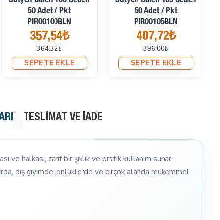
Sütyen Balen 100 Beden
Sütyen Balen 105 Beden
50 Adet / Pkt
50 Adet / Pkt
PIR00100BLN
PIR00105BLN
357,54₺
407,72₺
364,32₺
396,00₺
SEPETE EKLE
SEPETE EKLE
ARI
TESLIMAT VE İADE
 ve halkası, zarif bir şıklık ve pratik kullanım sunar.
ıflarda, dış giyimde, önlüklerde ve birçok alanda mükemmel