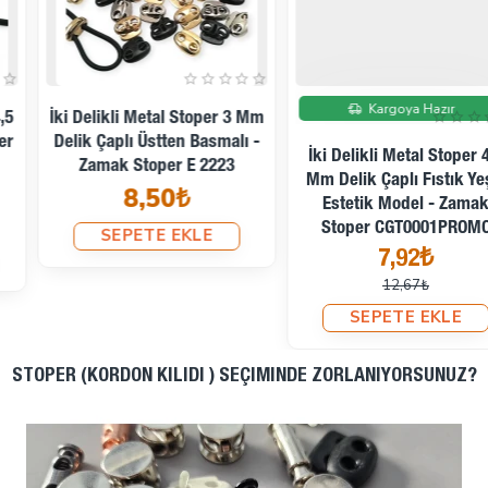
İndirimde
Kargoya Hazır
İki Delikli Metal Stoper 3 Mm
Delik Çaplı Üstten Basmalı -
İki Delikli Metal Stoper 4,5
Zamak Stoper E 2223
Mm Delik Çaplı Fıstık Yeşili
8,50₺
Estetik Model - Zamak
Stoper CGT0001PROMO
SEPETE EKLE
7,92₺
12,67₺
SEPETE EKLE
STOPER (KORDON KILIDI ) SEÇIMINDE ZORLANIYORSUNUZ?