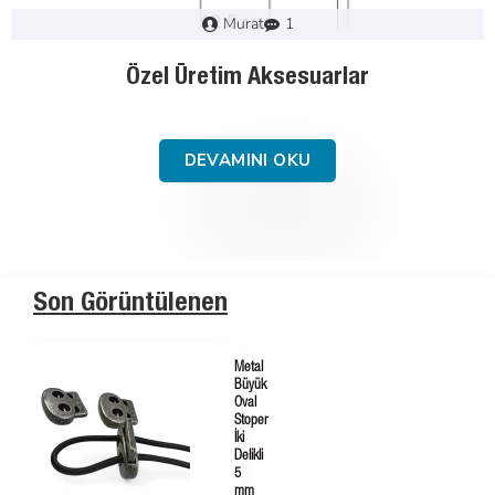
Murat
0
Plastik Stoperlerin Tekstil Sektöründeki Rolü:
E-dugme Ürünleriyle İnovasyon
DEVAMINI OKU
Son Görüntülenen
Metal
Büyük
Oval
Stoper
İki
Delikli
5
mm