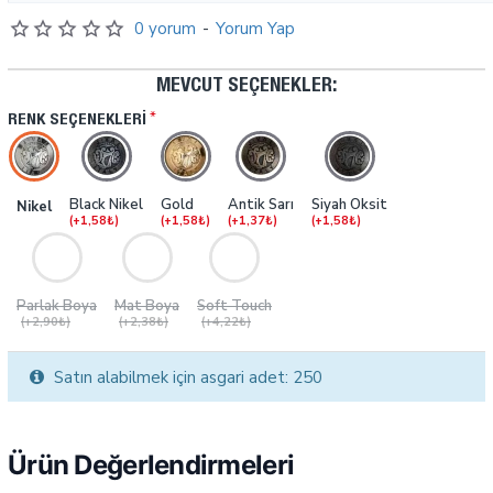
0 yorum
-
Yorum Yap
MEVCUT SEÇENEKLER:
RENK SEÇENEKLERI
Black Nikel
Gold
Antik Sarı
Siyah Oksit
Nikel
(+1,58₺)
(+1,58₺)
(+1,37₺)
(+1,58₺)
Parlak Boya
Mat Boya
Soft Touch
(+2,90₺)
(+2,38₺)
(+4,22₺)
Satın alabilmek için asgari adet: 250
Ürün Değerlendirmeleri