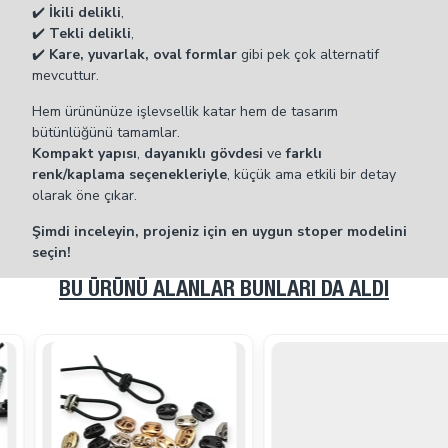
✔️
İkili delikli
,
✔️
Tekli delikli
,
✔️
Kare, yuvarlak, oval formlar
gibi pek çok alternatif
mevcuttur.
Hem ürününüze işlevsellik katar hem de tasarım
bütünlüğünü tamamlar.
Kompakt yapısı
,
dayanıklı gövdesi
ve
farklı
renk/kaplama seçenekleriyle
, küçük ama etkili bir detay
olarak öne çıkar.
Şimdi inceleyin, projeniz için en uygun stoper modelini
seçin!
BU ÜRÜNÜ ALANLAR BUNLARI DA ALDI