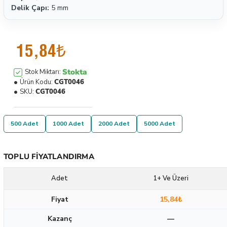
Delik Çapı:
5 mm
15,84₺
Stokta
Stok Miktarı:
Ürün Kodu:
CGT0046
SKU:
CGT0046
500 Adet
1000 Adet
2000 Adet
5000 Adet
TOPLU FIYATLANDIRMA
Adet
1+ Ve Üzeri
Fiyat
15,84₺
Kazanç
—