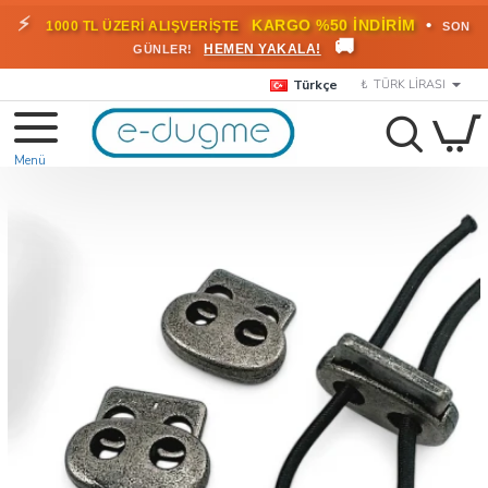
🎁
KARGO BEDAVA!
•
HEMEN
2000 TL ÜZERİ SİPARİŞLERDE
🚚
FAYDALANIN
Türkçe
₺
TÜRK LIRASI