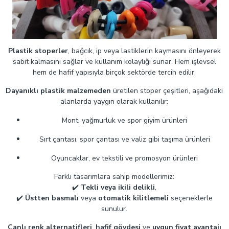
Plastik stoperler
, bağcık, ip veya lastiklerin kaymasını önleyerek
sabit kalmasını sağlar ve kullanım kolaylığı sunar. Hem işlevsel
hem de hafif yapısıyla birçok sektörde tercih edilir.
Dayanıklı plastik malzemeden
üretilen stoper çeşitleri, aşağıdaki
alanlarda yaygın olarak kullanılır:
Mont, yağmurluk ve spor giyim ürünleri
Sırt çantası, spor çantası ve valiz gibi taşıma ürünleri
Oyuncaklar, ev tekstili ve promosyon ürünleri
Farklı tasarımlara sahip modellerimiz:
✔️
Tekli veya ikili delikli
,
✔️
Üstten basmalı
veya
otomatik kilitlemeli
seçeneklerle
sunulur.
Canlı renk alternatifleri
,
hafif gövdesi
ve
uygun fiyat avantajı