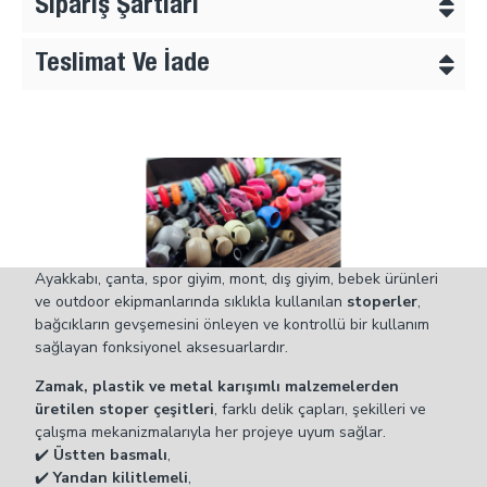
Sipariş Şartları
Medikal ve teknik tekstiller
Teslimat Ve İade
Askeri çanta ve teçhizatlar
Branda, tente ve koruyucu örtü sistemleri
Bu büyük boy stoper; üretimde pratiklik, kullanıcıda güvenli
kullanım sağlar. Estetik ve sağlam tasarımı, ürünlerinizin
kalitesini doğrudan yansıtır.
Ayakkabı, çanta, spor giyim, mont, dış giyim, bebek ürünleri
ve outdoor ekipmanlarında sıklıkla kullanılan
stoperler
,
bağcıkların gevşemesini önleyen ve kontrollü bir kullanım
sağlayan fonksiyonel aksesuarlardır.
Zamak, plastik ve metal karışımlı malzemelerden
üretilen stoper çeşitleri
, farklı delik çapları, şekilleri ve
çalışma mekanizmalarıyla her projeye uyum sağlar.
✔️
Üstten basmalı
,
✔️
Yandan kilitlemeli
,