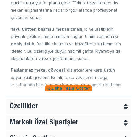
güçlü tutuşuyla ön plana çıkar. Teknik tekstillerden dış
mekan ekipmanlarına kadar birçok alanda profesyonel
çözümler sunar.
Yaylı üstten basmalı mekanizması
, ip ve lastiklerin
güvenli şekilde sabitlenmesini sağlar. 5 mm çapında
iki
geniş delik
, özellikle kalın ip ve büzgülerle kullanım için
idealdir. Bu özelliğiyle büyük hacimli çanta, kıyafet ya da
ekipmanlarda yüksek performans sunar.
Paslanmaz metal gövdesi
, dış etkenlere karşı üstün
dayanıklılık gösterir. Nemli, tozlu veya zorlu doğa
koşullarında bile formunu korur ve uzun ömürlü kullanım
sağlar.
Kullanım Alanları:
Özellikler
Dağcı ve kamp çantaları
Markalı Özel Siparişler
Taktik ve ağır hizmet tipi giysiler
Kalın büzgülü spor malzemeleri