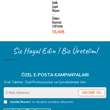
Delik
Çaplı
Stoper
-
Üstten
Basmalı
CGT0046
15,84₺
Siz Hayal Edin ! Biz Üretelim!
ÖZEL E-POSTA KAMPANYALARI
Özel Teklifler, Özel Promosyonlar ve Güncellemeler Alın
E-
ABONE OL
Mail
Adresiniz
Gizlilik İlkeleri
'ni okudum ve kabul ediyorum.