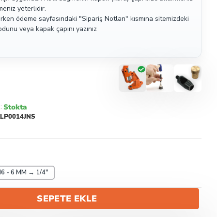
eniz yeterlidir.
ırken ödeme sayfasındaki "Sipariş Notları" kısmına sitemizdeki
kodunu veya kapak çapını yazınız
Stokta
:
LP0014JNS
6 - 6 MM → 1/4"
SEPETE EKLE