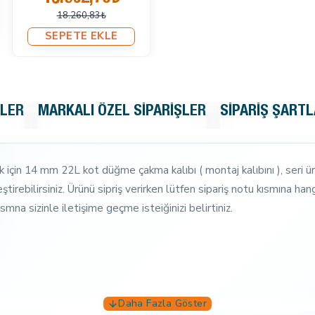
18.260,83₺
SEPETE EKLE
KLER
MARKALI ÖZEL SIPARIŞLER
SIPARIŞ ŞARTL
 için 14 mm 22L kot düğme çakma kalıbı ( montaj kalıbını ), seri ü
ştirebilirsiniz. Ürünü sipriş verirken lütfen sipariş notu kısmına hangi
mna sizinle iletişime geçme isteiğinizi belirtiniz.