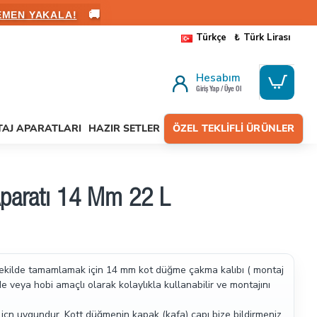
🚚
ALANIN
Türkçe
₺
Türk Lirası
Hesabım
Giriş Yap / Üye Ol
AJ APARATLARI
HAZIR SETLER
ÖZEL TEKLIFLI ÜRÜNLER
paratı 14 Mm 22 L
z şekilde tamamlamak için 14 mm kot düğme çakma kalıbı ( montaj
erde veya hobi amaçlı olarak kolaylıkla kullanabilir ve montajını
içn uygundur. Kott düğmenin kapak (kafa) çapı bize bildirmeniz