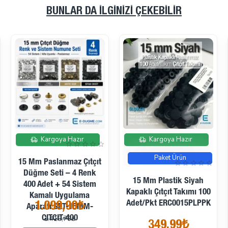
BUNLAR DA İLGINIZI ÇEKEBILIR
İndirimde
İndirimde
Kargoya Hazır
Kargoya Hazır
Dikme Çıtçıt Düğme 10
Dikme Çıtçıt Düğme 15
Mm 16 Boy Paslanmaz
Mm 24 Boy Paslanmaz
Çelik 150 Adet/Paket
Çelik 150 Adet/Paket
Dört Delikli
Dört Delikli ERD150P4PK
473,92₺
664,48₺
ERD100PR4PK
626,32₺
805,87₺