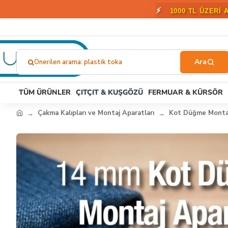
🎁
2000 T
Önerilen arama: plastik toka
Ne
Aramıştınız?...
TÜM ÜRÜNLER
ÇITÇIT & KUŞGÖZÜ
FERMUAR & KÜRSÖR
Çakma Kalıpları ve Montaj Aparatları
Kot Düğme Montaj