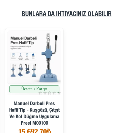
BUNLARA DA İHTIYACINIZ OLABILIR
Ücretsiz Kargo
İndirimde
Manuel Darbeli Pres
Hafif Tip - Kuşgözü, Çıtçıt
Ve Kot Düğme Uygulama
Presi M00100
15.692,70₺