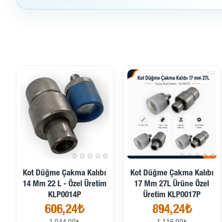
İndirimde
İndirimde
Kot Düğme Çakma Kalıbı
Kot Düğme Çakma Kalıbı
14 Mm 22 L - Özel Üretim
17 Mm 27L Ürüne Özel
KLP0014P
Üretim KLP0017P
606,24₺
894,24₺