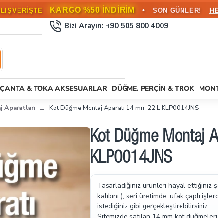
KARGO BEDAVA!
•
L ÜZERİ SİPARİŞLERDE
HEMEN FAYD
Bizi Arayın: +90 505 800 4009
ÇANTA & TOKA AKSESUARLAR
DÜĞME, PERÇIN & TROK
MONT
 Aparatları
Kot Düğme Montaj Aparatı 14 mm 22 L KLP0014JNS
Kot Düğme Montaj A
KLP0014JNS
Tasarladığınız ürünleri hayal ettiğini
kalıbını ), seri üretimde, ufak çaplı işl
istediğiniz gibi gerçekleştirebilirsiniz.
Sitemizde satılan 14 mm kot düğmeleri 