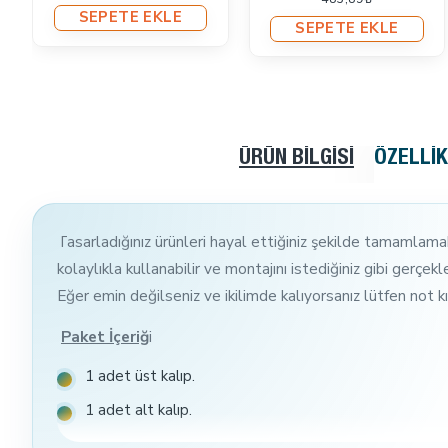
SEPETE EKLE
SEPETE EKLE
ÜRÜN BILGISI
ÖZELLI
Tasarladığınız ürünleri hayal ettiğiniz şekilde tamamlamak
kolaylıkla kullanabilir ve montajını istediğiniz gibi gerçekle
Eğer emin değilseniz ve ikilimde kalıyorsanız lütfen not kıs
Paket İçeriğ
i
1 adet üst kalıp.
1 adet alt kalıp.