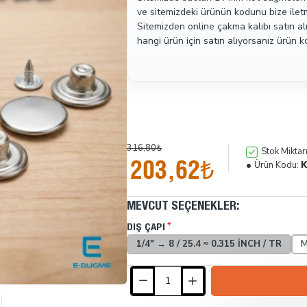
ve sitemizdeki ürünün kodunu bize iletm
Sitemizden online çakma kalıbı satın al
hangi ürün için satın alıyorsanız ürün 
316,80₺
Stok Miktarı
203,62₺
Ürün Kodu:
K
MEVCUT SEÇENEKLER:
DIŞ ÇAPI
1/4" → 8 / 25.4 ≈ 0.315 INCH / TR
M
İndirimde