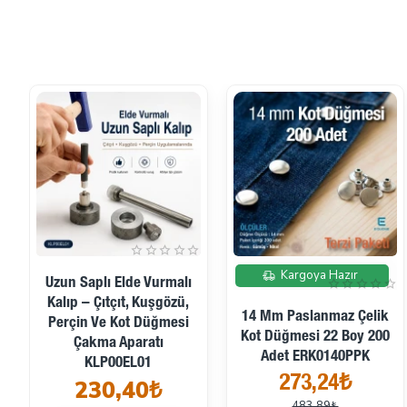
İndirimde
Kargoya Hazır
Uzun Saplı Elde Vurmalı
Kalıp – Çıtçıt, Kuşgözü,
14 Mm Paslanmaz Çelik
Perçin Ve Kot Düğmesi
Kot Düğmesi 22 Boy 200
Çakma Aparatı
Adet ERK0140PPK
KLP00EL01
273,24₺
230,40₺
483,89₺