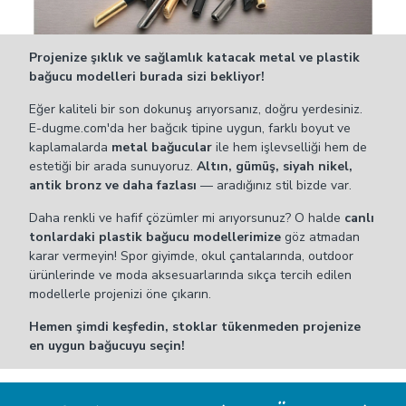
Projenize şıklık ve sağlamlık katacak metal ve plastik
bağucu modelleri burada sizi bekliyor!
Eğer kaliteli bir son dokunuş arıyorsanız, doğru yerdesiniz.
E-dugme.com'da her bağcık tipine uygun, farklı boyut ve
kaplamalarda
metal bağucular
ile hem işlevselliği hem de
estetiği bir arada sunuyoruz.
Altın, gümüş, siyah nikel,
antik bronz ve daha fazlası
— aradığınız stil bizde var.
Daha renkli ve hafif çözümler mi arıyorsunuz? O halde
canlı
tonlardaki plastik bağucu modellerimize
göz atmadan
karar vermeyin! Spor giyimde, okul çantalarında, outdoor
ürünlerinde ve moda aksesuarlarında sıkça tercih edilen
modellerle projenizi öne çıkarın.
Hemen şimdi keşfedin, stoklar tükenmeden projenize
en uygun bağucuyu seçin!