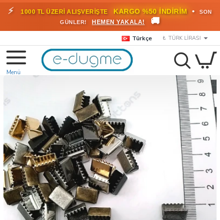
⚡
•
KARGO %50 İNDİRİM
1000 TL ÜZERİ ALIŞVERİŞTE
SON
🚚
HEMEN YAKALA!
GÜNLER!
Türkçe
₺
TÜRK LIRASI