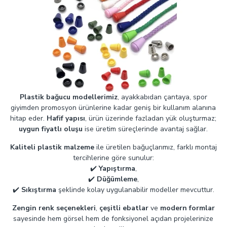
Plastik bağucu modellerimiz
, ayakkabıdan çantaya, spor
giyimden promosyon ürünlerine kadar geniş bir kullanım alanına
hitap eder.
Hafif yapısı
, ürün üzerinde fazladan yük oluşturmaz;
uygun fiyatlı oluşu
ise üretim süreçlerinde avantaj sağlar.
Kaliteli plastik malzeme
ile üretilen bağuçlarımız, farklı montaj
tercihlerine göre sunulur:
✔️
Yapıştırma
,
✔️
Düğümleme
,
✔️
Sıkıştırma
şeklinde kolay uygulanabilir modeller mevcuttur.
Zengin renk seçenekleri
,
çeşitli ebatlar
ve
modern formlar
sayesinde hem görsel hem de fonksiyonel açıdan projelerinize