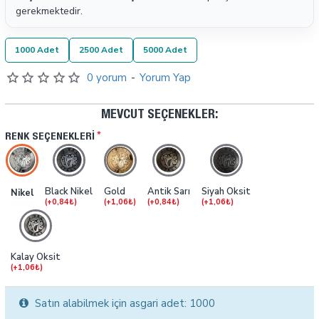
gerekmektedir.
1000 Adet
2500 Adet
5000 Adet
0 yorum
-
Yorum Yap
MEVCUT SEÇENEKLER:
RENK SEÇENEKLERI
Black Nikel
Gold
Antik Sarı
Siyah Oksit
Nikel
(+0,84₺)
(+1,06₺)
(+0,84₺)
(+1,06₺)
Kalay Oksit
(+1,06₺)
Satın alabilmek için asgari adet: 1000