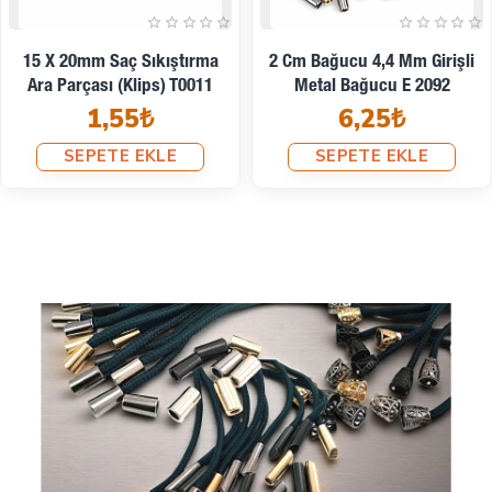
İndirimde
Kargoya Hazır
Bağ Ucu Boy 8 Mm Giriş 5
Mm Metal B0009
20 Mm Zamak Metal Bağucu
3,03₺
4,4 Mm Kordon Girişli 50
Adet E2092PROMO
SEPETE EKLE
225,98₺
290,40₺
SEPETE EKLE