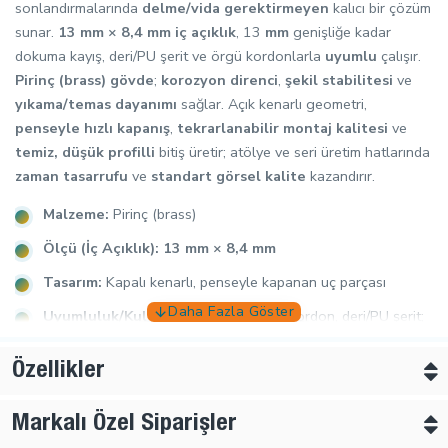
sonlandırmalarında
delme/vida gerektirmeyen
kalıcı bir çözüm
sunar.
13 mm × 8,4 mm iç açıklık
, 13
mm
genişliğe kadar
dokuma kayış, deri/PU şerit ve örgü kordonlarla
uyumlu
çalışır.
Pirinç (brass) gövde
;
korozyon direnci
,
şekil stabilitesi
ve
yıkama/temas dayanımı
sağlar. Açık kenarlı geometri,
penseyle hızlı kapanış
,
tekrarlanabilir montaj kalitesi
ve
temiz, düşük profilli
bitiş üretir; atölye ve seri üretim hatlarında
zaman tasarrufu
ve
standart görsel kalite
kazandırır.
Malzeme:
Pirinç (brass)
Ölçü (İç Açıklık):
13 mm × 8,4 mm
Tasarım:
Kapalı kenarlı, penseyle kapanan uç parçası
Uyumluluk/Kullanım:
Dokuma kayış, kordon, deri/PU şerit;
çanta
,
kemer
,
aksesuar
Özellikler
Avantajlar:
Vida/delik gerekmez,
güvenli tutuş
,
korozyon
direnci
,
temiz düşük profil
,
seri üretime uygun
Markalı Özel Siparişler