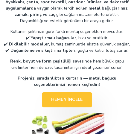
Ayakkabı, çanta, spor tekstili, outdoor ürünleri ve dekoratif
uygulamalarda
yaygın olarak tercih edilen
metal bağuçlarımız
,
zamak, pirinç ve saç
gibi sağlam malzemelerle üretilir.
Dayanıklılığı ve estetik görünümü bir araya getirir.
Kullanım şeklinize göre farklı montaj seçenekleri mevcuttur:
✔️
Yapıştırmalı bağucular
, hızlı ve pratiktir,
✔️
Dikilebilir modeller
, kumaş zeminlerde ekstra güvenlik sağlar,
✔️
Düğümleme ve sıkıştırma tipleri
, güçlü ve kalıcı tutuş sunar.
Renk, boyut ve form çeşitliliği
sayesinde hem büyük çaplı
üretimler hem de özel tasarımlar için ideal çözümler sunar.
Projenizi sıradanlıktan kurtarın — metal bağucu
seçeneklerimizi hemen keşfedin!
HEMEN İNCELE