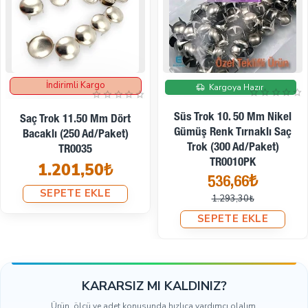
İndirimde
İndirimde
Kargoya Hazır
Kargoya Hazır
Süs Trok 11. 50 Mm Nikel
Süs Trok 12. 50 Mm Nikel
Gümüş Renk Tırnaklı Saç
Gümüş Renk Desenli Tırnaklı
Trok (300 Ad/Paket)
Saç Trok (250 Ad/Paket)
TR0035PK
TR0031PK
634,23₺
528,68₺
1.201,46₺
1.109,98₺
SEPETE EKLE
SEPETE EKLE
KARARSIZ MI KALDINIZ?
Ürün, ölçü ve adet konusunda hızlıca yardımcı olalım.