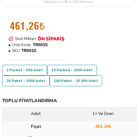
Bilgileriniz 256-bit SSL ile korunur
461,26₺
ÖN SIPARIŞ
Stok Miktarı:
Ürün Kodu:
TR0015
SKU:
TR0015
2 Packet - 500 Adet
10 Packed - 2500 Adet
20 Paket - 5000 Adet
100 Paket - 25 000 Adet
TOPLU FIYATLANDIRMA
Adet
1+ Ve Üzeri
Fiyat
461,26₺