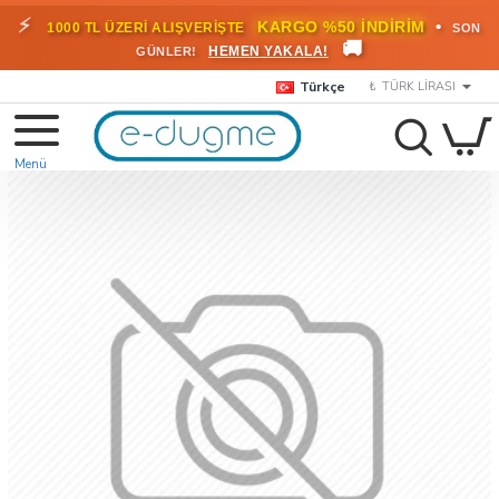
⚡
•
KARGO %50 İNDİRİM
1000 TL ÜZERİ ALIŞVERİŞTE
SON
🚚
HEMEN YAKALA!
GÜNLER!
Türkçe
₺
TÜRK LIRASI