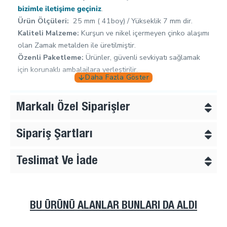
bizimle iletişime geçiniz
.
Ürün Ölçüleri:
25 mm ( 41boy) / Yükseklik 7 mm dir.
Kaliteli Malzeme:
Kurşun ve nikel içermeyen çinko alaşımı
olan Zamak metalden ile üretilmiştir.
Özenli Paketleme:
Ürünler, güvenli sevkiyatı sağlamak
için korunaklı ambalajlara yerleştirilir.
Tekstil aksesuarları konusunda ustalaşan elemanlardan
oluşan bir işletmeyiz, ,doğrudan denizaşırı ülkelere satış
Markalı Özel Siparişler
yapmaktayız. Her ürüne ciddi kalite kontrolü yapmaktayız
ve sattığımız tüm ürünlerin arkasındayız.
Sipariş Şartları
Ürünlerimiz insan sağlına zarar verecek
kimyasallar
içermemektedir
.
Teslimat Ve İade
Ürünlerimizin hammaddesi zamak metaldir. Bu metal
paslanmaz, mıknatısa yapışmaz, sağlam ve uzun
ömürlüdür. Ürünlerimizin yüzey kaplamaları kaliteli
eletrostatik boya ile kaplanmaktadır. Kurşun ve nikel
BU ÜRÜNÜ ALANLAR BUNLARI DA ALDI
içermez.
Ürünlerimiz ile herhangi bir sorun yaşarsanız, kargolama