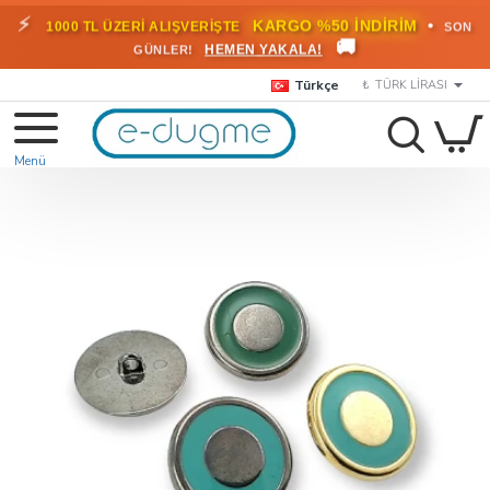
⚡
•
KARGO %50 İNDİRİM
1000 TL ÜZERİ ALIŞVERİŞTE
SON
🚚
HEMEN YAKALA!
GÜNLER!
Türkçe
₺
TÜRK LIRASI