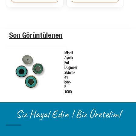
455,59₺
SEPETE E
Son Görüntülenen
Mineli
Ayaklı
Kol
Düğmesi
25mm-
41
boy-
E
1080
Siz Hayal Edin ! Biz Üretelim!