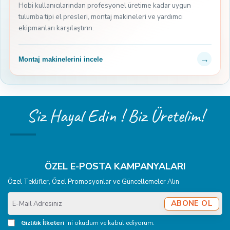
Hobi kullanıcılarından profesyonel üretime kadar uygun
tulumba tipi el presleri, montaj makineleri ve yardımcı
ekipmanları karşılaştırın.
→
Montaj makinelerini incele
Siz Hayal Edin ! Biz Üretelim!
ÖZEL E-POSTA KAMPANYALARI
Özel Teklifler, Özel Promosyonlar ve Güncellemeler Alın
E-
ABONE OL
Mail
Adresiniz
Gizlilik İlkeleri
'ni okudum ve kabul ediyorum.