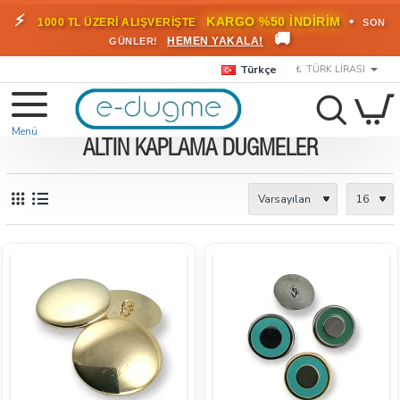
⚡
•
KARGO %50 İNDİRİM
1000 TL ÜZERİ ALIŞVERİŞTE
SON
🚚
HEMEN YAKALA!
GÜNLER!
Türkçe
₺
TÜRK LIRASI
ALTIN KAPLAMA DÜĞMELER