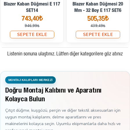
Blazer Kaban Düğmesi E 117
Blazer Kaban Düğmesi 20
SET14
Mm - 32 Boy E 117 SET6
743,40₺
505,35₺
946,99₺
439,49₺
SEPETE EKLE
SEPETE EKLE
Listenin sonuna ulaştınız. Lütfen diğer kategorilere göz atınız
MONTAJ KALIPLARI MERKEZİ
Doğru Montaj Kalıbını ve Aparatını
Kolayca Bulun
Çıtçıt düğme, kuşgözü, perçin ve diğer tekstil aksesuarları için
uygun montaj kalıplarını, delme aparatlarını ve pres
makinelerini kolayca seçin. Uyumlu ekipmanlarla daha hızlı ve