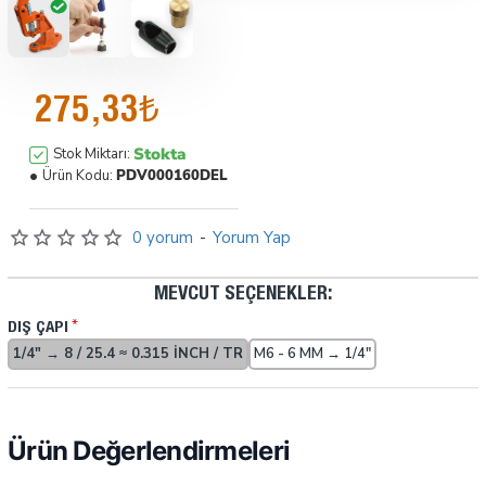
275,33₺
Stokta
Stok Miktarı:
Ürün Kodu:
PDV000160DEL
0 yorum
-
Yorum Yap
MEVCUT SEÇENEKLER:
DIŞ ÇAPI
1/4" → 8 / 25.4 ≈ 0.315 INCH / TR
M6 - 6 MM → 1/4"
Ürün Değerlendirmeleri