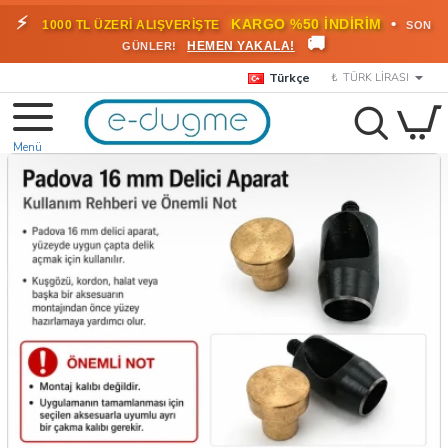
⚡
•
KARGO %50 İNDİRİM
1000 TL ÜZERİ ALIŞVERİŞTE
SON
🚚
HEMEN YAKALA!
GÜNLER!
Türkçe
₺
TÜRK LIRASI