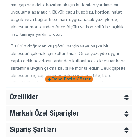
mm çapında delik hazırlamak için kullanılan yardımcı bir
uygulama aparatıdır. Büyük çaplı kuşgözü, kordon, halat,
bağcık veya bağlantı elemanı uygulanacak yüzeylerde,
aksesuar montajından önce ölçülü ve kontrollü bir açıklık
hazırlamaya yardımcı olur.
Bu ürün doğrudan kuşgözü, perçin veya başka bir
aksesuarı çakmak için kullanılmaz. Önce yüzeyde uygun
çapta delik hazırlanır; ardından kullanılacak aksesuar kendi
sistemine uygun çakma kalıbı ile monte edilir. Delik çapı ile
aksesuarın iç çapı birbirine yakın görünse bile, boru
yüksekliği, pul yapısı, yüzey kalınlığı ve montaj kalıbı ayrıca
değerlendirilmelidir.
Özellikler
Hangi İşlerde Tercih Edilir?
Markalı Özel Siparişler
Branda, tente ve çadır bağlantı noktaları
Halat, kordon, bağcık ve askı geçişleri
Sipariş Şartları
16 mm delik gerektiren büyük kuşgözü uygulamaları