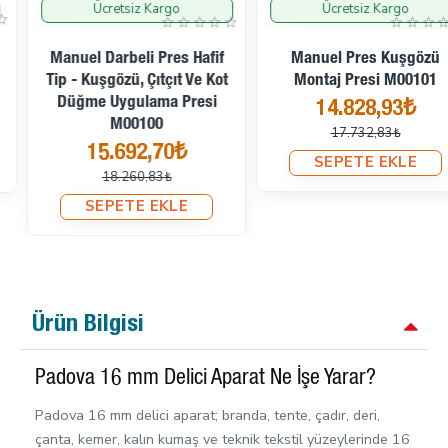
Ücretsiz Kargo
Ücretsiz Kargo
İndirimde
İndirimde
Manuel Darbeli Pres Hafif
Manuel Pres Kuşgözü
Tip - Kuşgözü, Çıtçıt Ve Kot
Montaj Presi M00101
Düğme Uygulama Presi
14.828,93₺
M00100
17.732,83₺
15.692,70₺
SEPETE EKLE
18.260,83₺
SEPETE EKLE
Ürün Bilgisi
Padova 16 mm Delici Aparat Ne İşe Yarar?
Padova 16 mm delici aparat; branda, tente, çadır, deri,
çanta, kemer, kalın kumaş ve teknik tekstil yüzeylerinde 16