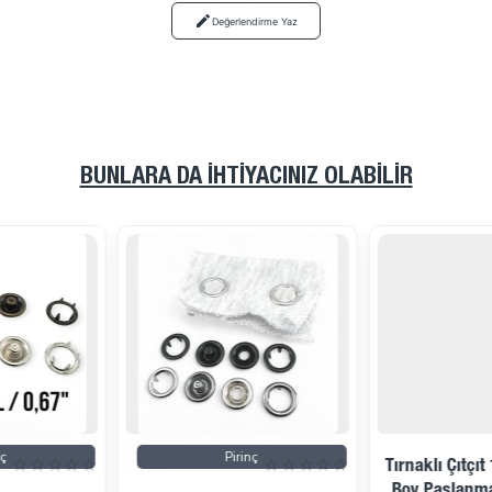
Değerlendirme Yaz
BUNLARA DA İHTIYACINIZ OLABILIR
Pirinç
Tırnaklı Çıtçıt 15 Mm Büyük
Boy Paslanmaz Çıt Çıt - İki