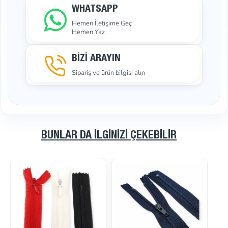
WHATSAPP
sağlar.
Hemen İletişime Geç
Klikıt çıtçıt çakma kalıbı, üretim süreçlerinizi optimize
Hemen Yaz
ederken, yüksek kalite ve verimlilik sunan ideal bir çözüm
sunar. Dayanıklı yapısı ve kullanımı kolay tasarımı ile çıtçıt
BİZİ ARAYIN
montaj işlemlerinde büyük bir avantaj sağlar.
Sipariş ve ürün bilgisi alın
Paket İçeriğ
i
1 adet üst kalıp.
1 adet alt kalıp.
1 adet alt kalıp.
BUNLAR DA İLGINIZI ÇEKEBILIR