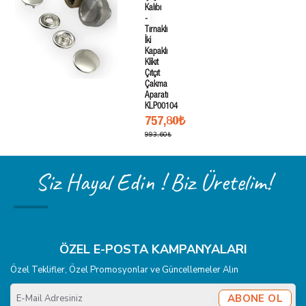
Kalıbı
-
Tırnaklı
İki
Kapaklı
Klikıt
Çıtçıt
Çakma
Aparatı
KLP00104
757,80₺
993,60₺
Siz Hayal Edin ! Biz Üretelim!
ÖZEL E-POSTA KAMPANYALARI
Özel Teklifler, Özel Promosyonlar ve Güncellemeler Alın
E-
ABONE OL
Mail