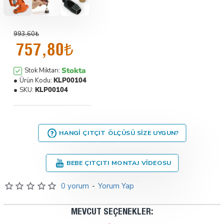
993,60₺
757,80₺
Stokta
Stok Miktarı:
Ürün Kodu:
KLP00104
SKU:
KLP00104
HANGI ÇITÇIT ÖLÇÜSÜ SIZE UYGUN?
BEBE ÇITÇITI MONTAJ VIDEOSU
0 yorum
-
Yorum Yap
MEVCUT SEÇENEKLER: