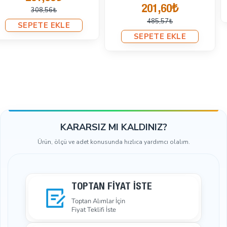
Aşınma Direnci:
Kalıbın aşınmaya karşı yüksek direnci,
SEPETE EKLE
SEPETE EKLE
uzun süreli kullanımlarda performansın korunmasına
yardımcı olur.
Ürünlerin Çakımında Kullanımı:
Klikıt çıtçıt çakma kalıbı, farklı malzemelerden üretilmiş
çıtçıt düğmeleri ve klikıt sistemlerinin montajında
kullanılır. Bu kalıp, çeşitli ürünlerin üretiminde
standartlaştırılmış ve yüksek kalitede sonuçlar elde
edilmesini sağlar.
Müşteriye Sağladığı Kolaylıklar ve Zaman Kazanımı:
KARARSIZ MI KALDINIZ?
Verimli Çalışma:
Çıtçıt montajını hızlandırarak üretim
Ürün, ölçü ve adet konusunda hızlıca yardımcı olalım.
sürecinde önemli bir zaman tasarrufu sağlar. Bu da
üretim kapasitelerini artırır.
Yüksek Hassasiyet:
Kalıbın doğru ve hassas montaj
TOPTAN FIYAT İSTE
özellikleri, ürün kalitesini artırır ve hata oranını
minimize eder.
Toptan Alımlar İçin
Fiyat Teklifi İste
Düşük Bakım Gereksinimi:
Kalıbın basit yapısı,
minimum bakım gereksinimi ile uzun süreli kullanım