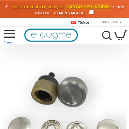
⚡
•
KARGO %50 İNDİRİM
1000 TL ÜZERİ ALIŞVERİŞTE
SON
🚚
HEMEN YAKALA!
GÜNLER!
Türkçe
₺
TÜRK LIRASI