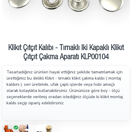
İndirimde
Klikıt Çıtçıt Kalıbı - Tırnaklı İki Kapaklı Klikıt
Çıtçıt Çakma Aparatı KLP00104
Tasarladığınız ürünleri hayal ettiğiniz şekilde tamamlamak için
ürettiğimiz bu delikli Klikıt - tırnaklı klikıt çakma kalıbı ( montaj
kalıbını ), seri üretimde, ufak çaplı işlerde veya hobi amaçlı
olarak kolaylıkla kullanabilirsiniz. Ürününüze göre boy - ölçü
seçeneklerde verilmiş oradan istediğiniz ölçüde ki klikıt montaj
kalıbı seçip sipariş edebilirsiniz.