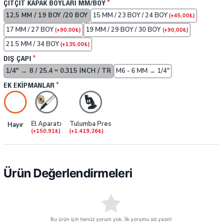
ÇITÇIT KAPAK BOYLARI MM/BOY
12,5 MM / 19 BOY /20 BOY
15 MM / 23 BOY / 24 BOY
(+45,00₺)
17 MM / 27 BOY
19 MM / 29 BOY / 30 BOY
(+90,00₺)
(+90,00₺)
21.5 MM / 34 BOY
(+135,00₺)
DIŞ ÇAPI
1/4" → 8 / 25.4 ≈ 0.315 INCH / TR
M6 - 6 MM → 1/4"
EK EKIPMANLAR
El Aparatı
Tulumba Pres
Hayır
(+150,91₺)
(+1.419,26₺)
Ürün Değerlendirmeleri
Bu ürün için henüz yorum yok. İlk yorumu siz yazın!