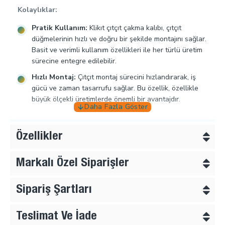
Kolaylıklar:
Pratik Kullanım:
Klikıt çıtçıt çakma kalıbı, çıtçıt
düğmelerinin hızlı ve doğru bir şekilde montajını sağlar.
Basit ve verimli kullanım özellikleri ile her türlü üretim
sürecine entegre edilebilir.
Hızlı Montaj:
Çıtçıt montaj sürecini hızlandırarak, iş
gücü ve zaman tasarrufu sağlar. Bu özellik, özellikle
büyük ölçekli üretimlerde önemli bir avantajdır.
Kullanım Alanları:
Tekstil ve Moda Endüstrisi:
Giysi, çanta ve aksesuar
Özellikler
üretiminde çıtçıt düğmelerin montajında kullanılır.
Özellikle mont, kaban, elbise ve çantalar gibi
Markalı Özel Siparişler
ürünlerde yaygın olarak tercih edilir.
Ayakkabı Üretimi:
Ayakkabılarda çıtçıt düğmeleri ve
Sipariş Şartları
klikıt sistemlerinin montajında etkili bir çözümdür.
Ev Dekorasyonu:
Perdeler, örtüler ve diğer tekstil
Teslimat Ve İade
ürünlerinde çıtçıt kullanımı gerektiren projelerde