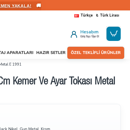
🚚
ALANIN
Türkçe
₺
Türk Lirası
Hesabım
Giriş Yap / Üye Ol
AJ APARATLARI
HAZIR SETLER
ÖZEL TEKLIFLI ÜRÜNLER
Metal E 1991
 Cm Kemer Ve Ayar Tokası Metal
 Black Nikel, Gun Metal, Krom