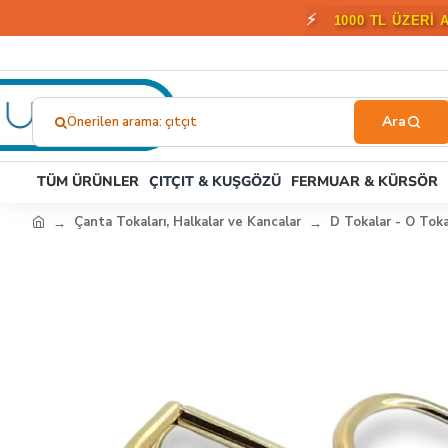
🎁
2000 T
Önerilen arama: çıtçıt
Ne
Aramıştınız?...
TÜM ÜRÜNLER
ÇITÇIT & KUŞGÖZÜ
FERMUAR & KÜRSÖR
Çanta Tokaları, Halkalar ve Kancalar
D Tokalar - O Toka