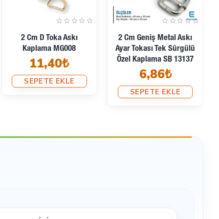
2 Cm Kare Toka -
2 Cm Özel Kaplama D
Çerçeve Toka Özel Metal
Toka - D Halka Demir SB
Kaplama S 9775
7157
4,28₺
4,32₺
SEPETE EKLE
SEPETE EKLE