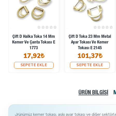
Çift D Halka Toka 14 Mm
Çift D Toka 23 Mm Metal
Kemer Ve Çanta Tokası E
Ayar Tokası Ve Kemer
1773
Tokası E 2145
17,92₺
101,37₺
SEPETE EKLE
SEPETE EKLE
ÜRÜN BILGISI
Ürünümüz kemer tokası, askı ayar tokası ve diğer sektörle