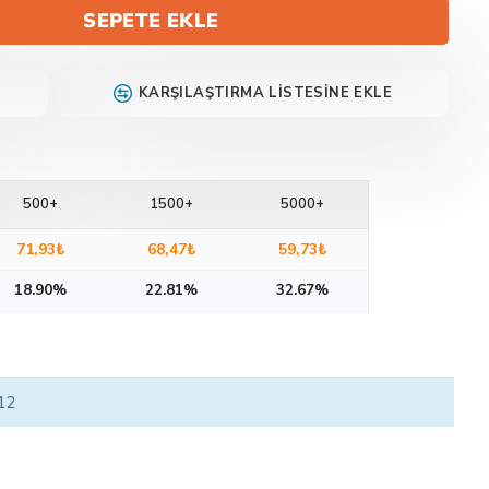
SEPETE EKLE
KARŞILAŞTIRMA LISTESINE EKLE
500+
1500+
5000+
71,93₺
68,47₺
59,73₺
18.90%
22.81%
32.67%
 12