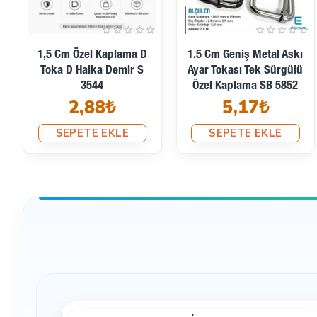
2 Cm D Toka Askı
2 Cm Geniş Metal Askı
Kaplama MG008
Ayar Tokası Tek Sürgülü
11,40₺
Özel Kaplama SB 13137
6,86₺
SEPETE EKLE
SEPETE EKLE