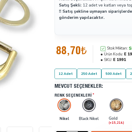
Satış Şekli:
12 adet ve katları veya to
!! Satış şekline uymayan siparişlerde
gönderim yapılacaktır.
88,70₺
S
Stok Miktarı:
Ürün Kodu:
E 1
SKU:
E 1991
12 Adet
250 Adet
500 Adet
2
MEVCUT SEÇENEKLER:
RENK SEÇENEKLERI
Gold
Nikel
Black Nikel
(+15,21₺)