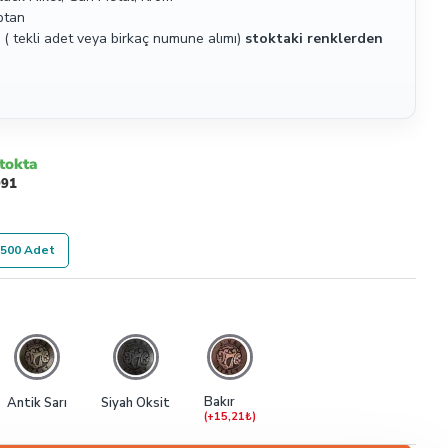
ptan
( tekli adet veya birkaç numune alımı)
stoktaki renklerden
tokta
991
500 Adet
Bakır
Antik Sarı
Siyah Oksit
(+15,21₺)