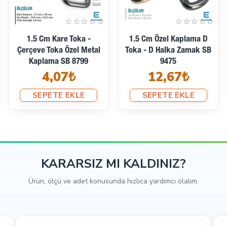
2 Cm Kare Ayar Tokası
2 Cm Kare Toka -
Özel Metal Kaplama Renk
Çerçeve Toka Özel Metal
- Tasma Ayar Tokası S
Kaplama - Kalın Model
1955
SB 1207
21,28₺
4,96₺
SEPETE EKLE
SEPETE EKLE
KARARSIZ MI KALDINIZ?
Ürün, ölçü ve adet konusunda hızlıca yardımcı olalım.