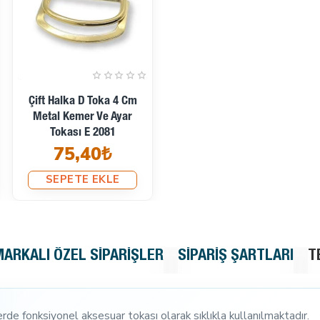
Çift Halka D Toka 4 Cm
Metal Kemer Ve Ayar
Tokası E 2081
75,40₺
SEPETE EKLE
MARKALI ÖZEL SIPARIŞLER
SIPARIŞ ŞARTLARI
T
rde fonksiyonel aksesuar tokası olarak sıklıkla kullanılmaktadır.