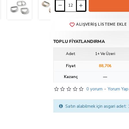
ALIŞVERIŞ LISTEME EKLE
TOPLU FIYATLANDIRMA
Adet
1+ Ve Üzeri
Fiyat
88,70₺
Kazanç
—
0 yorum
-
Yorum Yap
Satın alabilmek için asgari adet: