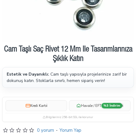
Cam Taşlı Saç Rivet 12 Mm Ile Tasarımlarınıza
Ön Sipariş
Şıklık Katın
Estetik ve Dayanıklı:
Cam taşlı yapısıyla projelerinize zarif bir
dokunuş katın. Stoklarla sınırlı, hemen sipariş verin!
i
i
Kredi Kartı
Havale / EFT
%3 İndirim
Bilgileriniz 256-bit SSL ile korunur
0 yorum
-
Yorum Yap