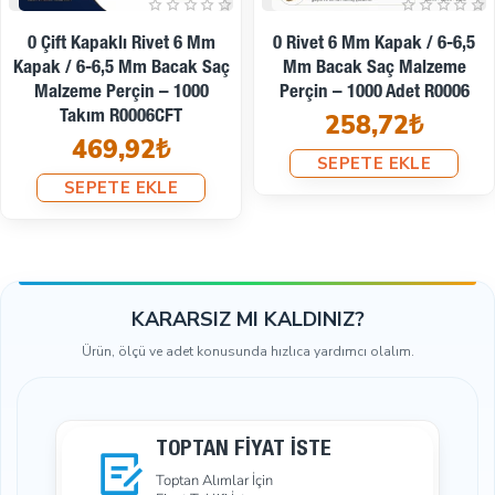
11 Mm Kapak Standart
33 Perçin – 7 Mm Çift
Bacak Saç Malzeme Tek
Kapaklı Perçin / 7,5 Mm
Kapaklı Rivet Perçin – 250
Bacak Boyu Saç Malzeme
Adet R0007
Perçin – 500 Takım
259,46₺
R00033CFT
364,32₺
SEPETE EKLE
SEPETE EKLE
KARARSIZ MI KALDINIZ?
Ürün, ölçü ve adet konusunda hızlıca yardımcı olalım.
TOPTAN FIYAT İSTE
Toptan Alımlar İçin