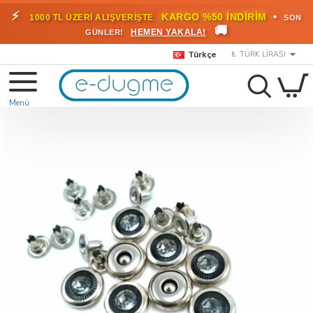
⚡
•
KARGO %50 İNDİRİM
1000 TL ÜZERİ ALIŞVERİŞTE
SON
🚚
HEMEN YAKALA!
GÜNLER!
Türkçe
₺
TÜRK LIRASI