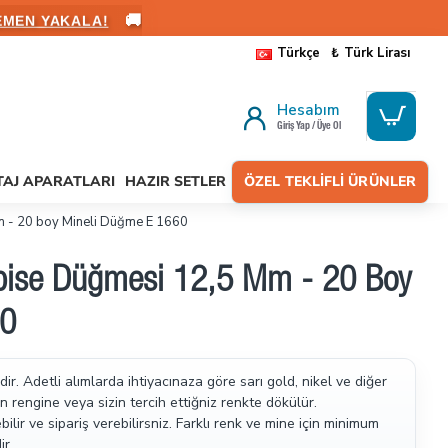
🚚
ALANIN
Türkçe
₺
Türk Lirası
Hesabım
Giriş Yap / Üye Ol
AJ APARATLARI
HAZIR SETLER
ÖZEL TEKLIFLI ÜRÜNLER
 - 20 boy Mineli Düğme E 1660
bise Düğmesi 12,5 Mm - 20 Boy
60
. Adetli alımlarda ihtiyacınaza göre sarı gold, nikel ve diğer
n rengine veya sizin tercih ettiğniz renkte dökülür.
ir ve sipariş verebilirsniz. Farklı renk ve mine için minimum
r.