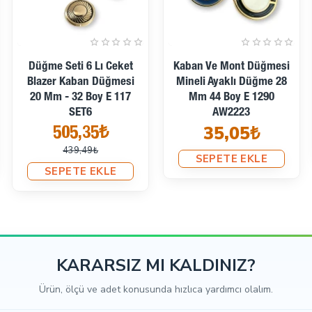
Mineli Düğme 21 Mm -
Mineli Düğme 21 Mm -
32 Boy Ceket Düğmesi E
32 Boy Bayan Ceket
1643 MN
Düğmesi Çiçekli İşlemeli
30,97₺
Ayaklı Düğme E 1055 MN
28,42₺
SEPETE EKLE
SEPETE EKLE
KARARSIZ MI KALDINIZ?
Ürün, ölçü ve adet konusunda hızlıca yardımcı olalım.