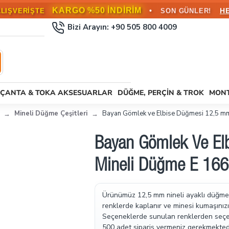
KARGO BEDAVA!
•
L ÜZERİ SİPARİŞLERDE
HEMEN FAYD
Bizi Arayın: +90 505 800 4009
ÇANTA & TOKA AKSESUARLAR
DÜĞME, PERÇIN & TROK
MONT
Mineli Düğme Çeşitleri
Bayan Gömlek ve Elbise Düğmesi 12,5 mm
Bayan Gömlek Ve El
Mineli Düğme E 16
Ürünümüz 12,5 mm nineli ayaklı düğmedir
renklerde kaplanır ve minesi kumaşınızı
Seçeneklerde sunulan renklerden seçebil
500 adet sipariş vermeniz gerekmektedi