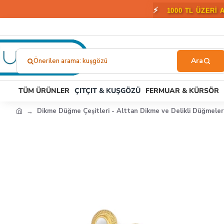
🎁
2000 T
Önerilen arama: kuşgözü
Ne
Aramıştınız?...
TÜM ÜRÜNLER
ÇITÇIT & KUŞGÖZÜ
FERMUAR & KÜRSÖR
Dikme Düğme Çeşitleri - Alttan Dikme ve Delikli Düğmeler