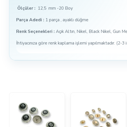
Ölçüler :
12,5 mm -20 Boy
Parça Adedi :
1 parça , ayaklı düğme
Renk Seçenekleri :
Açık Altın, Nikel, Black Nikel, Gun M
İhtiyacınıza göre renk kaplama işlemi yapılmaktadır. (2-3 
Logo ve Yazı:
Yüzeyde herhangi bir logo / desen yapabili
Numune Süresi:
Stokta varsa aynı gün kargo. Yeni kalıp g
Kargo Teslimat Süresi:
Stokta değilse 3-4 gün, Stok m