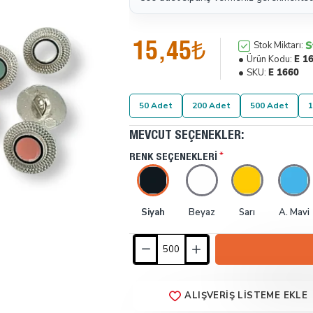
15,45₺
S
Stok Miktarı:
Ürün Kodu:
E 1
SKU:
E 1660
50 Adet
200 Adet
500 Adet
1
MEVCUT SEÇENEKLER:
RENK SEÇENEKLERI
Siyah
Beyaz
Sarı
A. Mavi
ALIŞVERIŞ LISTEME EKLE