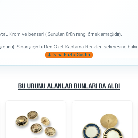
etal, Krom ve benzeri ( Sunulan ürün rengi örnek amaçlıdır).
iş günü). Sipariş için lütfen Özel Kaplama Renkleri sekmesine bakın
r.
eliştirmek için 7-10 gün.
evcut ise aynı gün kargo
BU ÜRÜNÜ ALANLAR BUNLARI DA ALDI