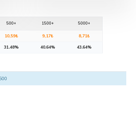
500+
1500+
5000+
10,59₺
9,17₺
8,71₺
31.48%
40.64%
43.64%
 500