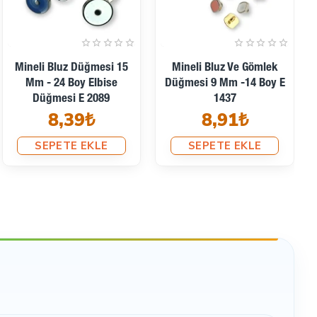
Mineli Elbise Ve Bluz
Mineli Elbise Ve Gömlek
Düğmesi 10 Mm - 16 Boy
Düğmesi 12,5 Mm -20
Küçük Düğme E 1540
Boy E 1659
11,12₺
15,06₺
SEPETE EKLE
SEPETE EKLE