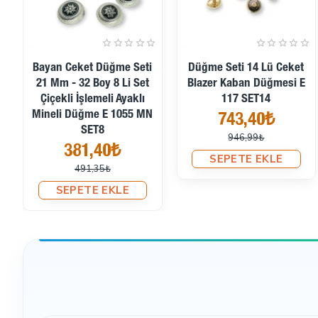
Mineli Bluz Düğmesi 15
Mineli Bluz Ve Gömlek
Mm - 24 Boy Elbise
Düğmesi 9 Mm -14 Boy E
Düğmesi E 2089
1437
8,39₺
8,91₺
SEPETE EKLE
SEPETE EKLE