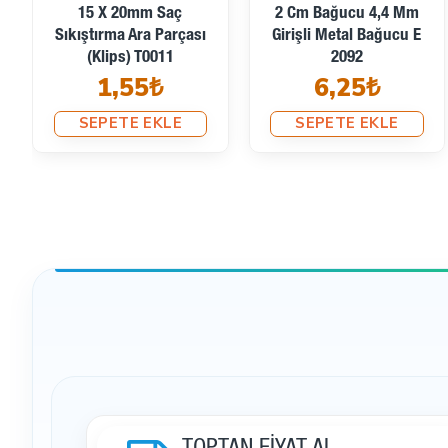
45x12mm Metal Kıstırma
Bağ Ucu Boy 8 Mm Giriş
Parçası T0014
5 Mm Metal B0009
11,95₺
3,03₺
SEPETE EKLE
SEPETE EKLE