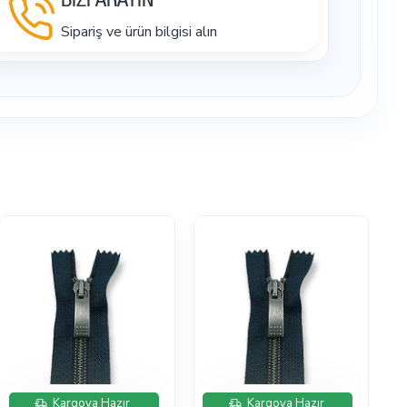
BİZİ ARAYIN
Sipariş ve ürün bilgisi alın
İndirimde
İndirimde
Kargoya Hazır
Kargoya Hazır