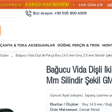
KARGO BEDAVA!
•
L ÜZERİ SİPARİŞLERDE
HEMEN FAYD
Bizi Arayın: +90 505 800 4009
ÇANTA & TOKA AKSESUARLAR
DÜĞME, PERÇIN & TROK
MONT
Uçları
Bağucu Vida Dişli İki Parça Boy 14,5 mm Giriş 3,5 mm Silindir Şe
Bağucu Vida Dişli İk
Mm Silindir Şekil 
Güncel fiyat isteyiniz. Sipariş üzerine ü
Ebatlar / Ölçüler
: Boy 14,5 mm / Bağc
Ürün Malzemesi:
Zamak Metal