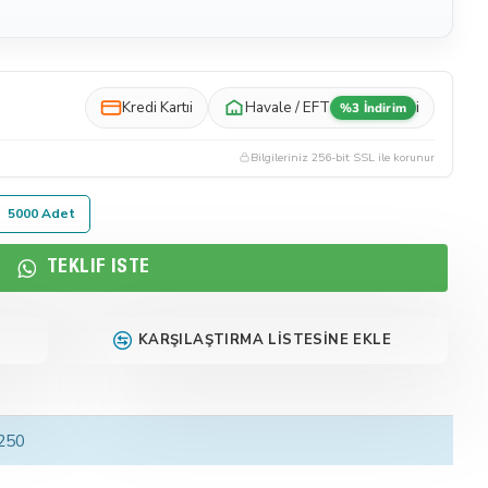
Kredi Kartı
i
Havale / EFT
i
%3 İndirim
Bilgileriniz 256-bit SSL ile korunur
5000 Adet
TEKLIF İSTE
KARŞILAŞTIRMA LISTESINE EKLE
 250