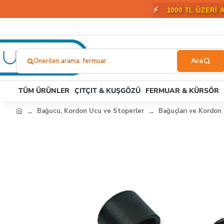
🎁
2000 T
Önerilen arama: fermuar
Ne
Aramıştınız?...
TÜM ÜRÜNLER
ÇITÇIT & KUŞGÖZÜ
FERMUAR & KÜRSÖR
Bağucu, Kordon Ucu ve Stoperler
Bağuçları ve Kordon 