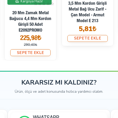
Pirinç
Bağ Ucu Küp Şekil 5 X 5
Mm Giriş 2,5 Mm Kordon
Bağ Ucu Kıstırma – 61,7
Ucu E 1804
Mm × 8,5 Mm Pirinç,
7,38₺
Kapalı Kenarlı, Hızlı
Pense Montajı DGK0060K
SEPETE EKLE
KARARSIZ MI KALDINIZ?
Ürün, ölçü ve adet konusunda hızlıca yardımcı olalım.