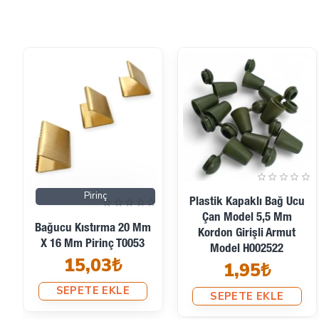
Plastik Kapaklı 5 Mm
Metal Bağ Ucu Kıstırma
Kordon Girişli Bağ Ucu
10 Mm X 9 Mm H00001
1,95₺
Çan Model - Armut
Model H002810
SEPETE EKLE
1,80₺
SEPETE EKLE