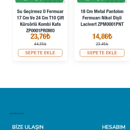
Su Geçirmez O Fermuar
18 Cm Metal Pantolon
17 Cm Ve 24 Cm T10 Çift
Fermuarı Nikel Dişli
Kürsörlü Kombi Kafa
Lacivert ZPM0001PNT
ZP0001PROMO
23,76₺
14,86₺
44,35₺
23,45₺
SEPETE EKLE
SEPETE EKLE
BİZE ULAŞIN
HESABIM