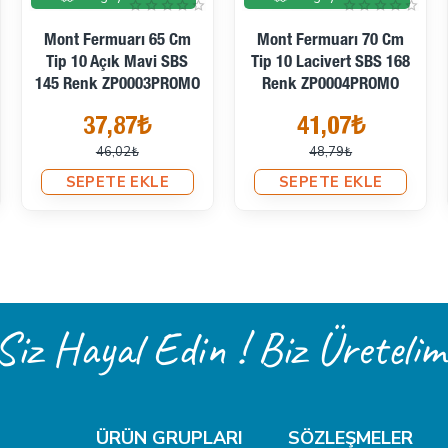
Mont Fermuarı 65 Cm
Mont Fermuarı 70 Cm
Tip 10 Açık Mavi SBS
Tip 10 Lacivert SBS 168
145 Renk ZP0003PROMO
Renk ZP0004PROMO
37,87₺
41,07₺
46,02₺
48,79₺
SEPETE EKLE
SEPETE EKLE
Siz Hayal Edin ! Biz Üretelim
ÜRÜN GRUPLARI
SÖZLEŞMELER