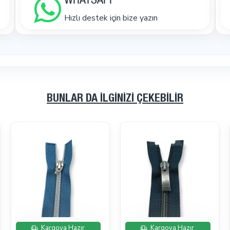
WHATSAPP
Hızlı destek için bize yazın
BUNLAR DA İLGINIZI ÇEKEBILIR
İndirimde
İndirimde
Kargoya Hazır
Kargoya Hazır