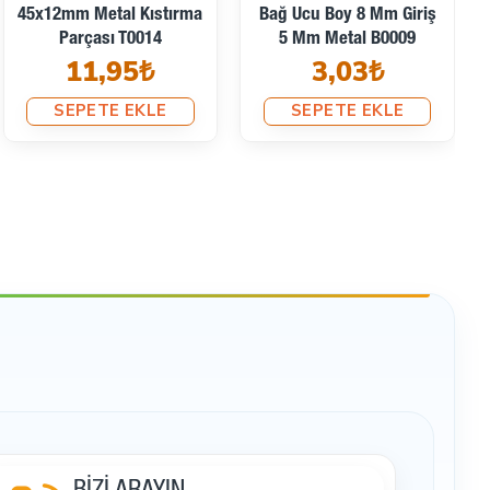
Bağucu Desenli Metal
Bağucu Desenli Metal
Boncuk Şekil Boy 7 Mm
Boncuk Şekil Boy 7,8
Giriş 5,8 Mm PBB008
Mm Giriş 3 Mm PBB001
6,46₺
6,15₺
SEPETE EKLE
SEPETE EKLE