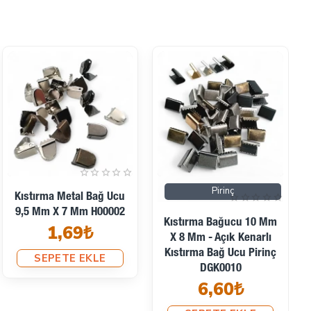
Pirinç
Pirinç
Bağucu Kıstırma 14 Mm
Kıstırma Bağucu 20 Mm
X 7 Mm - Pirinç Açık
X 7.6 Mm - Kapalı Kenarlı
Kenarlı Kıstırma Bağ Ucu
Kıstırma Bağ Ucu Pirinç
DGK0015
DGK0020SK
8,18₺
9,29₺