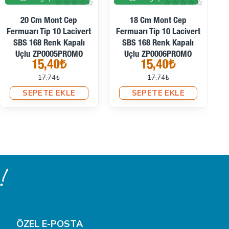
20 Cm Mont Cep
18 Cm Mont Cep
1
Fermuarı Tip 10 Lacivert
Fermuarı Tip 10 Lacivert
3
SBS 168 Renk Kapalı
SBS 168 Renk Kapalı
Uçlu ZP0005PROMO
Uçlu ZP0006PROMO
15,40₺
15,40₺
17,74₺
17,74₺
SEPETE EKLE
SEPETE EKLE
!
ÖZEL E-POSTA