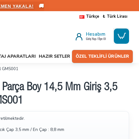
🚚
ALANIN
Türkçe
₺
Türk Lirası
Hesabım
Giriş Yap / Üye Ol
AJ APARATLARI
HAZIR SETLER
ÖZEL TEKLIFLI ÜRÜNLER
kil GMS001
i Parça Boy 14,5 Mm Giriş 3,5
GMS001
retilmektedir.
ık Çap 3,5 mm / En Çap : 8,8 mm