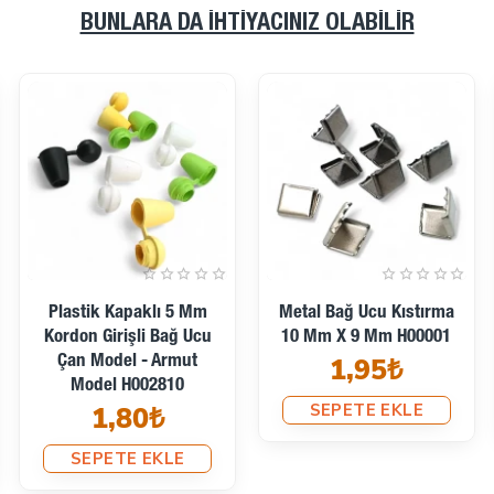
BUNLARA DA İHTIYACINIZ OLABILIR
Pirinç
Kıstırma Metal Bağ Ucu
9,5 Mm X 7 Mm H00002
Kıstırma Bağucu 10 Mm
1,69₺
X 8 Mm - Açık Kenarlı
Kıstırma Bağ Ucu Pirinç
SEPETE EKLE
DGK0010
6,60₺