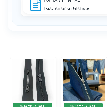
TOPTAN FİYAT AL
Toplu alımlar için teklif iste
İndirimde
İndirimde
Kargoya Hazır
Kargoya Hazır