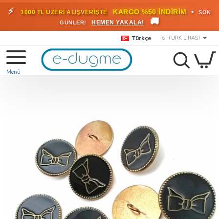
⚡
•
KARGO %50 İNDİRİM
1000 TL ÜZERİ ALIŞVERİŞTE
SON
🚚
HEMEN YAKALA!
GÜNLER!
Türkçe
₺
TÜRK LIRASI