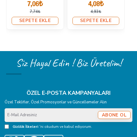
Adet/pkt ERC0015PLPPK
1.099,90₺
Aparatı SET-15MM-
1.416,70₺
CITCIT-400
349,99₺
SEPETE EKLE
455,59₺
SEPETE EKLE
Siz Hayal Edin ! Biz Üretelim!
ÖZEL E-POSTA KAMPANYALARI
Özel Teklifler, Özel Promosyonlar ve Güncellemeler Alın
E-
ABONE OL
Mail
Adresiniz
Gizlilik İlkeleri
'ni okudum ve kabul ediyorum.