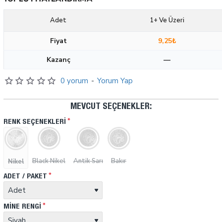
Adet
1+ Ve Üzeri
Fiyat
9,25₺
Kazanç
—
0 yorum
-
Yorum Yap
MEVCUT SEÇENEKLER:
RENK SEÇENEKLERI
Black Nikel
Antik Sarı
Bakır
Nikel
ADET / PAKET
MINE RENGI