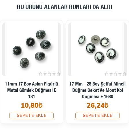
BU ÜRÜNÜ ALANLAR BUNLARI DA ALDI
20,7 Mm - 32 Boy Boğa
23 Mm - 36 Boy Mineli Ceket
Kafası Logolu Ayaklı Düğme
Ve Blazer Düğmesi Kedi
E 2245 MN
Armalı Şık Desenli Düğme E
13,60₺
1380 MC
44,93₺
SEPETE EKLE
SEPETE EKLE