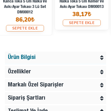
Büyük Boy Kanca Toka 5 Cm
2 Cm Özel Kaplama D Toka -
Berber Penuar Kancası
D Halka Demir SB 7157
DM00015
4,32₺
40,63₺
SEPETE EKLE
SEPETE EKLE
Ürün Bilgisi
Özellikler
Markalı Özel Siparişler
Sipariş Şartları