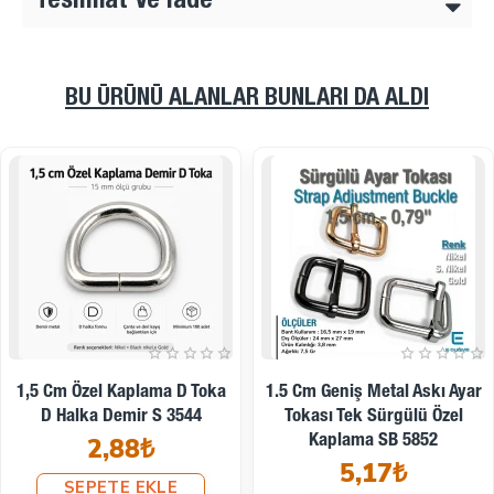
Teslimat Ve İade
BU ÜRÜNÜ ALANLAR BUNLARI DA ALDI
1.5 Cm Kare Toka - Çerçeve
1.5 Cm Özel Kaplama D Toka
Toka Özel Metal Kaplama SB
- D Halka Zamak SB 9475
8799
12,67₺
4,07₺
SEPETE EKLE