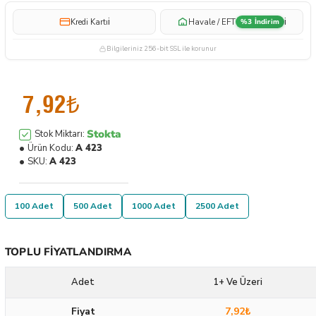
i
i
Kredi Kartı
Havale / EFT
%3 İndirim
Bilgileriniz 256-bit SSL ile korunur
7,92₺
Stokta
Stok Miktarı:
Ürün Kodu:
A 423
SKU:
A 423
100 Adet
500 Adet
1000 Adet
2500 Adet
TOPLU FIYATLANDIRMA
Adet
1+ Ve Üzeri
Fiyat
7,92₺