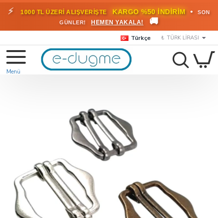
⚡
•
KARGO %50 İNDİRİM
1000 TL ÜZERİ ALIŞVERİŞTE
SON
🚚
HEMEN YAKALA!
GÜNLER!
Türkçe
₺
TÜRK LIRASI