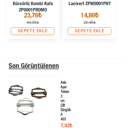
T
145 Renk ZP0003PROMO
Renk ZP0004PROMO
37,87₺
41,07₺
46,02₺
48,79₺
SEPETE EKLE
SEPETE EKLE
Son Görüntülenen
Askı
Ayar
Tokası
2
cm
Çift
Sürgülü
A
423
7,92₺