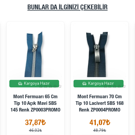
BUNLAR DA İLGINIZI ÇEKEBILIR
İndirimde
İndirimde
Kargoya Hazır
Kargoya Hazır
Mont Fermuarı 65 Cm
Mont Fermuarı 70 Cm
Tip 10 Açık Mavi SBS
Tip 10 Lacivert SBS 168
145 Renk ZP0003PROMO
Renk ZP0004PROMO
37,87₺
41,07₺
46,02₺
48,79₺