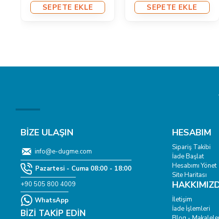
SEPETE EKLE
SEPETE EKLE
BİZE ULAŞIN
HESABIM
Sipariş Takibi
info@e-dugme.com
İade Başlat
Hesabımı Yönet
Pazartesi - Cuma 08:00 - 18:00
Site Haritası
HAKKIMIZ
+90 505 800 4009
İletişim
WhatsApp
İade İşlemleri
BIZI TAKIP EDIN
Blog - Makalele