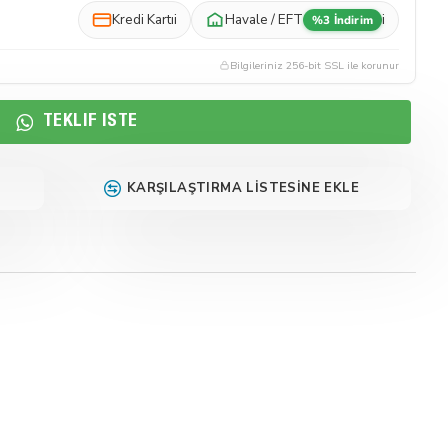
Kredi Kartı
i
Havale / EFT
i
%3 İndirim
Bilgileriniz 256-bit SSL ile korunur
TEKLIF İSTE
KARŞILAŞTIRMA LISTESINE EKLE