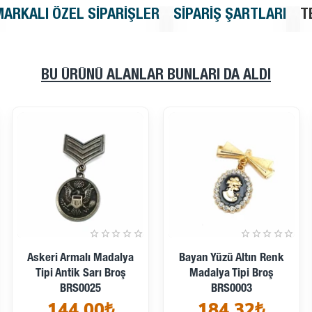
MARKALI ÖZEL SIPARIŞLER
SIPARIŞ ŞARTLARI
T
BU ÜRÜNÜ ALANLAR BUNLARI DA ALDI
Çiçek Demeti Fiyonk Tipi
Çift Taşlı Şık Altın Renk
Gümüş Renk Broş
Metal Broş BRS0027
167,04₺
BRS0020
139,39₺