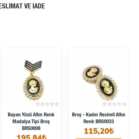
ESLIMAT VE İADE
Çok Şık Taşlı Altın Renk
Desenli Ve Taşlı Gümüş
Broş BRS0024
Metal Broş BRS0037
213,12₺
155,52₺