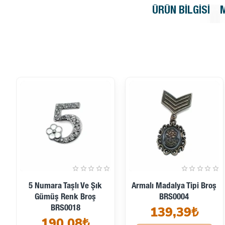
ÜRÜN BILGISI
Bayan Yüzü Altın Renk
Broş - Kadın Resimli Altın
Madalya Tipi Broş
Renk BRS0033
115,20₺
BRS0008
195,84₺