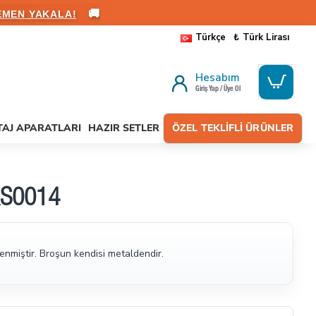
🚚
EMEN YAKALA!
Türkçe
₺
Türk Lirası
Hesabım
Giriş Yap / Üye Ol
AJ APARATLARI
HAZIR SETLER
ÖZEL TEKLIFLI ÜRÜNLER
BRS0014
enmiştir. Broşun kendisi metaldendir.