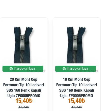
İndirimde
İndirimde
Kargoya Hazır
Kargoya Hazır
20 Cm Mont Cep
18 Cm Mont Cep
1
Fermuarı Tip 10 Lacivert
Fermuarı Tip 10 Lacivert
3
SBS 168 Renk Kapalı
SBS 168 Renk Kapalı
Uçlu ZP0005PROMO
Uçlu ZP0006PROMO
15,40₺
15,40₺
17,74₺
17,74₺