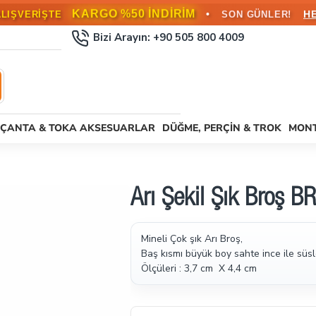
KARGO %50 İNDİRİM
•
H
ALIŞVERİŞTE
SON GÜNLER!
Bizi Arayın: +90 505 800 4009
ÇANTA & TOKA AKSESUARLAR
DÜĞME, PERÇIN & TROK
MONT
Arı Şekil Şık Broş 
Mineli Çok şık Arı Broş,
Baş kısmı büyük boy sahte ince ile süsl
Ölçüleri : 3,7 cm X 4,4 cm