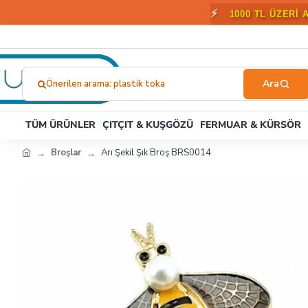
⚡
1000 TL ÜZERİ 
Önerilen arama: plastik toka
Ne
Aramıştınız?...
TÜM ÜRÜNLER
ÇITÇIT & KUŞGÖZÜ
FERMUAR & KÜRSÖR
Broşlar
Arı Şekil Şık Broş BRS0014