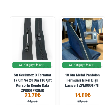
İndirimde
İndirimde
Kargoya Hazır
Kargoya Hazır
Su Geçirmez O Fermuar
18 Cm Metal Pantolon
17 Cm Ve 24 Cm T10 Çift
Fermuarı Nikel Dişli
Kürsörlü Kombi Kafa
Lacivert ZPM0001PNT
ZP0001PROMO
23,76₺
14,86₺
44,35₺
23,45₺