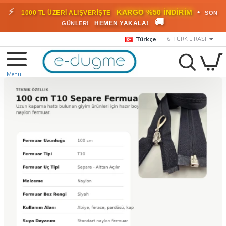
⚡
•
KARGO %50 İNDİRİM
1000 TL ÜZERİ ALIŞVERİŞTE
SON
🚚
HEMEN YAKALA!
GÜNLER!
Türkçe
₺
TÜRK LIRASI