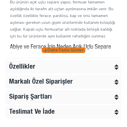
Bu ürünün açık uçlu separe yapısı, fermuar tamamen
açıldığında iki tarafın alt uçtan ayrılmasına imkân verir. Bu
özellik özellikle ferace, pardösü, kap ve önü tamamen
açılması gereken uzun giyim ürünlerinde kullanım kolaylığı
sağlar. Kapalı uçlu fermuarlar alt noktada birleşik kaldığı
için bu tür ürünlerde aynı kullanım rahatlığını sunmaz.
Abiye ve Ferace İçin Neden Açık Uçlu Separe
Fermuar Kullanılır?
Uzun abiye, ferace ve pardösü modellerinde fermuar
Özellikler
yalnızca kapama parçası değildir; ürünün giyilip çıkarılma
kolaylığını, ön görünümünü ve kullanım hissini doğrudan
Markalı Özel Siparişler
etkiler. Açık uçlu separe yapı, ürünün ön kısmının tamamen
açılmasına yardımcı olur. Bu sayede kullanıcı ürünü daha
Sipariş Şartları
rahat giyer, çıkarır ve ön kapama hattını daha kontrollü
kullanır.
Teslimat Ve İade
100 cm Fermuar Boyu Nasıl Seçilmelidir?