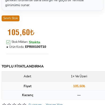
gereken ürünlerde daha belirgin ve güçlü bir fermuar
görünümü sunar.
Sınırlı Stok
105,60₺
Stokta
Stok Miktarı:
Ürün Kodu:
EPR00100T10
TOPLU FIYATLANDIRMA
Adet
1+ Ve Üzeri
Fiyat
105,60₺
Kazanç
—
0 yorum
-
Yorum Yap