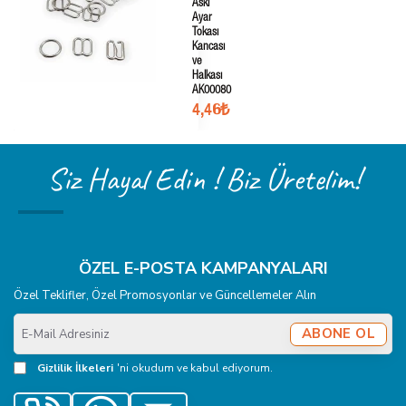
Askı
Ayar
Tokası
Kancası
ve
Halkası
AK00080
4,46₺
Siz Hayal Edin ! Biz Üretelim!
ÖZEL E-POSTA KAMPANYALARI
Özel Teklifler, Özel Promosyonlar ve Güncellemeler Alın
E-
ABONE OL
Mail
Adresiniz
Gizlilik İlkeleri
'ni okudum ve kabul ediyorum.