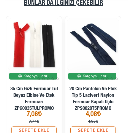
BUNLAR DA İLGINIZI ÇEKEBILIR
İndirimde
İndirimde
Kargoya Hazır
Kargoya Hazır
35 Cm Gizli Fermuar Tül
20 Cm Pantolon Ve Etek
15
Beyaz Elbise Ve Etek
Tip 5 Lacivert Naylon
Fermuarı
Fermuar Kapalı Uçlu
ZPG0035TULPROMO
ZPS0020T5PROMO
7,06₺
4,08₺
7,74₺
4,93₺
SEPETE EKLE
SEPETE EKLE