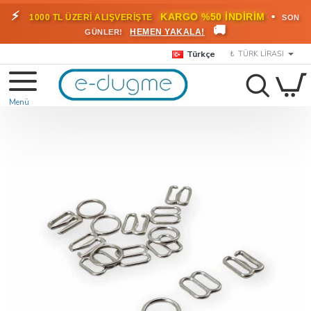
⚡
•
KARGO %50 İNDİRİM
1000 TL ÜZERİ ALIŞVERİŞTE
SON
🚚
HEMEN YAKALA!
GÜNLER!
Türkçe
₺
TÜRK LIRASI