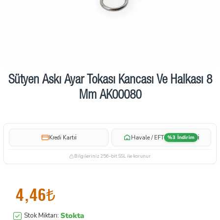
Sütyen Askı Ayar Tokası Kancası Ve Halkası 8
Mm AK00080
i
i
Kredi Kartı
Havale / EFT
%3 İndirim
Bilgileriniz 256-bit SSL ile korunur
4,46₺
Stokta
Stok Miktarı: