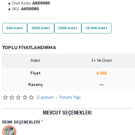
Ürün Kodu:
AK00080
SKU:
AK00080
500 Adet
2500 Adet
5000 Adet
10 000 Adet
TOPLU FIYATLANDIRMA
Adet
1+ Ve Üzeri
Fiyat
4,46₺
Kazanç
—
0 yorum
-
Yorum Yap
MEVCUT SEÇENEKLER:
RENK SEÇENEKLERI